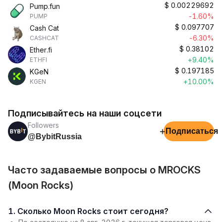
$
0.00229692
Pump.fun
-1.60%
PUMP
$
0.097707
Cash Cat
-6.30%
CASHCAT
$
0.38102
Ether.fi
+9.40%
ETHFI
$
0.197185
KGeN
+10.00%
KGEN
Подписывайтесь на наши соцсети
Followers
+
Подписаться
@BybitRussia
Часто задаваемые вопросы о MROCKS
(Moon Rocks)
1. Сколько Moon Rocks стоит сегодня?