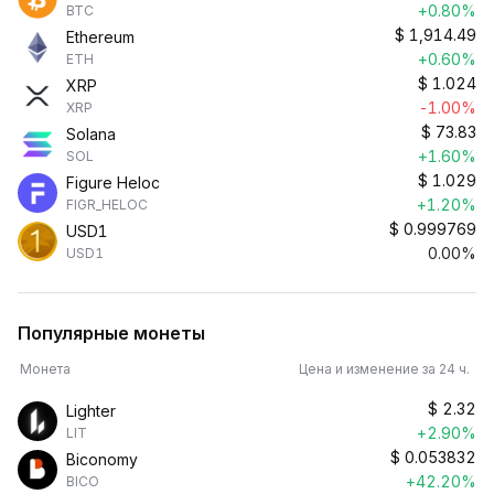
+0.80%
BTC
$
1,914.49
Ethereum
+0.60%
ETH
$
1.024
XRP
-1.00%
XRP
$
73.83
Solana
+1.60%
SOL
$
1.029
Figure Heloc
+1.20%
FIGR_HELOC
$
0.999769
USD1
0.00%
USD1
Популярные монеты
Монета
Цена и изменение за 24 ч.
$
2.32
Lighter
+2.90%
LIT
$
0.053832
Biconomy
+42.20%
BICO