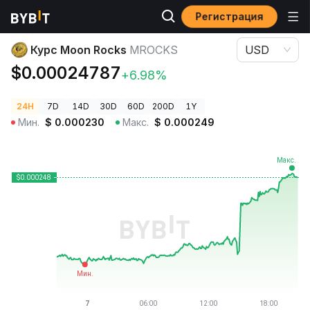
Регистрация
Цены криптовалют
Курс Moon Rocks MROCKS
Курс Moon Rocks
MROCKS
USD
$0.00024787
+6.98%
24H
7D
14D
30D
60D
200D
1Y
Мин.
$
0.000230
Макс.
$
0.000249