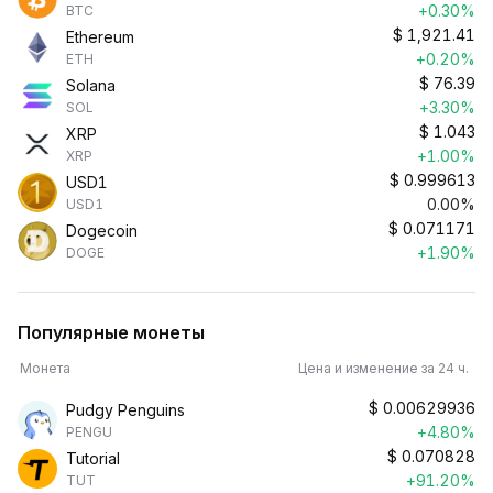
+0.30%
BTC
$
1,921.41
Ethereum
+0.20%
ETH
$
76.39
Solana
+3.30%
SOL
$
1.043
XRP
+1.00%
XRP
$
0.999613
USD1
0.00%
USD1
$
0.071171
Dogecoin
+1.90%
DOGE
Популярные монеты
Монета
Цена и изменение за 24 ч.
$
0.00629936
Pudgy Penguins
+4.80%
PENGU
$
0.070828
Tutorial
+91.20%
TUT