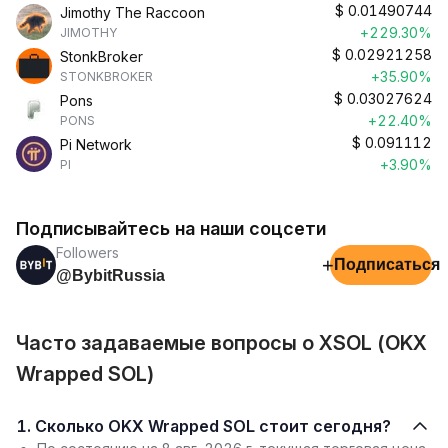
$
0.01490744
Jimothy The Raccoon
+229.30%
JIMOTHY
$
0.02921258
StonkBroker
+35.90%
STONKBROKER
$
0.03027624
Pons
+22.40%
PONS
$
0.091112
Pi Network
+3.90%
PI
Подписывайтесь на наши соцсети
Followers
+
Подписаться
@BybitRussia
Часто задаваемые вопросы о XSOL (OKX
Wrapped SOL)
1. Сколько OKX Wrapped SOL стоит сегодня?