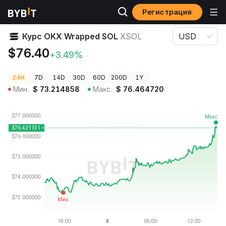
Регистрация
Цены криптовалют
Курс OKX Wrapped SOL XSOL
Курс OKX Wrapped SOL
XSOL
USD
$76.40
+3.49%
24H
7D
14D
30D
60D
200D
1Y
Мин.
$
73.214858
Макс.
$
76.464720