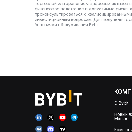
торговлей или хранением цифровых активов 
финансовое положение и допустимые риски, 
проконсультироваться с квалифицированными
инвестиционным вопросам. Для получения до
Условиями обслуживания Bybit.
КОМП
О Bybit
Новый в
Mantle
Комьюни