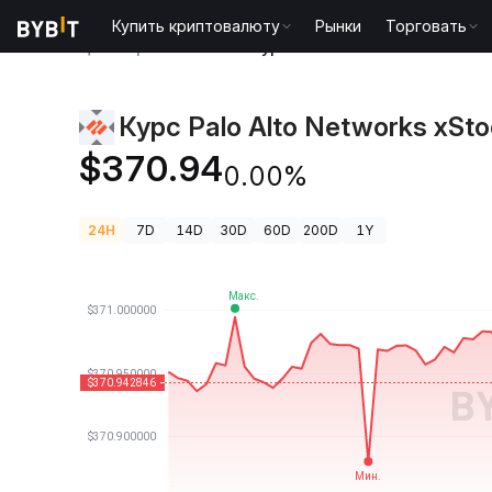
Купить криптовалюту
Рынки
Торговать
Цены криптовалют
Курс Palo Alto Networks xSto
Курс Palo Alto Networks xSt
$370.94
0.00%
24H
7D
14D
30D
60D
200D
1Y