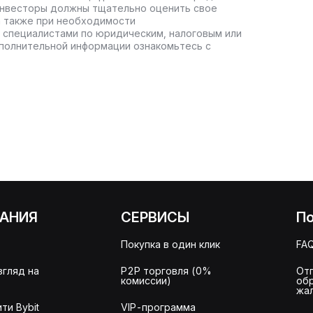
инвесторы должны тщательно оценить свое
а также при необходимости
 специалистами по юридическим, налоговым или
полнительной информации ознакомьтесь с
АНИЯ
СЕРВИСЫ
П
Покупка в один клик
FA
згляд на
P2P торговля (0%
От
комиссии)
об
жа
ти Bybit
VIP-программа