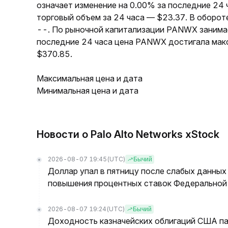
означает изменение на 0.00% за последние 24 
торговый объем за 24 часа — $23.37. В оборо
--. По рыночной капитализации PANWX занимае
последние 24 часа цена PANWX достигала макс
$370.85.
Максимальная цена и дата
Минимальная цена и дата
Новости о Palo Alto Networks xStock
2026-08-07 19:45
(UTC)
Бычий
Доллар упал в пятницу после слабых данных
повышения процентных ставок Федеральной 
2026-08-07 19:24
(UTC)
Бычий
Доходность казначейских облигаций США па