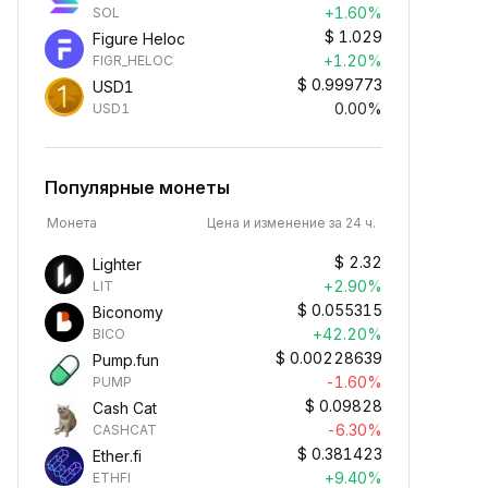
+1.60%
SOL
$
1.029
Figure Heloc
+1.20%
FIGR_HELOC
$
0.999773
USD1
0.00%
USD1
Популярные монеты
Монета
Цена и изменение за 24 ч.
$
2.32
Lighter
+2.90%
LIT
$
0.055315
Biconomy
+42.20%
BICO
$
0.00228639
Pump.fun
-1.60%
PUMP
$
0.09828
Cash Cat
-6.30%
CASHCAT
$
0.381423
Ether.fi
+9.40%
ETHFI