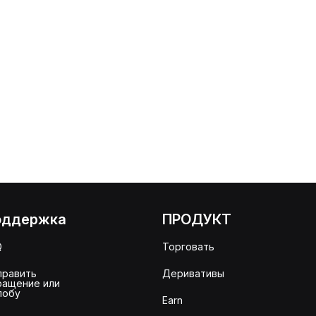
оддержка
ПРОДУКТ
Q
Торговать
править
Деривативы
ращение или
лобу
Earn