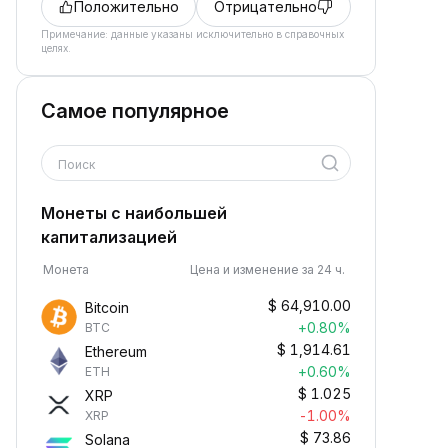
Положительно
Отрицательно
Примечание: данные указаны исключительно в справочных
целях.
Самое популярное
Поиск
Монеты с наибольшей
капитализацией
Монета
Цена и изменение за 24 ч.
$
64,910.00
Bitcoin
+0.80%
BTC
$
1,914.61
Ethereum
+0.60%
ETH
$
1.025
XRP
-1.00%
XRP
$
73.86
Solana