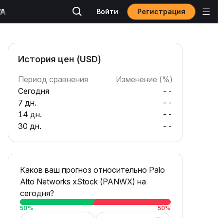
Регистрация
Войти
История цен (USD)
Период сравнения
Изменение (%)
Сегодня
--
7 дн.
--
14 дн.
--
30 дн.
--
Каков ваш прогноз относительно Palo
Alto Networks xStock (PANWX) на
сегодня?
50
%
50
%