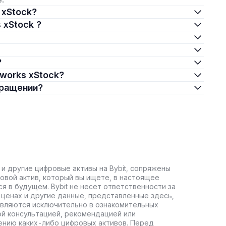
s xStock?
s xStock ?
?
etworks xStock?
обращении?
 и другие цифровые активы на Bybit, сопряжены
овой актив, который вы ищете, в настоящее
ся в будущем. Bybit не несет ответственности за
ценах и другие данные, представленные здесь,
авляются исключительно в ознакомительных
ой консультацией, рекомендацией или
ению каких-либо цифровых активов. Перед