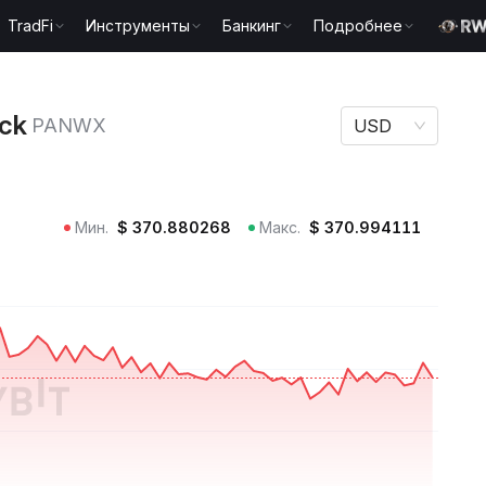
TradFi
Инструменты
Банкинг
Подробнее
ck PANWX
ock
PANWX
USD
Мин.
$
370.880268
Макс.
$
370.994111