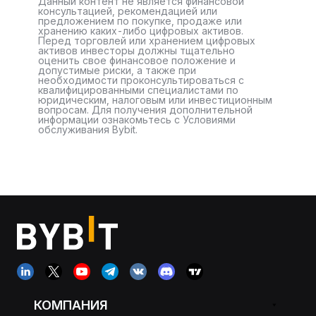
Данный контент не является финансовой
консультацией, рекомендацией или
предложением по покупке, продаже или
хранению каких-либо цифровых активов.
Перед торговлей или хранением цифровых
активов инвесторы должны тщательно
оценить свое финансовое положение и
допустимые риски, а также при
необходимости проконсультироваться с
квалифицированными специалистами по
юридическим, налоговым или инвестиционным
вопросам. Для получения дополнительной
информации ознакомьтесь с Условиями
обслуживания Bybit.
КОМПАНИЯ