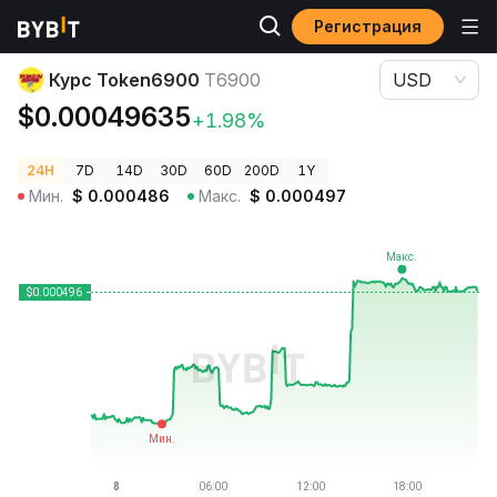
Регистрация
Цены криптовалют
Курс Token6900 T6900
Курс Token6900
T6900
USD
$0.00049635
+1.98%
24H
7D
14D
30D
60D
200D
1Y
Мин.
$
0.000486
Макс.
$
0.000497