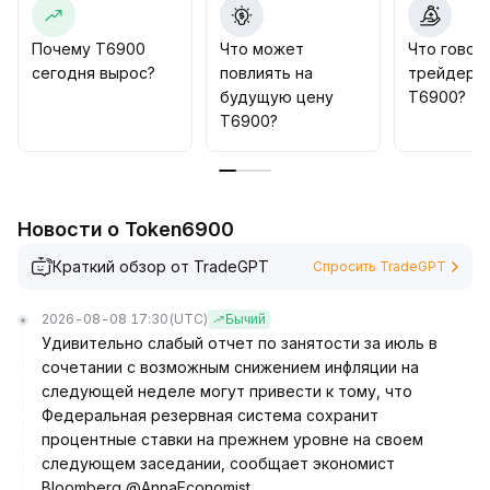
Для устойчивого среднесрочного и долгосрочного
роста нужны подтверждения в виде
Почему T6900
Что может
Что говор
существенного прогресса проекта, продуктов и
сегодня вырос?
повлиять на
трейдеры
команды, поэтому сейчас не стоит входить
будущую цену
T6900?
крупными позициями в расчёте на дальнейший
T6900?
рост
.
Следует сохранять гибкость позиций и
контролировать риски
.
Новости о Token6900
Краткий обзор от TradeGPT
Спросить TradeGPT
2026-08-08 17:30
(UTC)
Бычий
Удивительно слабый отчет по занятости за июль в
сочетании с возможным снижением инфляции на
следующей неделе могут привести к тому, что
Федеральная резервная система сохранит
процентные ставки на прежнем уровне на своем
следующем заседании, сообщает экономист
Bloomberg @AnnaEconomist.