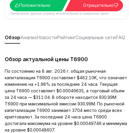
Положительно
Отрицательно
Примечание: данные указаны исключительно в справочных целях.
Обзор
Анализ
Новости
Рейтинг
Социальные сети
FAQ
Обзор актуальной цены T6900
По состоянию на 8 авг. 2026 г. общая рыночная
капитализация T6900 составляет $462.10K, что означает
изменение на +1.98% за последние 24 часа. Текущая
цена T6900 составляет $0.00049635, а торговый объем
за 24 часа — $311.04. В обороте находится 930.99M
T6900 при максимальной эмиссии 930.99M. По рыночной
капитализации T6900 занимает 3704 место среди всех
криптовалют. За последние 24 часа цена T6900
достигала максимума на уровне $0.00049746 и минимума
на уровне $0.00048607.