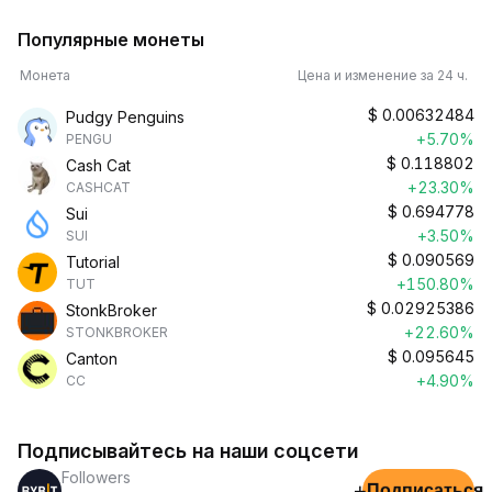
Популярные монеты
Монета
Цена и изменение за 24 ч.
$
0.00632484
Pudgy Penguins
+5.70%
PENGU
$
0.118802
Cash Cat
+23.30%
CASHCAT
$
0.694778
Sui
+3.50%
SUI
$
0.090569
Tutorial
+150.80%
TUT
$
0.02925386
StonkBroker
+22.60%
STONKBROKER
$
0.095645
Canton
+4.90%
CC
Подписывайтесь на наши соцсети
Followers
+
Подписаться