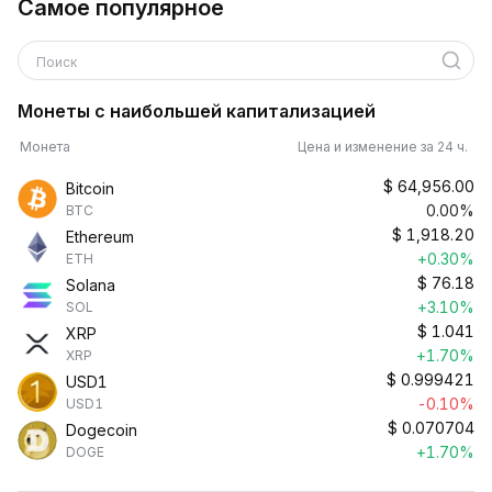
Самое популярное
Поиск
Монеты с наибольшей капитализацией
Монета
Цена и изменение за 24 ч.
$
64,956.00
Bitcoin
0.00%
BTC
$
1,918.20
Ethereum
+0.30%
ETH
$
76.18
Solana
+3.10%
SOL
$
1.041
XRP
+1.70%
XRP
$
0.999421
USD1
-0.10%
USD1
$
0.070704
Dogecoin
+1.70%
DOGE