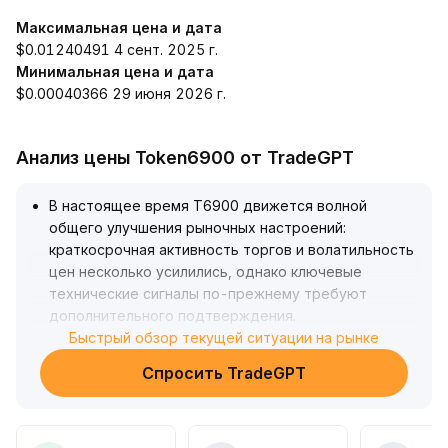
Максимальная цена и дата
$0.01240491 4 сент. 2025 г.
Минимальная цена и дата
$0.00040366 29 июня 2026 г.
Анализ цены Token6900 от TradeGPT
В настоящее время T6900 движется волной
общего улучшения рыночных настроений:
краткосрочная активность торгов и волатильность
цен несколько усилились, однако ключевые
технические сигналы по-прежнему требуют
дополнительного подтверждения
.
Инвесторам рекомендуется гибко распределять
Быстрый обзор текущей ситуации на рынке
небольшие позиции в зависимости от тестирования
Спросить TradeGPT
предыдущих максимумов и пробоев на
повышенных объёмах, при этом устанавливать
строгие стоп-лоссы и остерегаться риска
разворота тренда
.