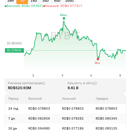
24H
7D
14D
30D
60D
200D
Високий
:
RD$
0.083821
Низький
:
RD$
0.077317
Останнє оновлення: 2026-08-08, 09:14 GMT+0
Історичний максимум
Історичний мінімум
RD$2.39
RD$0.070480
Ринкова капіталізація
Кількість в обігу
RD$520.93M
6.61 B
Період
Високий
Низький
Середнє
24 год
RD$0.078803
RD$0.078803
RD$0.078803
7 дн.
RD$0.082606
RD$0.078282
RD$0.080345
30 дн.
RD$0.094980
RD$0.077186
RD$0.085105