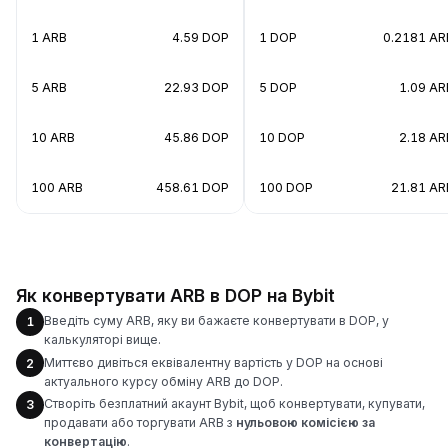
1 ARB
4.59 DOP
1 DOP
0.2181 AR
5 ARB
22.93 DOP
5 DOP
1.09 AR
10 ARB
45.86 DOP
10 DOP
2.18 AR
100 ARB
458.61 DOP
100 DOP
21.81 AR
Як конвертувати ARB в DOP на Bybit
Введіть суму ARB, яку ви бажаєте конвертувати в DOP, у
1
калькуляторі вище.
Миттєво дивіться еквівалентну вартість у DOP на основі
2
актуального курсу обміну ARB до DOP.
Створіть безплатний акаунт Bybit, щоб конвертувати, купувати,
3
продавати або торгувати ARB з
нульовою комісією за
конвертацію
.