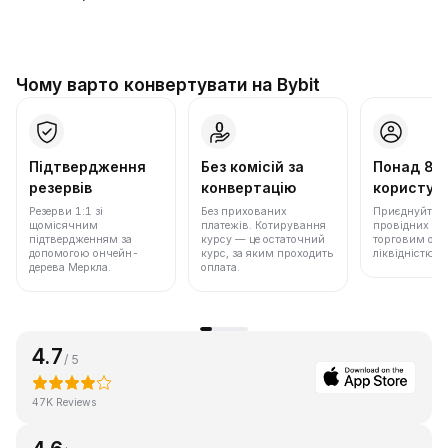
Чому варто конвертувати на Bybit
Підтвердження
Без комісій за
Понад 86
резервів
конвертацію
користува
Резерви 1:1 зі
Без прихованих
Приєднуйтеся 
щомісячним
платежів. Котирування
провідних бір
підтвердженням за
курсу — це остаточний
торговим обс
допомогою ончейн-
курс, за яким проходить
ліквідністю.
дерева Меркла.
оплата.
4.7
/ 5
47K Reviews