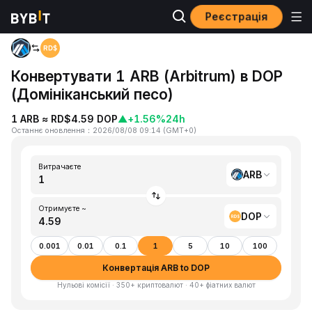
Реєстрація
Головна
ARB to DOP
Конвертувати 1 ARB (Arbitrum) в DOP
(Домініканський песо)
1 ARB ≈ RD$4.59 DOP
▲
+1.56%
24h
Останнє оновлення
：
2026/08/08 09:14
(
GMT+0
)
Витрачаєте
ARB
Отримуєте ~
DOP
0.001
0.01
0.1
1
5
10
100
Конвертація ARB to DOP
Нульові комісії · 350+ криптовалют · 40+ фіатних валют