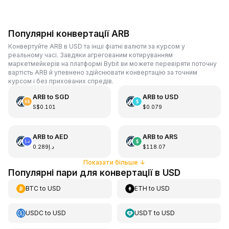
Популярні конвертації ARB
Конвертуйте ARB в USD та інші фіатні валюти за курсом у
реальному часі. Завдяки агрегованим котируванням
маркетмейкерів на платформі Bybit ви можете перевіряти поточну
вартість ARB й упевнено здійснювати конвертацію за точним
курсом і без прихованих спредів.
ARB
to
SGD
ARB
to
USD
S$0.101
$0.079
ARB
to
AED
ARB
to
ARS
د.إ0.289
$118.07
Показати більше
↓
Популярні пари для конвертації в USD
BTC
to
USD
ETH
to
USD
USDC
to
USD
USDT
to
USD