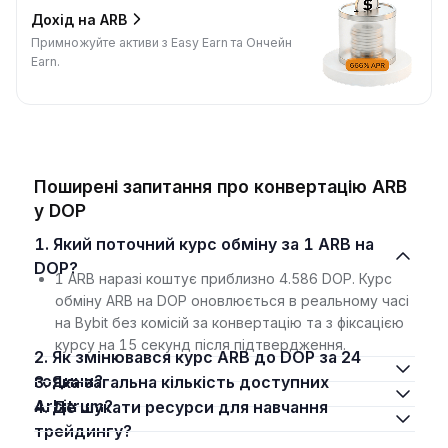
Дохід на ARB
Примножуйте активи з Easy Earn та Ончейн
Earn.
Поширені запитання про конвертацію ARB
у DOP
1. Який поточний курс обміну за 1 ARB на
DOP?
1 ARB наразі коштує приблизно 4.586 DOP. Курс
обміну ARB на DOP оновлюється в реальному часі
на Bybit без комісій за конвертацію та з фіксацією
курсу на 15 секунд після підтвердження.
2. Як змінювався курс ARB до DOP за 24
години?
3. Яка загальна кількість доступних
Arbitrum?
4. Де шукати ресурси для навчання
трейдингу?