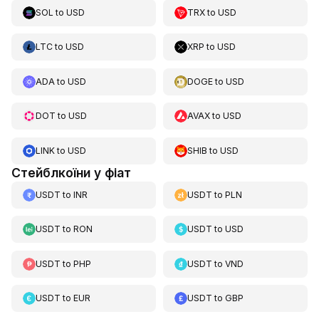
SOL
to
USD
TRX
to
USD
LTC
to
USD
XRP
to
USD
ADA
to
USD
DOGE
to
USD
DOT
to
USD
AVAX
to
USD
LINK
to
USD
SHIB
to
USD
Стейблкоїни у фіат
USDT
to
INR
USDT
to
PLN
USDT
to
RON
USDT
to
USD
USDT
to
PHP
USDT
to
VND
USDT
to
EUR
USDT
to
GBP