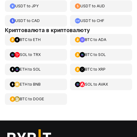
USDT
to
JPY
USDT
to
AUD
USDT
to
CAD
USDT
to
CHF
Криптовалюта в криптовалюту
BTC
to
ETH
BTC
to
ADA
SOL
to
TRX
BTC
to
SOL
ETH
to
SOL
BTC
to
XRP
ETH
to
BNB
SOL
to
AVAX
BTC
to
DOGE