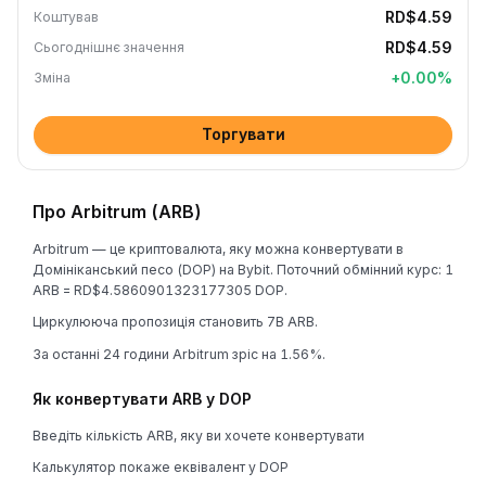
RD$4.59
Коштував
RD$4.59
Сьогоднішнє значення
+
0.00
%
Зміна
Торгувати
Про Arbitrum (ARB)
Arbitrum — це криптовалюта, яку можна конвертувати в
Домініканський песо (DOP) на Bybit. Поточний обмінний курс: 1
ARB = RD$4.5860901323177305 DOP.
Циркулююча пропозиція становить 7B ARB.
За останні 24 години Arbitrum зріс на 1.56%.
Як конвертувати ARB у DOP
Введіть кількість ARB, яку ви хочете конвертувати
Калькулятор покаже еквівалент у DOP