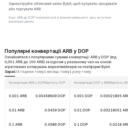
Зареєструйте обліковий запис Bybit, щоб купувати, продавати
або торгувати ARB
Курс ARB до DOP оновлюється в режимі реального часу на основі
ринкових даних.
Популярні конвертації ARB у DOP
Ознайомтеся з популярними сумами конвертації ARB у DOP (від
0,001 ARB до 100 ARB) за курсом у реальному часі на основі
агрегованих котирувань маркетмейкерів на платформі Bybit.
Зараз
24 години тому
1 місяць тому
1 року тому
Конвертація ARB у DOP
Вартість DOP
Конвертація DOP у ARB
Вартість A
0.001 ARB
0.00458609 DOP
0.001 DOP
0.00021805 AR
0.01 ARB
0.0459 DOP
0.01 DOP
0.00218051 AR
0.1 ARB
0.4586 DOP
0.1 DOP
0.0218 AR