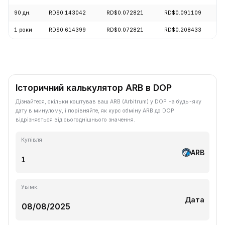
90 дн.
RD$0.143042
RD$0.072821
RD$0.091109
1 роки
RD$0.614399
RD$0.072821
RD$0.208433
Історичний калькулятор ARB в DOP
Дізнайтеся, скільки коштував ваш ARB (Arbitrum) у DOP на будь-яку
дату в минулому, і порівняйте, як курс обміну ARB до DOP
відрізняється від сьогоднішнього значення.
Купівля
ARB
Увімк.
Дата