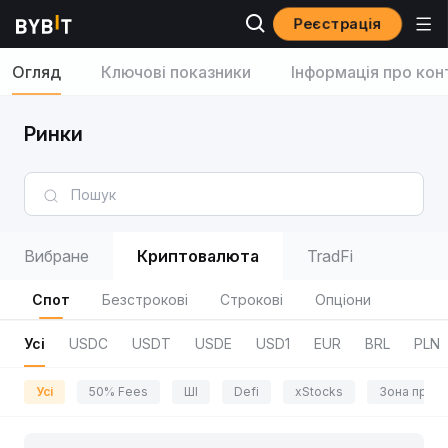
Реєстрація
Огляд
Ключові показники
Інформація про кон
Ринки
Вибране
Криптовалюта
TradFi
Спот
Безстрокові
Строкові
Опціони
Усі
USDC
USDT
USDE
USD1
EUR
BRL
PLN
Усі
50% Fees
ШІ
Defi
xStocks
Зона приг