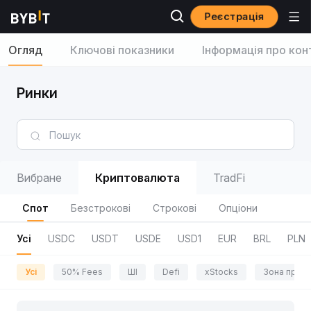
Реєстрація
Огляд
Ключові показники
Інформація про кон
Ринки
Вибране
Криптовалюта
TradFi
Спот
Безстрокові
Строкові
Опціони
Усі
USDC
USDT
USDE
USD1
EUR
BRL
PLN
Усі
50% Fees
ШІ
Defi
xStocks
Зона приг