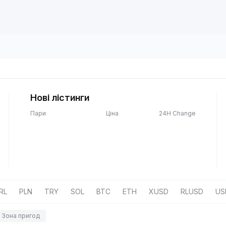
Нові лістинги
Пари
Ціна
24H Change
RL
PLN
TRY
SOL
BTC
ETH
XUSD
RLUSD
US
Зона пригод