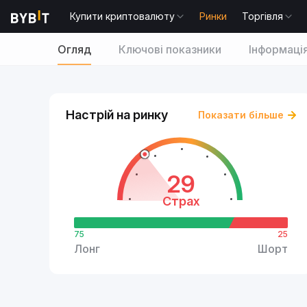
Купити криптовалюту
Ринки
Торгівля
Огляд
Ключові показники
Інформаці
Настрій на ринку
Показати більше
29
Страх
75
25
Лонг
Шорт