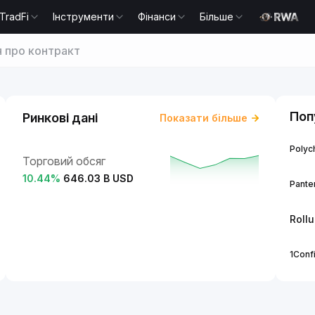
TradFi
Інструменти
Фінанси
Більше
я про контракт
Поп
Ринкові дані
Показати більше
Polych
Торговий обсяг
10.44
%
646.03 B USD
Panter
Roll