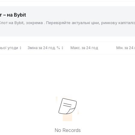
 – на Bybit
от на Bybit, зокрема . Перевіряйте актуальні ціни, ринкову капітал
ньої угоди
Зміна за 24 год. %
Макс. за 24 год
Мін. за 24
No Records