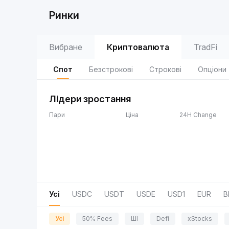
Ринки
Вибране
Криптовалюта
TradFi
Спот
Безстрокові
Строкові
Опціони
Лідери зростання
Пари
Ціна
24H Change
Усі
USDC
USDT
USDE
USD1
EUR
B
Усі
50% Fees
ШІ
Defi
xStocks