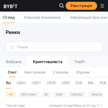
Реєстрація
Огляд
Ключові показники
Інформація про кон
Ринки
Вибране
Криптовалюта
TradFi
Спот
Безстрокові
Строкові
Опціони
Усі
USDC
USDT
USDE
USD1
EUR
BRL
PLN
Усі
50% Fees
ШІ
Defi
xStocks
Зона приг
Торгові пари
Ціна останньої угоди/Зміна за 24 год. %