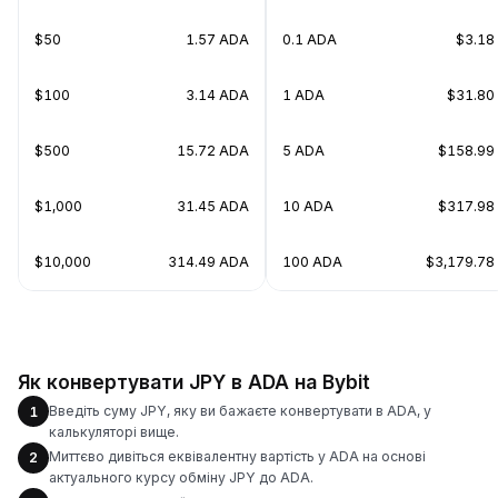
$50
1.57 ADA
0.1 ADA
$3.18
$100
3.14 ADA
1 ADA
$31.80
$500
15.72 ADA
5 ADA
$158.99
$1,000
31.45 ADA
10 ADA
$317.98
$10,000
314.49 ADA
100 ADA
$3,179.78
Як конвертувати JPY в ADA на Bybit
Введіть суму JPY, яку ви бажаєте конвертувати в ADA, у
1
калькуляторі вище.
Миттєво дивіться еквівалентну вартість у ADA на основі
2
актуального курсу обміну JPY до ADA.