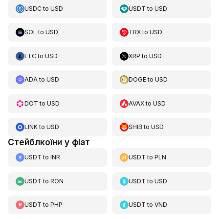
USDC
to
USD
USDT
to
USD
SOL
to
USD
TRX
to
USD
LTC
to
USD
XRP
to
USD
ADA
to
USD
DOGE
to
USD
DOT
to
USD
AVAX
to
USD
LINK
to
USD
SHIB
to
USD
Стейблкоїни у фіат
USDT
to
INR
USDT
to
PLN
USDT
to
RON
USDT
to
USD
USDT
to
PHP
USDT
to
VND