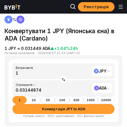
Реєстрація
Головна
JPY to ADA
Конвертувати 1 JPY (Японська єна) в
ADA (Cardano)
1 JPY ≈ 0.031449 ADA
▲
+1.64%
24h
Останнє оновлення
：
2026/08/07 21:44
(
GMT+0
)
Витрачаєте
JPY
Отримуєте ~
ADA
1
10
50
100
500
1000
10000
Конвертація JPY to ADA
Нульові комісії · 350+ криптовалют · 40+ фіатних валют