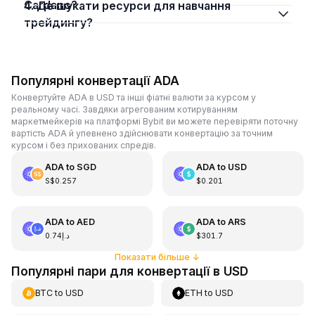
Cardano?
4. Де шукати ресурси для навчання
трейдингу?
Популярні конвертації ADA
Конвертуйте ADA в USD та інші фіатні валюти за курсом у
реальному часі. Завдяки агрегованим котируванням
маркетмейкерів на платформі Bybit ви можете перевіряти поточну
вартість ADA й упевнено здійснювати конвертацію за точним
курсом і без прихованих спредів.
ADA
to
SGD
ADA
to
USD
S$0.257
$0.201
ADA
to
AED
ADA
to
ARS
د.إ0.74
$301.7
Показати більше
↓
Популярні пари для конвертації в USD
BTC
to
USD
ETH
to
USD