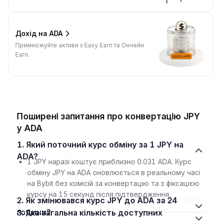
Дохід на ADA
Примножуйте активи з Easy Earn та Ончейн
Earn.
Поширені запитання про конвертацію JPY
у ADA
1. Який поточний курс обміну за 1 JPY на
ADA?
1 JPY наразі коштує приблизно 0.031 ADA. Курс
обміну JPY на ADA оновлюється в реальному часі
на Bybit без комісій за конвертацію та з фіксацією
курсу на 15 секунд після підтвердження.
2. Як змінювався курс JPY до ADA за 24
години?
3. Яка загальна кількість доступних