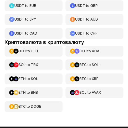
USDT
to
EUR
USDT
to
GBP
USDT
to
JPY
USDT
to
AUD
USDT
to
CAD
USDT
to
CHF
Криптовалюта в криптовалюту
BTC
to
ETH
BTC
to
ADA
SOL
to
TRX
BTC
to
SOL
ETH
to
SOL
BTC
to
XRP
ETH
to
BNB
SOL
to
AVAX
BTC
to
DOGE