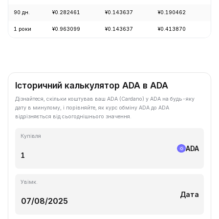
90 дн.
¥0.282461
¥0.143637
¥0.190462
+1
1 роки
¥0.963099
¥0.143637
¥0.413870
-7
Історичний калькулятор ADA в ADA
Дізнайтеся, скільки коштував ваш ADA (Cardano) у ADA на будь-яку
дату в минулому, і порівняйте, як курс обміну ADA до ADA
відрізняється від сьогоднішнього значення.
Купівля
ADA
Увімк.
Дата