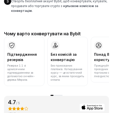
Створіть безплатний акаунт Bybit, щоб конвертувати, купувати,
3
продавати або торгувати crypto з
нульовою комісією за
конвертацію
.
Чому варто конвертувати на Bybit
Підтвердження
Без комісій за
Понад 86
резервів
конвертацію
користува
Резерви 1:1 зі
Без прихованих
Приєднуйтеся 
щомісячним
платежів. Котирування
провідних бір
підтвердженням за
курсу — це остаточний
торговим обс
допомогою ончейн-
курс, за яким проходить
ліквідністю.
дерева Меркла.
оплата.
4.7
/ 5