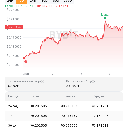
24H
7D
14D
30D
60D
200D
Високий
:
¥
0.208704
Низький
:
¥
0.167814
Останнє оновлення: 2026-08-07, 21:44 GMT+0
Історичний максимум
Історичний мінімум
¥3.09
¥0.019253
Ринкова капіталізація
Кількість в обігу
¥7.52B
37.35 B
Період
Високий
Низький
Середнє
Зм
24 год
¥0.201505
¥0.201016
¥0.201261
-1
7 дн.
¥0.201505
¥0.168382
¥0.189005
+1
30 дн.
¥0.201505
¥0.155777
¥0.171519
+2