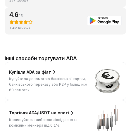
47K Reviews
4.6
/ 5
1.4M Reviews
Інші способи торгувати ADA
Купівля ADA за фіат
Купуйте за допомогою банківської картки,
банківського переказу або P2P у більш ніж
60 валютах.
Торгівля ADA/USDT на споті
Користуйтеся глибокою ліквідністю та
комісіями мейкера від 0,1%.