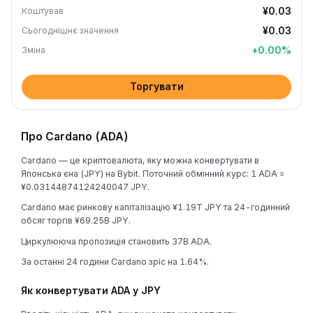
¥0.03
Коштував
¥0.03
Сьогоднішнє значення
+
0.00
%
Зміна
Торгувати
Про Cardano (ADA)
Cardano — це криптовалюта, яку можна конвертувати в
Японська єна (JPY) на Bybit. Поточний обмінний курс: 1 ADA =
¥0.03144874124240047 JPY.
Cardano має ринкову капіталізацію ¥1.19T JPY та 24-годинний
обсяг торгів ¥69.25B JPY.
Циркулююча пропозиція становить 37B ADA.
За останні 24 години Cardano зріс на 1.64%.
Як конвертувати ADA у JPY