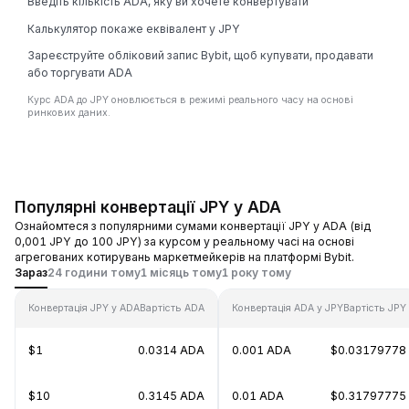
Введіть кількість ADA, яку ви хочете конвертувати
Калькулятор покаже еквівалент у JPY
Зареєструйте обліковий запис Bybit, щоб купувати, продавати
або торгувати ADA
Курс ADA до JPY оновлюється в режимі реального часу на основі
ринкових даних.
Популярні конвертації JPY у ADA
Ознайомтеся з популярними сумами конвертації JPY у ADA (від
0,001 JPY до 100 JPY) за курсом у реальному часі на основі
агрегованих котирувань маркетмейкерів на платформі Bybit.
Зараз
24 години тому
1 місяць тому
1 року тому
Конвертація JPY у ADA
Вартість ADA
Конвертація ADA у JPY
Вартість JPY
$1
0.0314 ADA
0.001 ADA
$0.03179778
$10
0.3145 ADA
0.01 ADA
$0.31797775