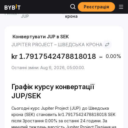
Реєстрація
Ціна Jupiter Project
Jupiter Project to Шведська
Ринки
JUP
крона
Конвертувати JUP в SEK
JUPITER PROJECT – ШВЕДСЬКА КРОНА
kr
1.7917542478818018
0.00%
Останні зміни: Aug 6, 2026, 05:00:00.
Графік курсу конвертації
JUP/SEK
Сьогодні курс Jupiter Project (JUP) до Шведська
крона (SEK) становить kr1.7917542478818018 SEK
після Зростання 0.00% за останні 24 години. За
минулий тиждень вартість Jupiter Project Падіння на