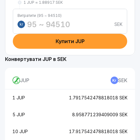
1 JUP ≈ 1.88917 SEK
Витратити (95 ~ 94510)
SEK
kr
Купити JUP
Конвертувати JUP в SEK
JUP
SEK
1 JUP
1.7917542478818018 SEK
5 JUP
8.958771239409009 SEK
10 JUP
17.917542478818018 SEK