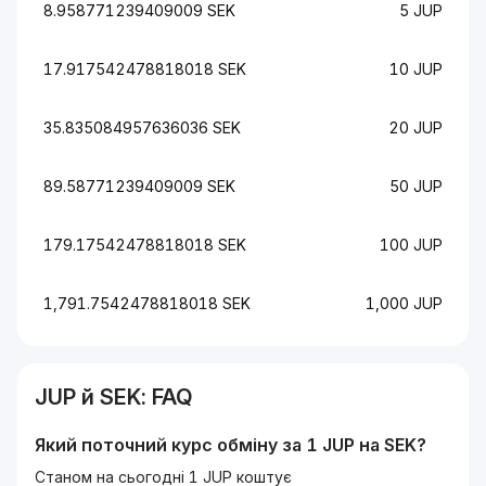
8.958771239409009 SEK
5 JUP
17.917542478818018 SEK
10 JUP
35.835084957636036 SEK
20 JUP
89.58771239409009 SEK
50 JUP
179.17542478818018 SEK
100 JUP
1,791.7542478818018 SEK
1,000 JUP
JUP
й
SEK
: FAQ
Який поточний курс обміну за 1
JUP
на
SEK
?
Станом на сьогодні 1 JUP коштує