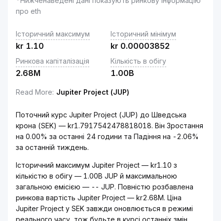
*Нижченаведені дані показують ринкову інформацію
про eth
Історичний максимум
Історичний мінімум
kr
1.10
kr
0.00003852
Ринкова капіталізація
Кількість в обігу
2.68M
1.00B
Read More
:
Jupiter Project (JUP)
Поточний курс Jupiter Project (JUP) до Шведська
крона (SEK) — kr1.7917542478818018. Він Зростання
на 0.00% за останні 24 години та Падіння на -2.06%
за останній тиждень.
Історичний максимум Jupiter Project — kr1.10 з
кількістю в обігу — 1.00B JUP й максимальною
загальною емісією — -- JUP. Повністю розбавлена
ринкова вартість Jupiter Project — kr2.68M. Ціна
Jupiter Project у SEK завжди оновлюється в режимі
реального часу, тож будьте в курсі останніх змін