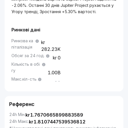
-2.06%. Останні 30 днів Jupiter Project рухається у
Угору тренді, Зростання +5.30% вартості.
Ринкові дані
Ринкова ка
піталізація
282.23K
Обсяг за 24 год.
0
Кількість в обі
гу
1.00B
Макс.кіл-сть
--
Референс
24h Мін.
kr
1.7670665899883589
24h Макс.
kr
1.8107447539536812