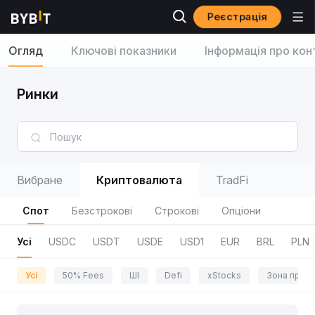
Реєстрація
Огляд
Ключові показники
Інформація про кон
Ринки
Вибране
Криптовалюта
TradFi
Спот
Безстрокові
Строкові
Опціони
Усі
USDC
USDT
USDE
USD1
EUR
BRL
PLN
Усі
50% Fees
ШІ
Defi
xStocks
Зона приг