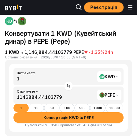
Реєстрація
Головна
KWD to PEPE
Конвертувати 1 KWD (Кувейтський
динар) в PEPE (Pepe)
1 KWD ≈ 1,146,884.44103779 PEPE
▼
-1.35%
24h
Останнє оновлення
：
2026/08/07 10:08
(
GMT+0
)
Витрачаєте
KWD
Отримуєте ~
PEPE
1
10
50
100
500
1000
10000
Конвертація KWD to PEPE
Нульові комісії · 350+ криптовалют · 40+ фіатних валют