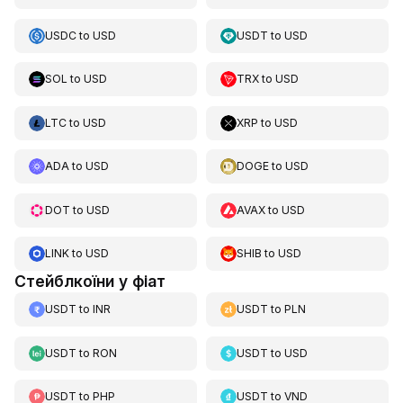
USDC
to
USD
USDT
to
USD
SOL
to
USD
TRX
to
USD
LTC
to
USD
XRP
to
USD
ADA
to
USD
DOGE
to
USD
DOT
to
USD
AVAX
to
USD
LINK
to
USD
SHIB
to
USD
Стейблкоїни у фіат
USDT
to
INR
USDT
to
PLN
USDT
to
RON
USDT
to
USD
USDT
to
PHP
USDT
to
VND