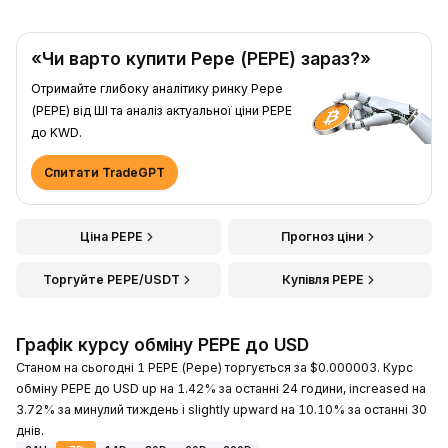
«Чи варто купити Pepe (PEPE) зараз?»
Отримайте глибоку аналітику ринку Pepe
(PEPE) від ШІ та аналіз актуальної ціни PEPE
до KWD.
Спитати TradeGPT
Ціна PEPE
Прогноз ціни
Торгуйте PEPE/USDT
Купівля PEPE
Графік курсу обміну PEPE до USD
Станом на сьогодні 1 PEPE (Pepe) торгується за $0.000003. Курс
обміну PEPE до USD up на 1.42% за останні 24 години, increased на
3.72% за минулий тиждень і slightly upward на 10.10% за останні 30
днів.