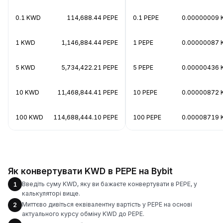
0.1 KWD
114,688.44 PEPE
0.1 PEPE
0.00000009
1 KWD
1,146,884.44 PEPE
1 PEPE
0.00000087
5 KWD
5,734,422.21 PEPE
5 PEPE
0.00000436
10 KWD
11,468,844.41 PEPE
10 PEPE
0.00000872
100 KWD
114,688,444.10 PEPE
100 PEPE
0.00008719
Як конвертувати KWD в PEPE на Bybit
Введіть суму KWD, яку ви бажаєте конвертувати в PEPE, у
1
калькуляторі вище.
Миттєво дивіться еквівалентну вартість у PEPE на основі
2
актуального курсу обміну KWD до PEPE.