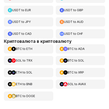
USDT
to
EUR
USDT
to
GBP
USDT
to
JPY
USDT
to
AUD
USDT
to
CAD
USDT
to
CHF
Криптовалюта в криптовалюту
BTC
to
ETH
BTC
to
ADA
SOL
to
TRX
BTC
to
SOL
ETH
to
SOL
BTC
to
XRP
ETH
to
BNB
SOL
to
AVAX
BTC
to
DOGE