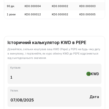
90 дн.
KD0.000004
KD0.000002
KD0.000003
+
1 роки
KD0.000012
KD0.000002
KD0.000005
-
Історичний калькулятор KWD в PEPE
Дізнайтеся, скільки коштував ваш KWD (Pepe) у PEPE на будь-яку дату
в минулому, і порівняйте, як курс обміну KWD до PEPE відрізняється
від сьогоднішнього значення.
Купівля
KWD
Увімк.
Дата