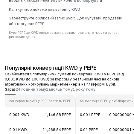
Введіть кількість PEPE, яку ви хочете конвертувати
Калькулятор покаже еквівалент у KWD
Зареєструйте обліковий запис Bybit, щоб купувати, продавати
або торгувати PEPE
Курс PEPE до KWD оновлюється в режимі реального часу на основі
ринкових даних.
Популярні конвертації KWD у PEPE
Ознайомтеся з популярними сумами конвертації KWD у PEPE (від
0,001 KWD до 100 KWD) за курсом у реальному часі на основі
агрегованих котирувань маркетмейкерів на платформі Bybit.
Зараз
24 години тому
1 місяць тому
1 року тому
Конвертація KWD у PEPE
Вартість PEPE
Конвертація PEPE у KWD
Вартість
0.001 KWD
1,146.88 PEPE
0.001 PEPE
0.00000000
0.01 KWD
11,468.84 PEPE
0.01 PEPE
0.00000001