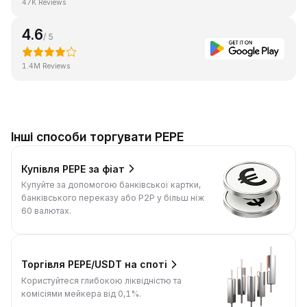
47K Reviews
4.6
/ 5
1.4M Reviews
Інші способи торгувати PEPE
Купівля PEPE за фіат
Купуйте за допомогою банківської картки,
банківського переказу або P2P у більш ніж
60 валютах.
Торгівля PEPE/USDT на споті
Користуйтеся глибокою ліквідністю та
комісіями мейкера від 0,1%.