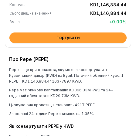
KD1,146,884.44
Коштував
KD1,146,884.44
Сьогоднішнє значення
+
0.00
%
Зміна
Торгувати
Про Pepe (PEPE)
Pepe — це криптовалюта, яку можна конвертувати в
Кувейтський динар (KWD) на Bybit. Поточний обмінний курс: 1
PEPE = KD1,146,884.4410377897 KWD.
Pepe має ринкову капіталізацію KD366.83M KWD та 24-
годинний обсяг торгів KD29.73M KWD.
Циркулююча пропозиція становить 421T PEPE.
За останні 24 години Pepe знизився на 1.35%.
Як конвертувати PEPE у KWD