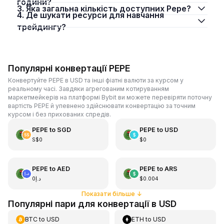
години?
3. Яка загальна кількість доступних Pepe?
4. Де шукати ресурси для навчання
трейдингу?
Популярні конвертації PEPE
Конвертуйте PEPE в USD та інші фіатні валюти за курсом у
реальному часі. Завдяки агрегованим котируванням
маркетмейкерів на платформі Bybit ви можете перевіряти поточну
вартість PEPE й упевнено здійснювати конвертацію за точним
курсом і без прихованих спредів.
PEPE
to
SGD
PEPE
to
USD
S$0
$0
PEPE
to
AED
PEPE
to
ARS
د.إ0
$0.004
Показати більше
↓
Популярні пари для конвертації в USD
BTC
to
USD
ETH
to
USD