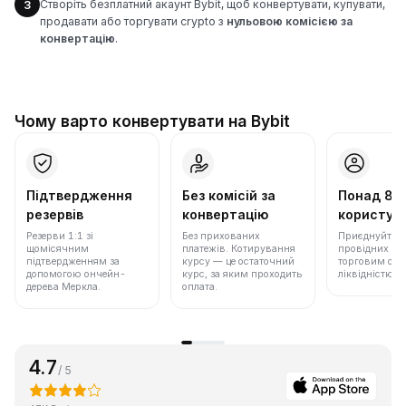
Створіть безплатний акаунт Bybit, щоб конвертувати, купувати,
3
продавати або торгувати crypto з
нульовою комісією за
конвертацію
.
Чому варто конвертувати на Bybit
Підтвердження
Без комісій за
Понад 86
резервів
конвертацію
користува
Резерви 1:1 зі
Без прихованих
Приєднуйтеся 
щомісячним
платежів. Котирування
провідних бір
підтвердженням за
курсу — це остаточний
торговим обс
допомогою ончейн-
курс, за яким проходить
ліквідністю.
дерева Меркла.
оплата.
4.7
/ 5