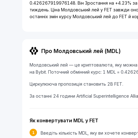
0.426267919976148. Він Зростання на +4.23% за 
тиждень. Ціна Молдовський лей у FET завжди оно
останніх змін курсу Молдовський лей до FET й к
Про Молдовський лей (MDL)
Молдовський лей — це криптовалюта, яку можна конв
на Bybit. Поточний обмінний курс: 1 MDL = 0.426
Циркулююча пропозиція становить 2B FET.
За останні 24 години Artificial Superintelligence All
Як конвертувати MDL у FET
1
Введіть кількість MDL, яку ви хочете конвер