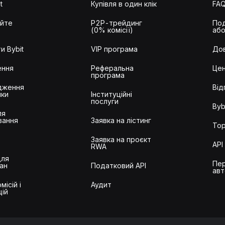
t
Купівля в один клік
FA
айте
P2P-трейдинг
Под
(0% комісії)
або
и Bybit
VIP програма
Дов
ення
Реферальна
Цен
програма
дження
Від
ики
Інституційні
послуги
Byb
ля
вання
Заявка на лістинг
Тор
Заявка на проєкт
API
RWA
для
Пер
ан
Податковий API
авт
місій і
Аудит
цій