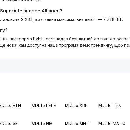
l Superintelligence Alliance
?
бігу становить 2.23B, а загальна максимальна емісія — 2.71BFET.
гу?
ргівлі, платформа Bybit Learn надає безплатний доступ до осно
 ще новачкам доступна наша програма демотрейдингу, щоб прак
MDL to ETH
MDL to PEPE
MDL to XRP
MDL to TRX
MDL to SEI
MDL to NIBI
MDL to MNT
MDL to MATIC