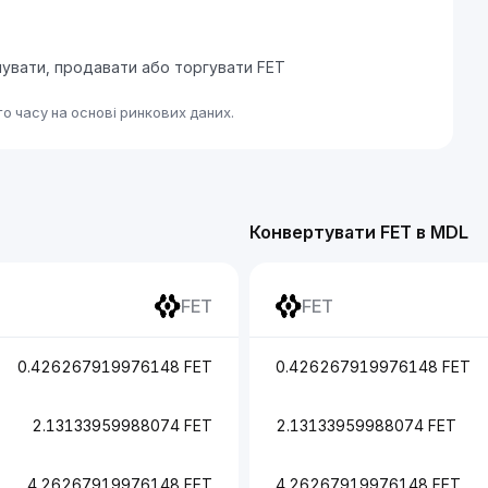
пувати, продавати або торгувати FET
о часу на основі ринкових даних.
Конвертувати FET в MDL
FET
FET
0.426267919976148 FET
0.426267919976148 FET
2.13133959988074 FET
2.13133959988074 FET
4.26267919976148 FET
4.26267919976148 FET