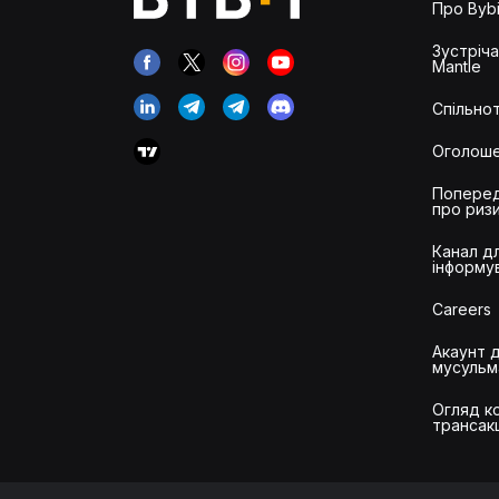
Про Bybi
Зустріч
Mantle
Спільнот
Оголош
Попере
про риз
Канал д
інформу
Careers
Акаунт 
мусульм
Огляд ко
трансак