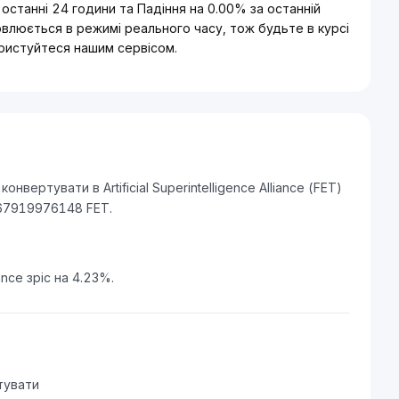
останні 24 години та Падіння на 0.00% за останній
влюється в режимі реального часу, тож будьте в курсі
ористуйтеся нашим сервісом.
ертувати в Artificial Superintelligence Alliance (FET)
267919976148 FET.
iance зріс на 4.23%.
тувати