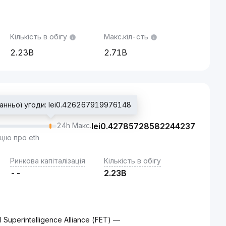
Кількість в обігу
Макс.кіл-сть
2.23B
2.71B
танньої угоди: lei0.426267919976148
24h Макс.
lei
0.42785728582244237
цію про eth
Ринкова капіталізація
Кількість в обігу
--
2.23B
Superintelligence Alliance (FET) —