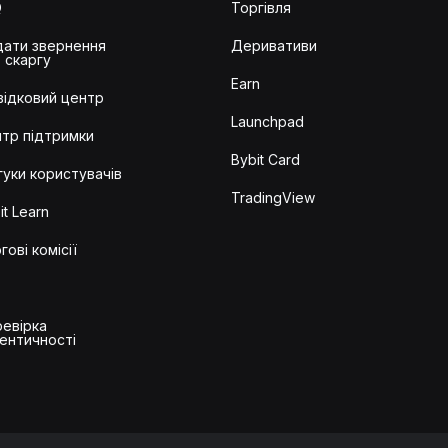
Q
Торгівля
ати звернення
Деривативи
 скаргу
Earn
ідковий центр
Launchpad
тр підтримки
Bybit Card
гуки користувачів
TradingView
it Learn
гові комісії
евірка
ентичності