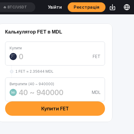
Реєстрація
Увійти
🔥
BTC/USDT
Калькулятор FET в MDL
Купити
FET
1 FET ≈ 2.35644 MDL
Витратити (40 ~ 940000)
MDL
lei
Купити FET