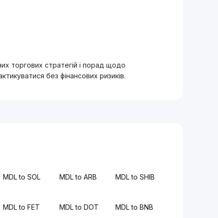
вних торгових стратегій і порад щодо
тикуватися без фінансових ризиків.
MDL to SOL
MDL to ARB
MDL to SHIB
MDL to FET
MDL to DOT
MDL to BNB