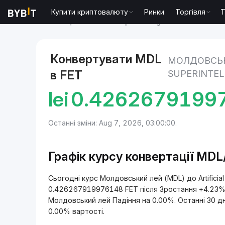
Купити криптовалюту
Ринки
Торгівля
T
Ринки
Ціна Artificial Superintelligence Alliance FET
Конвертувати MDL
МОЛДОВСЬКИ
в FET
SUPERINTEL
lei
0.4262679199
Останні зміни: Aug 7, 2026, 03:00:00.
Графік курсу конвертації MDL
Сьогодні курс Молдовський лей (MDL) до Artificial 
0.426267919976148 FET після Зростання +4.23% з
Молдовський лей Падіння на 0.00%. Останні 30 дн
0.00% вартості.