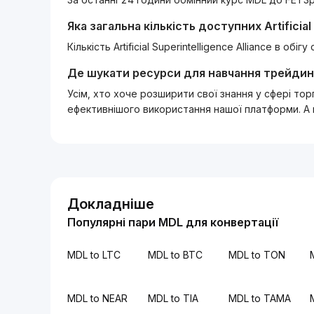
Яка загальна кількість доступних
Artificia
Кількість Artificial Superintelligence Alliance в о
Де шукати ресурси для навчання трейдин
Усім, хто хоче розширити свої знання у сфері то
ефективнішого використання нашої платформи. А
Докладніше
Популярні пари MDL для конвертації
MDL to LTC
MDL to BTC
MDL to TON
MDL to NEAR
MDL to TIA
MDL to TAMA