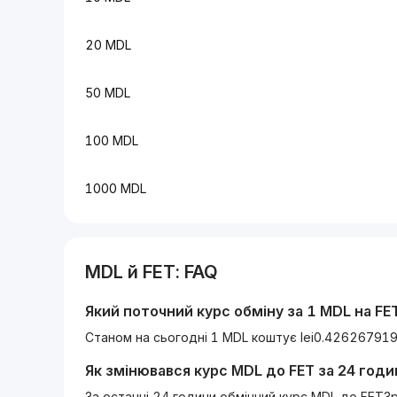
20 MDL
50 MDL
100 MDL
1000 MDL
MDL
й
FET
: FAQ
Який поточний курс обміну за 1
MDL
на
FE
Станом на сьогодні 1 MDL коштує lei0.42626791
Як змінювався курс
MDL
до
FET
за 24 годи
За останні 24 години обмінний курс MDL до FETЗ