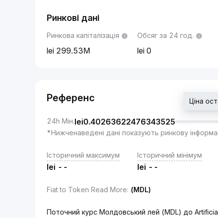
Ринкові дані
Ринкова капіталізація
Обсяг за 24 год.
299.53M
0
Референс
Ціна ос
24h Мін.
lei
0.40263622476343525
*Нижченаведені дані показують ринкову інформа
Історичний максимум
Історичний мінімум
lei
--
lei
--
Fiat to Token Read More
:
(MDL)
Поточний курс Молдовський лей (MDL) до Artificial 