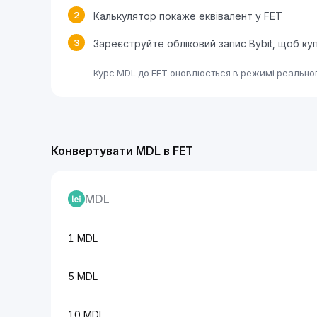
2
Калькулятор покаже еквівалент у FET
3
Зареєструйте обліковий запис Bybit, щоб ку
Курс MDL до FET оновлюється в режимі реальног
Конвертувати MDL в FET
MDL
1 MDL
5 MDL
10 MDL