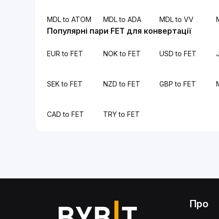
MDL to ATOM
MDL to ADA
MDL to VV
Популярні пари FET для конвертації
EUR to FET
NOK to FET
USD to FET
SEK to FET
NZD to FET
GBP to FET
CAD to FET
TRY to FET
Про