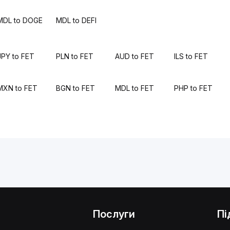
MDL to DOGE
MDL to DEFI
JPY to FET
PLN to FET
AUD to FET
ILS to FET
MXN to FET
BGN to FET
MDL to FET
PHP to FET
Послуги
Пі