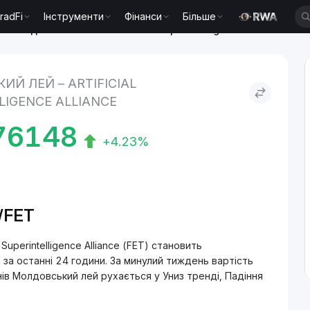
radFi
Інструменти
Фінанси
Більше
Молдовський лей to Artificial Superintelligence Alliance
Й ЛЕЙ – ARTIFICIAL
LIGENCE ALLIANCE
76148
+4.23%
/FET
Superintelligence Alliance (FET) становить
а останні 24 години. За минулий тиждень вартість
ів Молдовський лей рухається у Униз тренді, Падіння