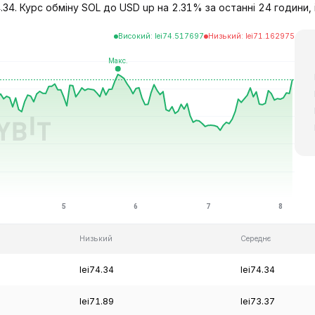
34. Курс обміну SOL до USD up на 2.31% за останні 24 години, i
Високий
:
lei
74.517697
Низький
:
lei
71.162975
Низький
Середнє
lei74.34
lei74.34
lei71.89
lei73.37