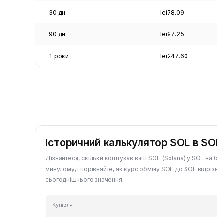
30 дн.
lei78.09
90 дн.
lei97.25
1 роки
lei247.60
Історичний калькулятор SOL в SO
Дізнайтеся, скільки коштував ваш SOL (Solana) у SOL на 
минулому, і порівняйте, як курс обміну SOL до SOL відріз
сьогоднішнього значення.
Купівля