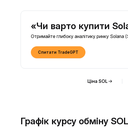
«Чи варто купити Sol
Отримайте глибоку аналітику ринку Solana (S
Спитати TradeGPT
Ціна SOL
Графік курсу обміну SO