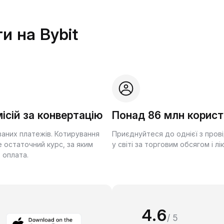
и на Bybit
ісій за конвертацію
Понад 86 млн корист
ваних платежів. Котирування
Приєднуйтеся до однієї з пров
 остаточний курс, за яким
у світі за торговим обсягом і лі
 оплата.
4.6
/ 5