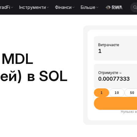
radFi
Інструменти
Фінанси
Більше
Витрачаєте
1 MDL
ей) в SOL
Отримуєте ~
1
10
50
Нульові к