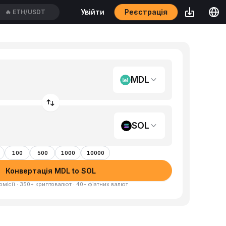
Реєстрація
Увійти
🔥
BLESSUSDT
MDL
SOL
100
500
1000
10000
Конвертація MDL to SOL
омісії · 350+ криптовалют · 40+ фіатних валют