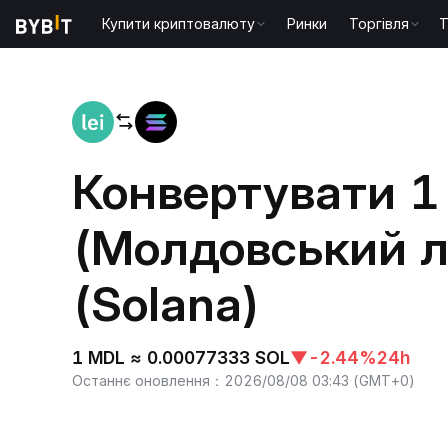
Купити криптовалюту
Ринки
Торгівля
T
Головна
MDL to SOL
Конвертувати 
(Молдовський л
(Solana)
1 MDL ≈ 0.00077333 SOL
▼
-2.44%
24h
Останнє оновлення
：
2026/08/08 03:43
(
GMT+0
)