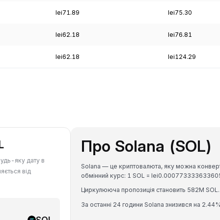
lei71.89
lei75.30
lei62.18
lei76.81
lei62.18
lei124.29
Про Solana (SOL)
L
будь-яку дату в
Solana — це криптовалюта, яку можна конверт
няється від
обмінний курс: 1 SOL = lei0.0007733336336
Циркулююча пропозиція становить 582M SOL.
За останні 24 години Solana знизився на 2.44%
SOL