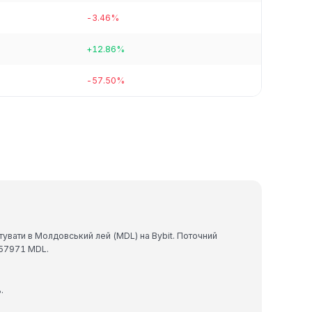
-3.46%
+12.86%
-57.50%
увати в Молдовський лей (MDL) на Bybit. Поточний
057971 MDL.
.