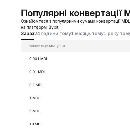
Популярні конвертації 
Ознайомтеся з популярними сумами конвертації MDL 
на платформі Bybit.
Зараз
24 години тому
1 місяць тому
1 року том
Конвертація MDL у SOL
0.001 MDL
0.01 MDL
0.1 MDL
1 MDL
5 MDL
10 MDL