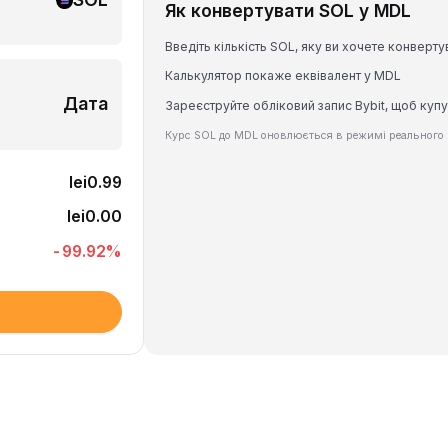
Як конвертувати SOL у MDL
Введіть кількість SOL, яку ви хочете конверту
Калькулятор покаже еквівалент у MDL
Дата
Зареєструйте обліковий запис Bybit, щоб купу
Курс SOL до MDL оновлюється в режимі реального 
lei0.99
lei0.00
-99.92
%