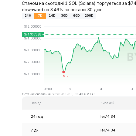
Станом на сьогодні 1 SOL (Solana) торгується за $74.
downward на 3.46% за останні 30 днів.
24H
7D
14D
30D
60D
200D
Останнє оновлення: 2026-08-08, 03:43 GMT+0
Період
Високий
24 год
lei74.34
7 дн.
lei74.34