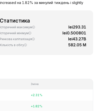
ncreased на 1.82% за минулий тиждень і slightly
Статистика
lei293.31
Історичний максимум
lei0.500801
Історичний мінімум
lei43.27B
Ринкова капіталізація
582.05 M
Кількість в обігу
Зміна
+2.31%
+1.82%