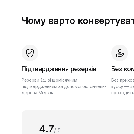
Чому варто конвертуват
Підтвердження резервів
Без ком
Резерви 1:1 зі щомісячним
Без прихо
підтвердженням за допомогою ончейн-
курсу — це
дерева Меркла.
проходить
4.7
/ 5