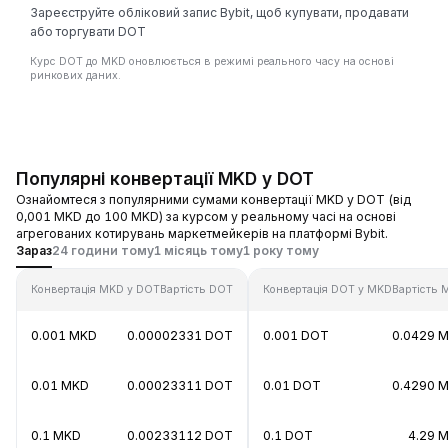
Зареєструйте обліковий запис Bybit, щоб купувати, продавати
або торгувати DOT
Курс DOT до MKD оновлюється в режимі реального часу на основі
ринкових даних.
Популярні конвертації MKD у DOT
Ознайомтеся з популярними сумами конвертації MKD у DOT (від
0,001 MKD до 100 MKD) за курсом у реальному часі на основі
агрегованих котирувань маркетмейкерів на платформі Bybit.
Зараз
24 години тому
1 місяць тому
1 року тому
Конвертація MKD у DOT
Вартість DOT
Конвертація DOT у MKD
Вартість 
0.001 MKD
0.00002331 DOT
0.001 DOT
0.0429 
0.01 MKD
0.00023311 DOT
0.01 DOT
0.4290 
0.1 MKD
0.00233112 DOT
0.1 DOT
4.29 