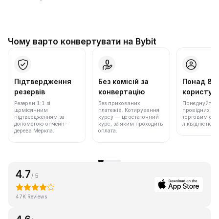
Чому варто конвертувати на Bybit
Підтвердження
Без комісій за
Понад 86
резервів
конвертацію
користува
Резерви 1:1 зі
Без прихованих
Приєднуйтеся 
щомісячним
платежів. Котирування
провідних бір
підтвердженням за
курсу — це остаточний
торговим обс
допомогою ончейн-
курс, за яким проходить
ліквідністю.
дерева Меркла.
оплата.
4.7
/ 5
47K Reviews