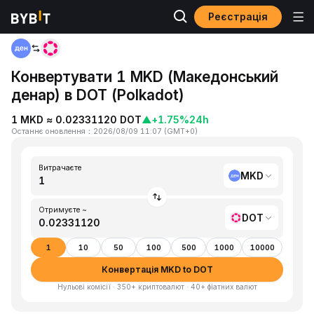
Реєстрація
Головна
MKD to DOT
Конвертувати 1 MKD (Македонський
денар) в DOT (Polkadot)
1 MKD ≈ 0.02331120 DOT
▲
+1.75%
24h
Останнє оновлення
：
2026/08/09 11:07
(
GMT+0
)
Витрачаєте
MKD
Отримуєте ~
DOT
1
10
50
100
500
1000
10000
Конвертація MKD to DOT
Нульові комісії · 350+ криптовалют · 40+ фіатних валют