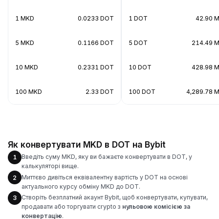
1 MKD
0.0233 DOT
1 DOT
42.90 
5 MKD
0.1166 DOT
5 DOT
214.49 
10 MKD
0.2331 DOT
10 DOT
428.98 
100 MKD
2.33 DOT
100 DOT
4,289.78 
Як конвертувати MKD в DOT на Bybit
Введіть суму MKD, яку ви бажаєте конвертувати в DOT, у
1
калькуляторі вище.
Миттєво дивіться еквівалентну вартість у DOT на основі
2
актуального курсу обміну MKD до DOT.
Створіть безплатний акаунт Bybit, щоб конвертувати, купувати,
3
продавати або торгувати crypto з
нульовою комісією за
конвертацію
.