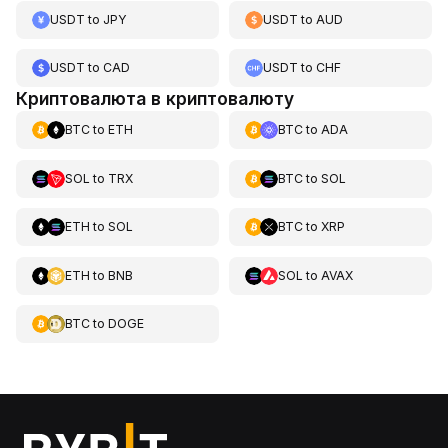
USDT
to
JPY
USDT
to
AUD
USDT
to
CAD
USDT
to
CHF
Криптовалюта в криптовалюту
BTC
to
ETH
BTC
to
ADA
SOL
to
TRX
BTC
to
SOL
ETH
to
SOL
BTC
to
XRP
ETH
to
BNB
SOL
to
AVAX
BTC
to
DOGE