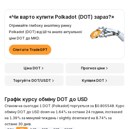
«Чи варто купити Polkadot (DOT) зараз?»
Отримайте глибоку аналітику ринку
Polkadot (DOT) від ШІ та аналіз актуальної
ціни DOT до MKD.
Спитати TradeGPT
Ціна DOT
Прогноз ціни
Торгуйте DOT/USDT
Купівля DOT
Графік курсу обміну DOT до USD
Станом на сьогодні 1 DOT (Polkadot) торгується за $0.805548. Курс
обміну DOT до USD down на 1.64% за останні 24 години, increased
на 1.39% за минулий тиждень і slightly downward на 8.74% за
останні 30 днів.