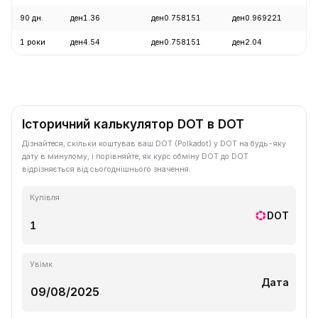
90 дн.
ден1.36
ден0.758151
ден0.969221
-
1 роки
ден4.54
ден0.758151
ден2.04
-
Історичний калькулятор DOT в DOT
Дізнайтеся, скільки коштував ваш DOT (Polkadot) у DOT на будь-яку
дату в минулому, і порівняйте, як курс обміну DOT до DOT
відрізняється від сьогоднішнього значення.
Купівля
DOT
Увімк.
Дата