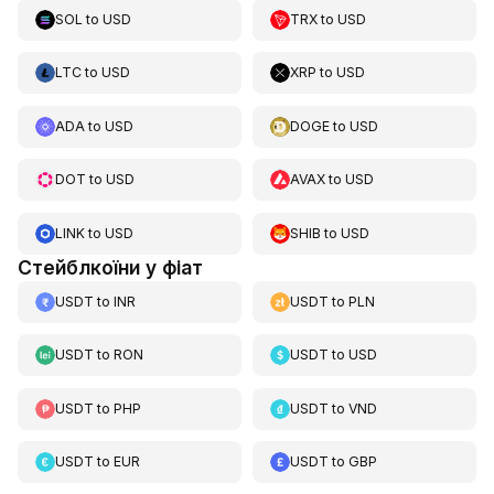
SOL
to
USD
TRX
to
USD
LTC
to
USD
XRP
to
USD
ADA
to
USD
DOGE
to
USD
DOT
to
USD
AVAX
to
USD
LINK
to
USD
SHIB
to
USD
Стейблкоїни у фіат
USDT
to
INR
USDT
to
PLN
USDT
to
RON
USDT
to
USD
USDT
to
PHP
USDT
to
VND
USDT
to
EUR
USDT
to
GBP