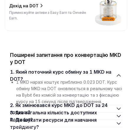
Дохід на DOT
Примножуйте активи з Easy Earn та Ончейн
Earn.
Поширені запитання про конвертацію MKD
у DOT
1. Який поточний курс обміну за 1 MKD на
DOT?
1 MKD наразі коштує приблизно 0.023 DOT. Курс
обміну MKD на DOT оновлюється в реальному часі
на Bybit без комісій за конвертацію та з фіксацією
курсу на 15 секунд після підтвердження.
2. Як змінювався курс MKD до DOT за 24
години?
3. Яка загальна кількість доступних
Polkadot?
4. Де шукати ресурси для навчання
трейдингу?