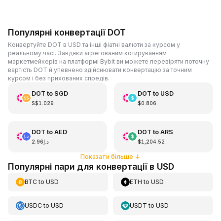
Популярні конвертації DOT
Конвертуйте DOT в USD та інші фіатні валюти за курсом у
реальному часі. Завдяки агрегованим котируванням
маркетмейкерів на платформі Bybit ви можете перевіряти поточну
вартість DOT й упевнено здійснювати конвертацію за точним
курсом і без прихованих спредів.
DOT
to
SGD
DOT
to
USD
S$1.029
$0.806
DOT
to
AED
DOT
to
ARS
د.إ2.96
$1,204.52
Показати більше
↓
Популярні пари для конвертації в USD
BTC
to
USD
ETH
to
USD
USDC
to
USD
USDT
to
USD