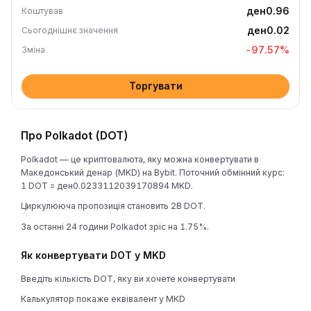
ден0.96
Коштував
ден0.02
Сьогоднішнє значення
-97.57
%
Зміна
Торгувати
Про Polkadot (DOT)
Polkadot — це криптовалюта, яку можна конвертувати в
Македонський денар (MKD) на Bybit. Поточний обмінний курс:
1 DOT = ден0.0233112039170894 MKD.
Циркулююча пропозиція становить 2B DOT.
За останні 24 години Polkadot зріс на 1.75%.
Як конвертувати DOT у MKD
Введіть кількість DOT, яку ви хочете конвертувати
Калькулятор покаже еквівалент у MKD