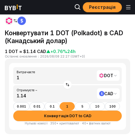
Реєстрація
Головна
DOT to CAD
Конвертувати 1 DOT (Polkadot) в CAD
(Канадський долар)
1 DOT ≈ $1.14 CAD
▲
+0.76%
24h
Останнє оновлення
：
2026/08/08 22:27
(
GMT+0
)
Витрачаєте
DOT
Отримуєте ~
CAD
0.001
0.01
0.1
1
5
10
100
Конвертація DOT to CAD
Нульові комісії · 350+ криптовалют · 40+ фіатних валют