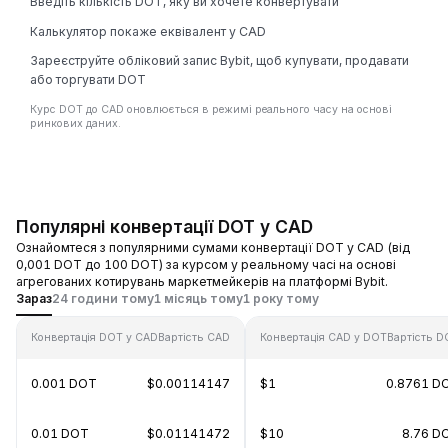
Введіть кількість DOT, яку ви хочете конвертувати
Калькулятор покаже еквівалент у CAD
Зареєструйте обліковий запис Bybit, щоб купувати, продавати
або торгувати DOT
Курс DOT до CAD оновлюється в режимі реального часу на основі
ринкових даних.
Популярні конвертації DOT у CAD
Ознайомтеся з популярними сумами конвертації DOT у CAD (від
0,001 DOT до 100 DOT) за курсом у реальному часі на основі
агрегованих котирувань маркетмейкерів на платформі Bybit.
Зараз
24 години тому
1 місяць тому
1 року тому
Конвертація DOT у CAD
Вартість CAD
Конвертація CAD у DOT
Вартість D
0.001 DOT
$0.00114147
$1
0.8761 D
0.01 DOT
$0.01141472
$10
8.76 D