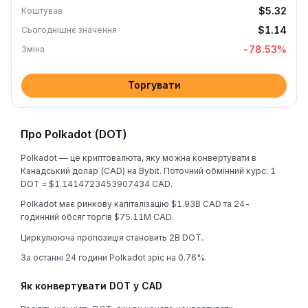
$5.32
Коштував
$1.14
Сьогоднішнє значення
-78.53
%
Зміна
Торгувати
Про Polkadot (DOT)
Polkadot — це криптовалюта, яку можна конвертувати в
Канадський долар (CAD) на Bybit. Поточний обмінний курс: 1
DOT = $1.1414723453907434 CAD.
Polkadot має ринкову капіталізацію $1.93B CAD та 24-
годинний обсяг торгів $75.11M CAD.
Циркулююча пропозиція становить 2B DOT.
За останні 24 години Polkadot зріс на 0.76%.
Як конвертувати DOT у CAD