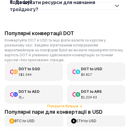
Polkadot?
4. Де шукати ресурси для навчання
трейдингу?
Популярні конвертації DOT
Конвертуйте DOT в USD та інші фіатні валюти за курсом у
реальному часі. Завдяки агрегованим котируванням
маркетмейкерів на платформі Bybit ви можете перевіряти поточну
вартість DOT й упевнено здійснювати конвертацію за точним
курсом і без прихованих спредів.
DOT
to
SGD
DOT
to
USD
S$1.044
$0.817
DOT
to
AED
DOT
to
ARS
د.إ3
$1,224.63
Показати більше
↓
Популярні пари для конвертації в USD
BTC
to
USD
ETH
to
USD