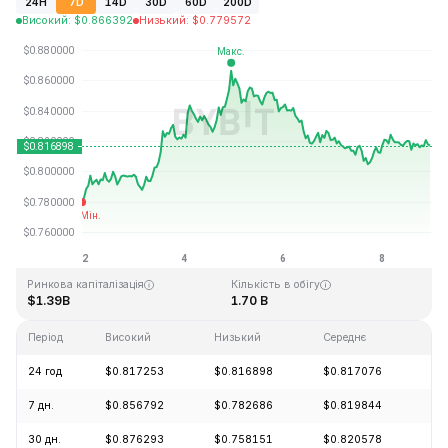
24H
7D
14D
30D
60D
200D
Високий
:
$
0.866392
Низький
:
$
0.779572
Останнє оновлення: 2026-08-08, 22:27 GMT+0
Історичний максимум
Історичний мінімум
$54.98
$0.746764
Ринкова капіталізація
Кількість в обігу
$1.39B
1.70 B
Період
Високий
Низький
Середнє
Зм
24 год
$0.817253
$0.816898
$0.817076
+0
7 дн.
$0.856792
$0.782686
$0.819844
+4
30 дн.
$0.876293
$0.758151
$0.820578
-1