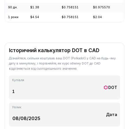
90 дн.
$1.38
$0.758151
$0.975570
-1
1 роки
$4.54
$0.758151
$2.04
-7
Історичний калькулятор DOT в CAD
Дізнайтеся, скільки коштував ваш DOT (Polkadot) у CAD на будь-яку
дату в минулому, і порівняйте, як курс обміну DOT до CAD
відрізняється від сьогоднішнього значення.
Купівля
DOT
Увімк.
Дата