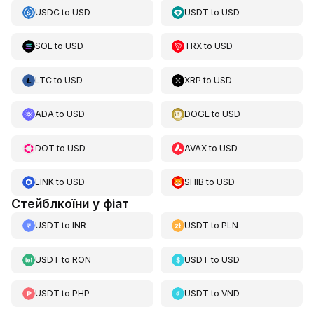
USDC
to
USD
USDT
to
USD
SOL
to
USD
TRX
to
USD
LTC
to
USD
XRP
to
USD
ADA
to
USD
DOGE
to
USD
DOT
to
USD
AVAX
to
USD
LINK
to
USD
SHIB
to
USD
Стейблкоїни у фіат
USDT
to
INR
USDT
to
PLN
USDT
to
RON
USDT
to
USD
USDT
to
PHP
USDT
to
VND