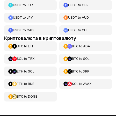
USDT
to
EUR
USDT
to
GBP
USDT
to
JPY
USDT
to
AUD
USDT
to
CAD
USDT
to
CHF
Криптовалюта в криптовалюту
BTC
to
ETH
BTC
to
ADA
SOL
to
TRX
BTC
to
SOL
ETH
to
SOL
BTC
to
XRP
ETH
to
BNB
SOL
to
AVAX
BTC
to
DOGE