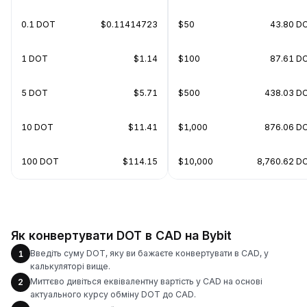
0.1 DOT
$0.11414723
$50
43.80 D
1 DOT
$1.14
$100
87.61 D
5 DOT
$5.71
$500
438.03 D
10 DOT
$11.41
$1,000
876.06 D
100 DOT
$114.15
$10,000
8,760.62 D
Як конвертувати DOT в CAD на Bybit
Введіть суму DOT, яку ви бажаєте конвертувати в CAD, у
1
калькуляторі вище.
Миттєво дивіться еквівалентну вартість у CAD на основі
2
актуального курсу обміну DOT до CAD.