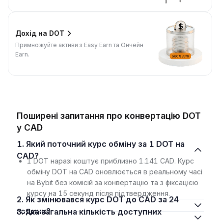
Дохід на DOT
Примножуйте активи з Easy Earn та Ончейн
Earn.
Поширені запитання про конвертацію DOT
у CAD
1. Який поточний курс обміну за 1 DOT на
CAD?
1 DOT наразі коштує приблизно 1.141 CAD. Курс
обміну DOT на CAD оновлюється в реальному часі
на Bybit без комісій за конвертацію та з фіксацією
курсу на 15 секунд після підтвердження.
2. Як змінювався курс DOT до CAD за 24
години?
3. Яка загальна кількість доступних