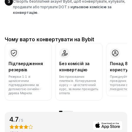
Створіть безплатний акаунт Bybit, щоб конвертувати, купувати,
3
продавати або торгувати DOT з
нульовою комісією за
конвертацію
.
Чому варто конвертувати на Bybit
Підтвердження
Без комісій за
Понад 86
резервів
конвертацію
користува
Резерви 1:1 зі
Без прихованих
Приєднуйтеся 
щомісячним
платежів. Котирування
провідних бір
підтвердженням за
курсу — це остаточний
торговим обс
допомогою ончейн-
курс, за яким проходить
ліквідністю.
дерева Меркла.
оплата.
4.7
/ 5