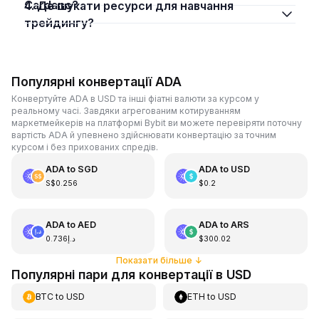
Cardano?
4. Де шукати ресурси для навчання
трейдингу?
Популярні конвертації ADA
Конвертуйте ADA в USD та інші фіатні валюти за курсом у
реальному часі. Завдяки агрегованим котируванням
маркетмейкерів на платформі Bybit ви можете перевіряти поточну
вартість ADA й упевнено здійснювати конвертацію за точним
курсом і без прихованих спредів.
ADA
to
SGD
ADA
to
USD
S$0.256
$0.2
ADA
to
AED
ADA
to
ARS
د.إ0.736
$300.02
Показати більше
↓
Популярні пари для конвертації в USD
BTC
to
USD
ETH
to
USD