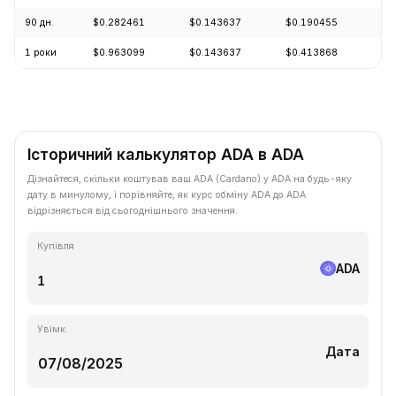
90 дн.
$0.282461
$0.143637
$0.190455
+1
1 роки
$0.963099
$0.143637
$0.413868
-7
Історичний калькулятор ADA в ADA
Дізнайтеся, скільки коштував ваш ADA (Cardano) у ADA на будь-яку
дату в минулому, і порівняйте, як курс обміну ADA до ADA
відрізняється від сьогоднішнього значення.
Купівля
ADA
Увімк.
Дата