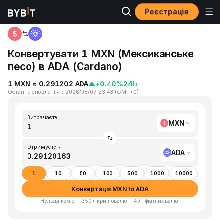
Реєстрація
Головна
MXN to ADA
Конвертувати 1 MXN (Мексиканське
песо) в ADA (Cardano)
1 MXN ≈ 0.291202 ADA
▲
+0.40%
24h
Останнє оновлення
：
2026/08/07 23:43
(
GMT+0
)
Витрачаєте
MXN
Отримуєте ~
ADA
1
10
50
100
500
1000
10000
Конвертація MXN to ADA
Нульові комісії · 350+ криптовалют · 40+ фіатних валют