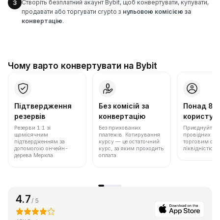
Створіть безплатний акаунт Bybit, щоб конвертувати, купувати,
3
продавати або торгувати crypto з
нульовою комісією за
конвертацію
.
Чому варто конвертувати на Bybit
Підтвердження
Без комісій за
Понад 86
резервів
конвертацію
користува
Резерви 1:1 зі
Без прихованих
Приєднуйтеся 
щомісячним
платежів. Котирування
провідних бір
підтвердженням за
курсу — це остаточний
торговим обс
допомогою ончейн-
курс, за яким проходить
ліквідністю.
дерева Меркла.
оплата.
4.7
/ 5