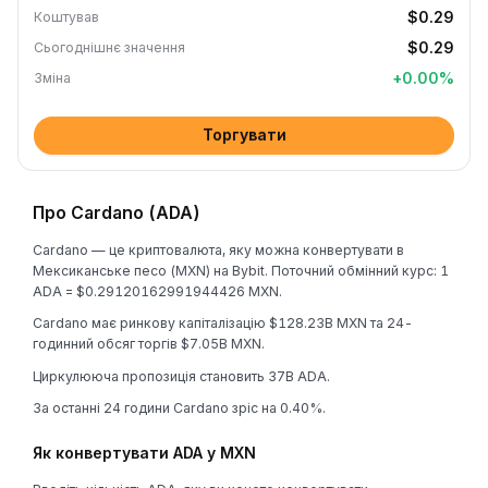
$0.29
Коштував
$0.29
Сьогоднішнє значення
+
0.00
%
Зміна
Торгувати
Про Cardano (ADA)
Cardano — це криптовалюта, яку можна конвертувати в
Мексиканське песо (MXN) на Bybit. Поточний обмінний курс: 1
ADA = $0.29120162991944426 MXN.
Cardano має ринкову капіталізацію $128.23B MXN та 24-
годинний обсяг торгів $7.05B MXN.
Циркулююча пропозиція становить 37B ADA.
За останні 24 години Cardano зріс на 0.40%.
Як конвертувати ADA у MXN