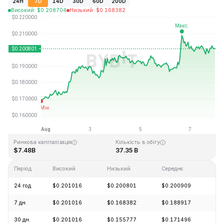
24H
7D
14D
30D
60D
200D
Високий
:
$
0.208704
Низький
:
$
0.168382
Останнє оновлення: 2026-08-07, 23:43 GMT+0
Історичний максимум
Історичний мінімум
$3.09
$0.019253
Ринкова капіталізація
Кількість в обігу
$7.48B
37.35 B
Період
Високий
Низький
Середнє
Зм
24 год
$0.201016
$0.200801
$0.200909
+0
7 дн.
$0.201016
$0.168382
$0.188917
+1
30 дн.
$0.201016
$0.155777
$0.171496
+2