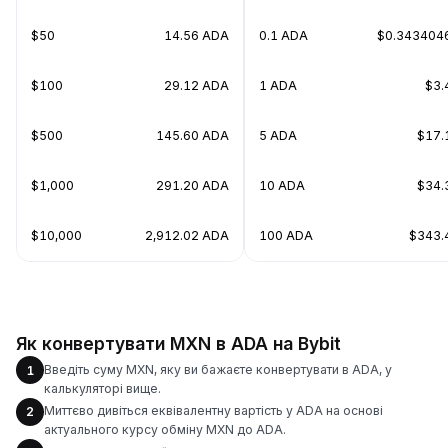
$50
14.56 ADA
0.1 ADA
$0.343404
$100
29.12 ADA
1 ADA
$3.
$500
145.60 ADA
5 ADA
$17.
$1,000
291.20 ADA
10 ADA
$34.
$10,000
2,912.02 ADA
100 ADA
$343.
Як конвертувати MXN в ADA на Bybit
Введіть суму MXN, яку ви бажаєте конвертувати в ADA, у
1
калькуляторі вище.
Миттєво дивіться еквівалентну вартість у ADA на основі
2
актуального курсу обміну MXN до ADA.