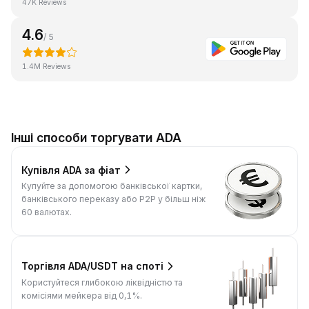
47K Reviews
4.6
/ 5
1.4M Reviews
Інші способи торгувати ADA
Купівля ADA за фіат
Купуйте за допомогою банківської картки,
банківського переказу або P2P у більш ніж
60 валютах.
Торгівля ADA/USDT на споті
Користуйтеся глибокою ліквідністю та
комісіями мейкера від 0,1%.