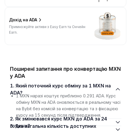
Дохід на ADA
Примножуйте активи з Easy Earn та Ончейн
Earn.
Поширені запитання про конвертацію MXN
у ADA
1. Який поточний курс обміну за 1 MXN на
ADA?
1 MXN наразі коштує приблизно 0.291 ADA. Курс
обміну MXN на ADA оновлюється в реальному часі
на Bybit без комісій за конвертацію та з фіксацією
курсу на 15 секунд після підтвердження.
2. Як змінювався курс MXN до ADA за 24
години?
3. Яка загальна кількість доступних