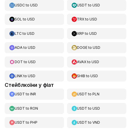
USDC
to
USD
USDT
to
USD
SOL
to
USD
TRX
to
USD
LTC
to
USD
XRP
to
USD
ADA
to
USD
DOGE
to
USD
DOT
to
USD
AVAX
to
USD
LINK
to
USD
SHIB
to
USD
Стейблкоїни у фіат
USDT
to
INR
USDT
to
PLN
USDT
to
RON
USDT
to
USD
USDT
to
PHP
USDT
to
VND