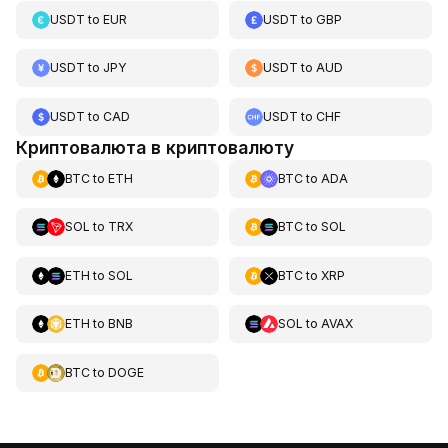
USDT
to
EUR
USDT
to
GBP
USDT
to
JPY
USDT
to
AUD
USDT
to
CAD
USDT
to
CHF
Криптовалюта в криптовалюту
BTC
to
ETH
BTC
to
ADA
SOL
to
TRX
BTC
to
SOL
ETH
to
SOL
BTC
to
XRP
ETH
to
BNB
SOL
to
AVAX
BTC
to
DOGE