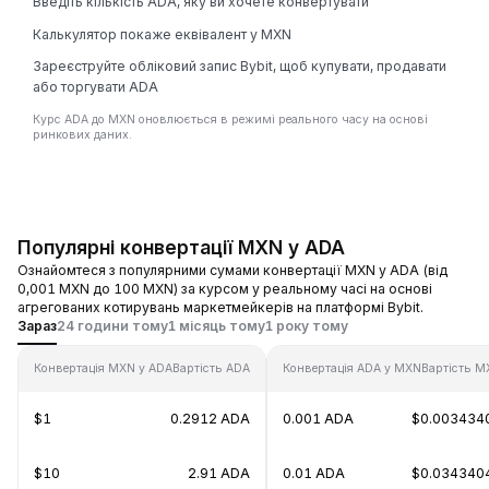
Введіть кількість ADA, яку ви хочете конвертувати
Калькулятор покаже еквівалент у MXN
Зареєструйте обліковий запис Bybit, щоб купувати, продавати
або торгувати ADA
Курс ADA до MXN оновлюється в режимі реального часу на основі
ринкових даних.
Популярні конвертації MXN у ADA
Ознайомтеся з популярними сумами конвертації MXN у ADA (від
0,001 MXN до 100 MXN) за курсом у реальному часі на основі
агрегованих котирувань маркетмейкерів на платформі Bybit.
Зараз
24 години тому
1 місяць тому
1 року тому
Конвертація MXN у ADA
Вартість ADA
Конвертація ADA у MXN
Вартість M
$1
0.2912 ADA
0.001 ADA
$0.003434
$10
2.91 ADA
0.01 ADA
$0.034340