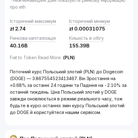
*Нижченаведені дані показують ринкову інформацію
про eth
Історичний максимум
Історичний мінімум
zł
2.74
zł
0.00031075
Ринкова капіталізація
Кількість в обігу
40.16B
155.39B
Fiat to Token Read More
:
(PLN)
Поточний курс Польський злотий (PLN) до Dogecoin
(DOGE) — 3.867554523413467. Він Зростання на
+0.68% за останні 24 години та Падіння на -2.10% за
останній тиждень. Ціна Польський злотий у DOGE
завжди оновлюється в режимі реального часу, тож
будьте в курсі останніх змін курсу Польський злотий
до DOGE й користуйтеся нашим сервісом.