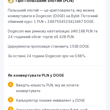
Про Польський злотий (PLN)
Польський злотий — це криптовалюта, яку можна
конвертувати в Dogecoin (DOGE) на Bybit. Поточний
обмінний курс: 1 PLN = 3.867554523413467 DOGE.
Dogecoin має ринкову капіталізацію zł40.16B PLN та
24-годинний обсяг торгів zł1.42B PLN.
Циркулююча пропозиція становить 155B DOGE.
За останні 24 години Dogecoin зріс на 0.68%.
Як конвертувати PLN у DOGE
1
Введіть кількість PLN, яку ви хочете
конвертувати
2
Калькулятор покаже еквівалент у DOGE
3
Зареєструйте обліковий запис Bybit, щоб