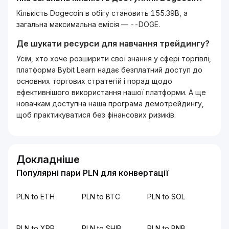
Кількість Dogecoin в обігу становить 155.39B, а
загальна максимальна емісія — --DOGE.
Де шукати ресурси для навчання трейдингу?
Усім, хто хоче розширити свої знання у сфері торгівлі,
платформа Bybit Learn надає безплатний доступ до
основних торгових стратегій і порад щодо
ефективнішого використання нашої платформи. А ще
новачкам доступна наша програма демотрейдингу,
щоб практикуватися без фінансових ризиків.
Докладніше
Популярні пари PLN для конвертації
PLN to ETH
PLN to BTC
PLN to SOL
PLN to XRP
PLN to SHIB
PLN to BNB