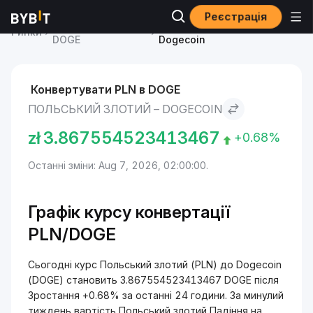
Реєстрація
Ціна Dogecoin
Польський злотий to
Ринки
DOGE
Dogecoin
Конвертувати PLN в DOGE
ПОЛЬСЬКИЙ ЗЛОТИЙ – DOGECOIN
zł
3.867554523413467
+0.68%
Останні зміни: Aug 7, 2026, 02:00:00.
Графік курсу конвертації
PLN/DOGE
Сьогодні курс Польський злотий (PLN) до Dogecoin
(DOGE) становить 3.867554523413467 DOGE після
Зростання +0.68% за останні 24 години. За минулий
тиждень вартість Польський злотий Падіння на