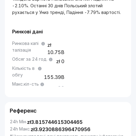
-2.10%. Останні 30 днів Польський злотий
рухається у Униз тренді, Падіння -7.79% вартості.
Ринкові дані
Ринкова капі
талізація
10.75B
Обсяг за 24 год.
0
Кількість в
обігу
155.39B
Макс.кіл-сть
--
Референс
24h Мін.
zł
3.815744615304465
24h Макс.
zł
3.9230886396470956