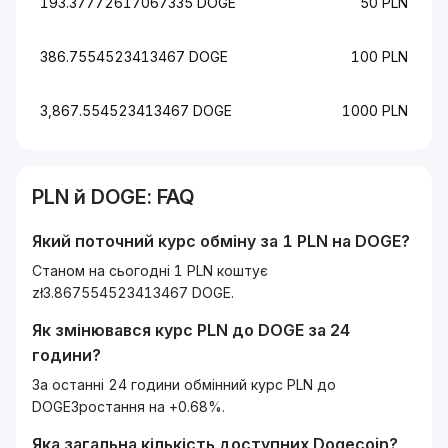
193.37772617067335 DOGE
50 PLN
386.7554523413467 DOGE
100 PLN
3,867.554523413467 DOGE
1000 PLN
PLN
й
DOGE
: FAQ
Який поточний курс обміну за 1
PLN
на
DOGE
?
Станом на сьогодні 1 PLN коштує
zł3.867554523413467 DOGE.
Як змінювався курс
PLN
до
DOGE
за 24
години?
За останні 24 години обмінний курс PLN до
DOGEЗростання на +0.68%.
Яка загальна кількість доступних
Dogecoin
?