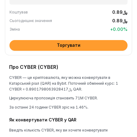
﷼0.89
Коштував
﷼0.89
Сьогоднішнє значення
+
0.00
%
Зміна
Торгувати
Про CYBER (CYBER)
CYBER — це криптовалюта, яку можна конвертувати в
Катарський ріал (QAR) на Bybit. Поточний обмінний курс: 1
CYBER = ﷼0.8901798063928417 QAR.
Циркулююча пропозиція становить 71M CYBER.
За останні 24 години CYBER зріс на 1.46%.
Як конвертувати CYBER у QAR
Введіть кількість CYBER, яку ви хочете конвертувати