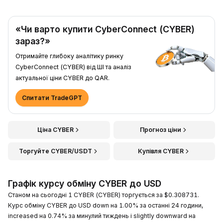
«Чи варто купити CyberConnect (CYBER)
зараз?»
Отримайте глибоку аналітику ринку
CyberConnect (CYBER) від ШІ та аналіз
актуальної ціни CYBER до QAR.
Спитати TradeGPT
Ціна CYBER
Прогноз ціни
Торгуйте CYBER/USDT
Купівля CYBER
Графік курсу обміну CYBER до USD
Станом на сьогодні 1 CYBER (CYBER) торгується за $0.308731.
Курс обміну CYBER до USD down на 1.00% за останні 24 години,
increased на 0.74% за минулий тиждень і slightly downward на