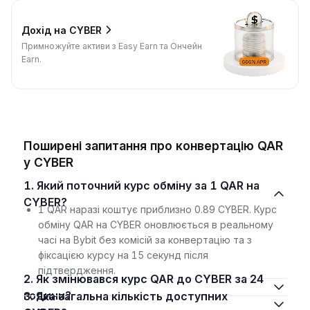
Дохід на CYBER
Примножуйте активи з Easy Earn та Ончейн
Earn.
Поширені запитання про конвертацію QAR
у CYBER
1. Який поточний курс обміну за 1 QAR на
CYBER?
1 QAR наразі коштує приблизно 0.89 CYBER. Курс
обміну QAR на CYBER оновлюється в реальному
часі на Bybit без комісій за конвертацію та з
фіксацією курсу на 15 секунд після
підтвердження.
2. Як змінювався курс QAR до CYBER за 24
години?
3. Яка загальна кількість доступних