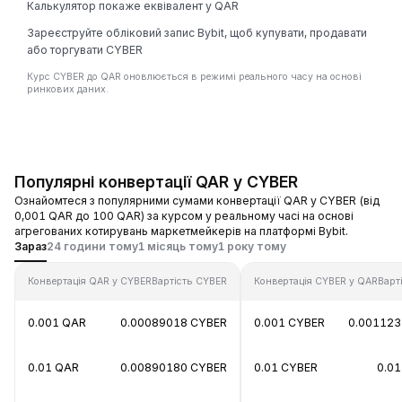
Калькулятор покаже еквівалент у QAR
Зареєструйте обліковий запис Bybit, щоб купувати, продавати
або торгувати CYBER
Курс CYBER до QAR оновлюється в режимі реального часу на основі
ринкових даних.
Популярні конвертації QAR у CYBER
Ознайомтеся з популярними сумами конвертації QAR у CYBER (від
0,001 QAR до 100 QAR) за курсом у реальному часі на основі
агрегованих котирувань маркетмейкерів на платформі Bybit.
Зараз
24 години тому
1 місяць тому
1 року тому
Конвертація QAR у CYBER
Вартість CYBER
Конвертація CYBER у QAR
Варт
0.001 QAR
0.00089018 CYBER
0.001 CYBER
0.001123
0.01 QAR
0.00890180 CYBER
0.01 CYBER
0.0