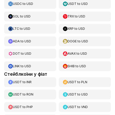
USDC
to
USD
USDT
to
USD
SOL
to
USD
TRX
to
USD
LTC
to
USD
XRP
to
USD
ADA
to
USD
DOGE
to
USD
DOT
to
USD
AVAX
to
USD
LINK
to
USD
SHIB
to
USD
Стейблкоїни у фіат
USDT
to
INR
USDT
to
PLN
USDT
to
RON
USDT
to
USD
USDT
to
PHP
USDT
to
VND