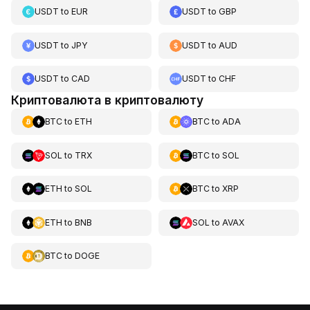
USDT
to
EUR
USDT
to
GBP
USDT
to
JPY
USDT
to
AUD
USDT
to
CAD
USDT
to
CHF
Криптовалюта в криптовалюту
BTC
to
ETH
BTC
to
ADA
SOL
to
TRX
BTC
to
SOL
ETH
to
SOL
BTC
to
XRP
ETH
to
BNB
SOL
to
AVAX
BTC
to
DOGE