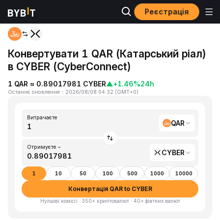
Реєстрація
Головна
QAR to CYBER
Конвертувати 1 QAR (Катарський ріал)
в CYBER (CyberConnect)
1 QAR ≈ 0.89017981 CYBER
▲
+1.46%
24h
Останнє оновлення
：
2026/08/08 04:32
(
GMT+0
)
Витрачаєте
QAR
Отримуєте ~
CYBER
1
10
50
100
500
1000
10000
Конвертація QAR to CYBER
Нульові комісії · 350+ криптовалют · 40+ фіатних валют