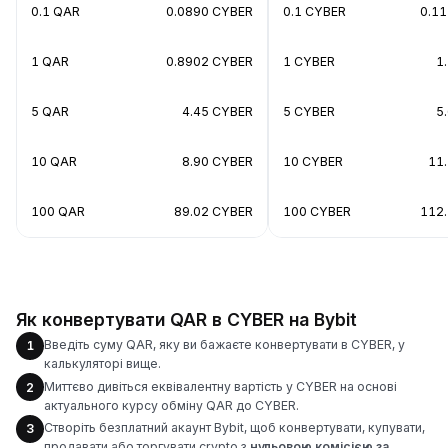
0.1 QAR
0.0890 CYBER
0.1 CYBER
0.1
1 QAR
0.8902 CYBER
1 CYBER
1
5 QAR
4.45 CYBER
5 CYBER
5
10 QAR
8.90 CYBER
10 CYBER
11
100 QAR
89.02 CYBER
100 CYBER
112
Як конвертувати QAR в CYBER на Bybit
Введіть суму QAR, яку ви бажаєте конвертувати в CYBER, у
1
калькуляторі вище.
Миттєво дивіться еквівалентну вартість у CYBER на основі
2
актуального курсу обміну QAR до CYBER.
Створіть безплатний акаунт Bybit, щоб конвертувати, купувати,
3
продавати або торгувати crypto з
нульовою комісією за