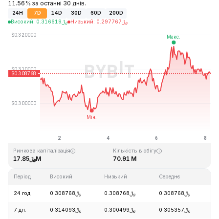
11.56% за останні 30 днів.
24H
7D
14D
30D
60D
200D
Високий
:
0.316619
﷼
Низький
:
0.297767
﷼
Останнє оновлення: 2026-08-08, 04:32 GMT+0
Історичний максимум
Історичний мінімум
﷼0.291944
﷼15.79
Ринкова капіталізація
Кількість в обігу
﷼17.85M
70.91 M
Період
Високий
Низький
Середнє
З
24 год
﷼0.308768
﷼0.308768
﷼0.308768
-
7 дн.
﷼0.314093
﷼0.300499
﷼0.305357
+