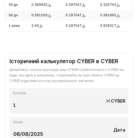
30 дн.
﷼0.369625
﷼0.297547
﷼0.325703
-
90 дн.
﷼0.581509
﷼0.297547
﷼0.381895
-
1 роки
﷼2.93
﷼0.297547
﷼0.929317
-
Історичний калькулятор CYBER в CYBER
Дізнайтеся, скільки коштував ваш CYBER (CyberConnect) у CYBER на
будь-яку дату в минулому, і порівняйте, як курс обміну CYBER до
CYBER відрізняється від сьогоднішнього значення.
Купівля
CYBER
Увімк.
Дата