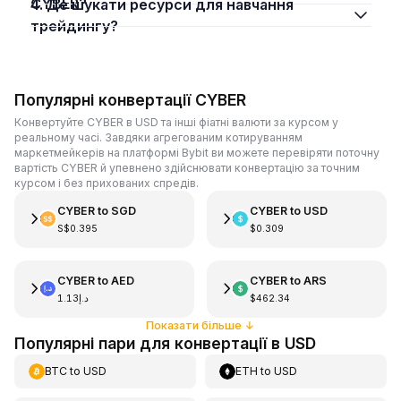
CYBER?
4. Де шукати ресурси для навчання
трейдингу?
Популярні конвертації CYBER
Конвертуйте CYBER в USD та інші фіатні валюти за курсом у
реальному часі. Завдяки агрегованим котируванням
маркетмейкерів на платформі Bybit ви можете перевіряти поточну
вартість CYBER й упевнено здійснювати конвертацію за точним
курсом і без прихованих спредів.
CYBER
to
SGD
CYBER
to
USD
S$0.395
$0.309
CYBER
to
AED
CYBER
to
ARS
د.إ1.13
$462.34
Показати більше
↓
Популярні пари для конвертації в USD
BTC
to
USD
ETH
to
USD