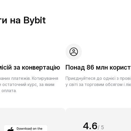
и на Bybit
ісій за конвертацію
Понад 86 млн корист
ваних платежів. Котирування
Приєднуйтеся до однієї з пров
 остаточний курс, за яким
у світі за торговим обсягом і лі
 оплата.
4.6
/ 5