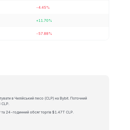
-4.45%
+11.70%
-57.88%
вати в Чилійський песо (CLP) на Bybit. Поточний
 CLP.
 та 24-годинний обсяг торгів $1.47T CLP.