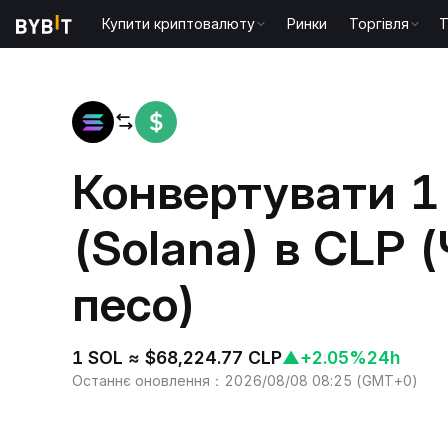
Купити криптовалюту
Ринки
Торгівля
T
Головна
SOL to CLP
Конвертувати 1
(Solana) в CLP 
песо)
1 SOL ≈ $68,224.77 CLP
▲
+2.05%
24h
Останнє оновлення
：
2026/08/08 08:25
(
GMT+0
)