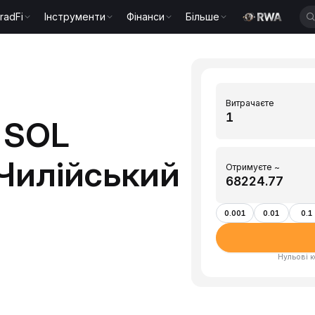
radFi
Інструменти
Фінанси
Більше
Витрачаєте
 SOL
(Чилійський
Отримуєте ~
0.001
0.01
0.1
Нульові к