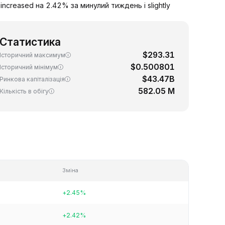
ncreased на 2.42% за минулий тиждень і slightly
Статистика
$293.31
Історичний максимум
$0.500801
Історичний мінімум
$43.47B
Ринкова капіталізація
582.05 M
Кількість в обігу
Зміна
+2.45%
+2.42%