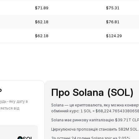
$71.89
$75.31
$62.18
$76.81
$62.18
$124.29
Про Solana (SOL)
P
будь-яку дату в
Solana — це криптовалюта, яку можна конверту
яється від
обмінний курс: 1 SOL = $68,224.76543380658
Solana має ринкову капіталізацію $39.71T CLP
Циркулююча пропозиція становить 582M SOL.
SOL
За останні 24 години Solana зріс на 2.05%.