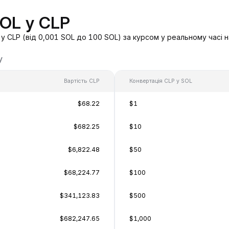
SOL у CLP
 CLP (від 0,001 SOL до 100 SOL) за курсом у реальному часі 
у
Вартість CLP
Конвертація CLP у SOL
$68.22
$1
$682.25
$10
$6,822.48
$50
$68,224.77
$100
$341,123.83
$500
$682,247.65
$1,000