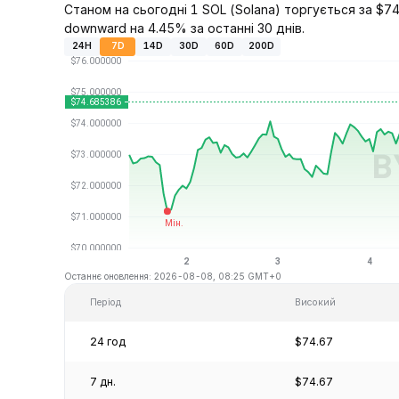
Станом на сьогодні 1 SOL (Solana) торгується за $74.
downward на 4.45% за останні 30 днів.
24H
7D
14D
30D
60D
200D
Останнє оновлення: 2026-08-08, 08:25 GMT+0
Період
Високий
24 год
$74.67
7 дн.
$74.67