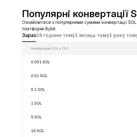
Популярні конвертації 
Ознайомтеся з популярними сумами конвертації SOL у
платформі Bybit.
Зараз
24 години тому
1 місяць тому
1 року том
Конвертація SOL у CLP
0.001 SOL
0.01 SOL
0.1 SOL
1 SOL
5 SOL
10 SOL