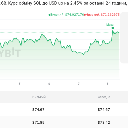
68. Курс обміну SOL до USD up на 2.45% за останні 24 години, i
Високий
:
$
74.927176
Низький
:
$
71.162975
Низький
Середнє
$74.67
$74.67
$71.89
$73.42