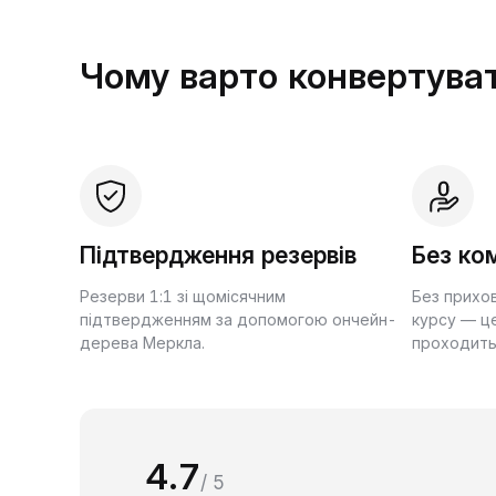
Чому варто конвертуват
Підтвердження резервів
Без ком
Резерви 1:1 зі щомісячним
Без прихо
підтвердженням за допомогою ончейн-
курсу — це
дерева Меркла.
проходить
4.7
/ 5