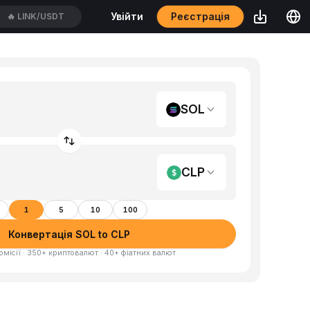
Реєстрація
Увійти
🔥
LINK/USDT
SOL
CLP
1
5
10
100
Конвертація SOL to CLP
омісії · 350+ криптовалют · 40+ фіатних валют