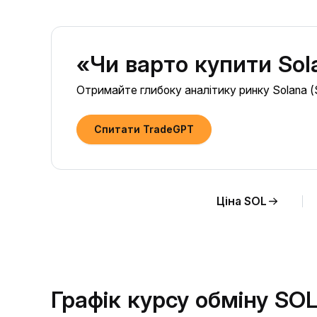
«Чи варто купити Sol
Отримайте глибоку аналітику ринку Solana (S
Спитати TradeGPT
Ціна SOL
Графік курсу обміну SO