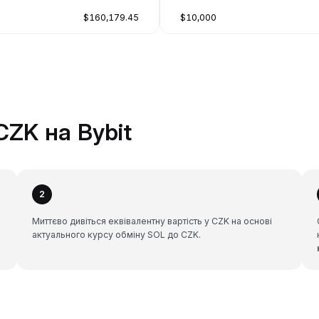
$160,179.45
$10,000
CZK на Bybit
2
Миттєво дивіться еквівалентну вартість у CZK на основі
актуального курсу обміну SOL до CZK.