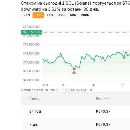
Станом на сьогодні 1 SOL (Solana) торгується за $76.
downward на 3.51% за останні 30 днів.
24H
7D
14D
30D
60D
200D
Останнє оновлення: 2026-08-09, 06:55 GMT+0
Період
Високий
24 год
Kč76.37
7 дн.
Kč76.37