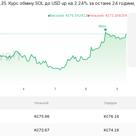
35. Курс обміну SOL до USD up на 2.24% за останні 24 години, i
Високий
:
Kč
76.542412
Низький
:
Kč
72.268204
Низький
Середнє
Kč75.96
Kč76.16
Kč72.67
Kč74.16