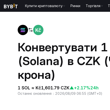
Купити криптовалюту
Ринки
Торгівля
T
Головна
SOL to CZK
Конвертувати 1
(Solana) в CZK 
крона)
1 SOL ≈ Kč1,601.79 CZK
▲
+2.17%
24h
Останнє оновлення
：
2026/08/09 06:55
(
GMT+0
)