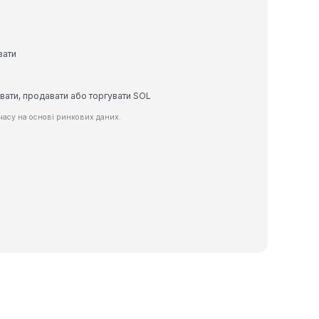
вати
вати, продавати або торгувати SOL
асу на основі ринкових даних.