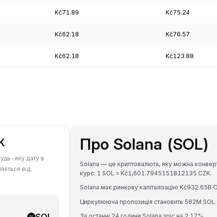
Kč71.89
Kč75.24
Kč62.18
Kč76.57
Kč62.18
Kč123.88
Про Solana (SOL)
K
будь-яку дату в
Solana — це криптовалюта, яку можна конверт
няється від
курс: 1 SOL = Kč1,601.7945151812135 CZK.
Solana має ринкову капіталізацію Kč932.65B 
Циркулююча пропозиція становить 582M SOL.
SOL
За останні 24 години Solana зріс на 2.17%.