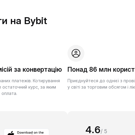
и на Bybit
ісій за конвертацію
Понад 86 млн корист
ваних платежів. Котирування
Приєднуйтеся до однієї з пров
 остаточний курс, за яким
у світі за торговим обсягом і лі
 оплата.
4.6
/ 5