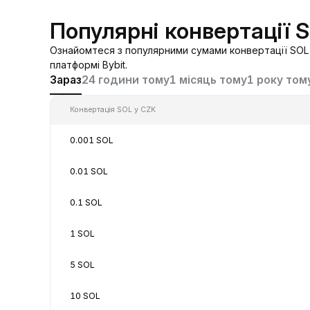
Популярні конвертації 
Ознайомтеся з популярними сумами конвертації SOL 
платформі Bybit.
Зараз
24 години тому
1 місяць тому
1 року том
Конвертація SOL у CZK
0.001 SOL
0.01 SOL
0.1 SOL
1 SOL
5 SOL
10 SOL