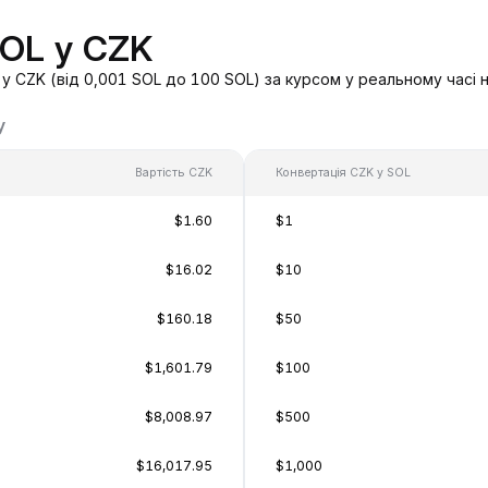
SOL у CZK
у CZK (від 0,001 SOL до 100 SOL) за курсом у реальному часі 
у
Вартість CZK
Конвертація CZK у SOL
$1.60
$1
$16.02
$10
$160.18
$50
$1,601.79
$100
$8,008.97
$500
$16,017.95
$1,000