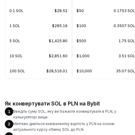
0.1 SOL
$28.52
$50
0.1753 SOL
1 SOL
$285.16
$100
0.3507 SOL
5 SOL
$1,425.80
$500
1.75 SOL
10 SOL
$2,851.60
$1,000
3.51 SOL
100 SOL
$28,516.01
$10,000
35.07 SOL
Як конвертувати SOL в PLN на Bybit
Введіть суму SOL, яку ви бажаєте конвертувати в PLN, у
1
калькуляторі вище.
Миттєво дивіться еквівалентну вартість у PLN на основі
2
актуального курсу обміну SOL до PLN.