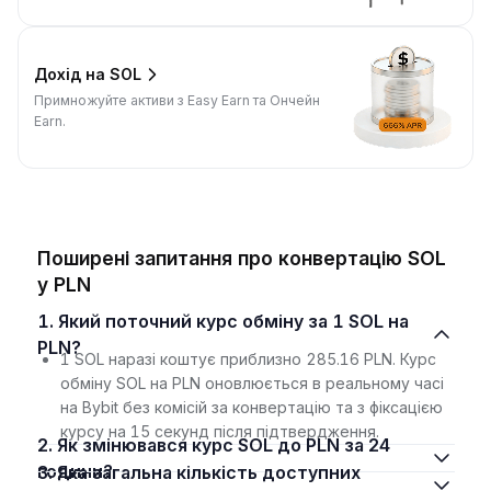
Дохід на SOL
Примножуйте активи з Easy Earn та Ончейн
Earn.
Поширені запитання про конвертацію SOL
у PLN
1. Який поточний курс обміну за 1 SOL на
PLN?
1 SOL наразі коштує приблизно 285.16 PLN. Курс
обміну SOL на PLN оновлюється в реальному часі
на Bybit без комісій за конвертацію та з фіксацією
курсу на 15 секунд після підтвердження.
2. Як змінювався курс SOL до PLN за 24
години?
3. Яка загальна кількість доступних