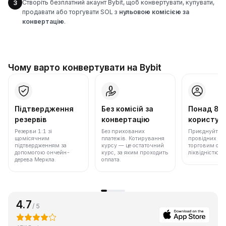
Створіть безплатний акаунт Bybit, щоб конвертувати, купувати,
3
продавати або торгувати SOL з
нульовою комісією за
конвертацію
.
Чому варто конвертувати на Bybit
Підтвердження
Без комісій за
Понад 86
резервів
конвертацію
користува
Резерви 1:1 зі
Без прихованих
Приєднуйтеся 
щомісячним
платежів. Котирування
провідних бір
підтвердженням за
курсу — це остаточний
торговим обс
допомогою ончейн-
курс, за яким проходить
ліквідністю.
дерева Меркла.
оплата.
4.7
/ 5