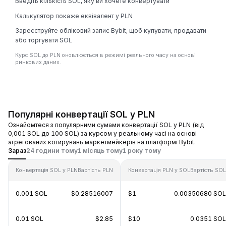
Введіть кількість SOL, яку ви хочете конвертувати
Калькулятор покаже еквівалент у PLN
Зареєструйте обліковий запис Bybit, щоб купувати, продавати
або торгувати SOL
Курс SOL до PLN оновлюється в режимі реального часу на основі
ринкових даних.
Популярні конвертації SOL у PLN
Ознайомтеся з популярними сумами конвертації SOL у PLN (від
0,001 SOL до 100 SOL) за курсом у реальному часі на основі
агрегованих котирувань маркетмейкерів на платформі Bybit.
Зараз
24 години тому
1 місяць тому
1 року тому
Конвертація SOL у PLN
Вартість PLN
Конвертація PLN у SOL
Вартість SOL
0.001 SOL
$0.28516007
$1
0.00350680 SOL
0.01 SOL
$2.85
$10
0.0351 SOL