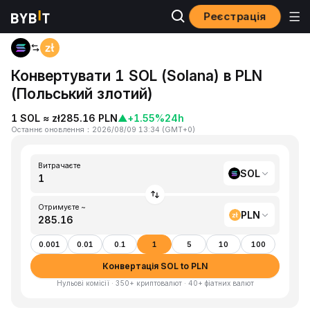
Реєстрація
Головна
SOL to PLN
Конвертувати 1 SOL (Solana) в PLN
(Польський злотий)
1 SOL ≈ zł285.16 PLN
▲
+1.55%
24h
Останнє оновлення
：
2026/08/09 13:34
(
GMT+0
)
Витрачаєте
SOL
Отримуєте ~
PLN
0.001
0.01
0.1
1
5
10
100
Конвертація SOL to PLN
Нульові комісії · 350+ криптовалют · 40+ фіатних валют