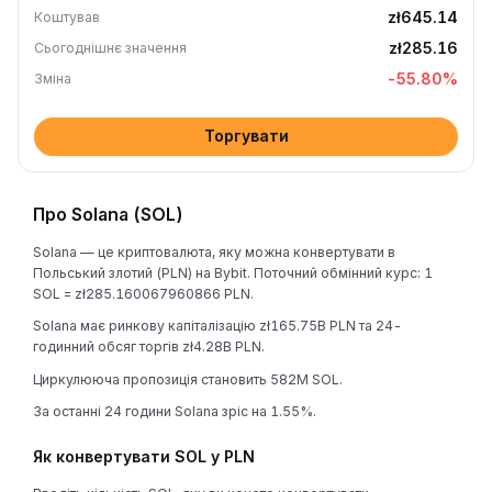
zł645.14
Коштував
zł285.16
Сьогоднішнє значення
-55.80
%
Зміна
Торгувати
Про Solana (SOL)
Solana — це криптовалюта, яку можна конвертувати в
Польський злотий (PLN) на Bybit. Поточний обмінний курс: 1
SOL = zł285.160067960866 PLN.
Solana має ринкову капіталізацію zł165.75B PLN та 24-
годинний обсяг торгів zł4.28B PLN.
Циркулююча пропозиція становить 582M SOL.
За останні 24 години Solana зріс на 1.55%.
Як конвертувати SOL у PLN