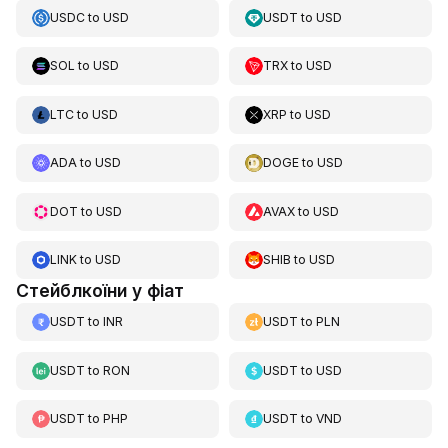
USDC
to
USD
USDT
to
USD
SOL
to
USD
TRX
to
USD
LTC
to
USD
XRP
to
USD
ADA
to
USD
DOGE
to
USD
DOT
to
USD
AVAX
to
USD
LINK
to
USD
SHIB
to
USD
Стейблкоїни у фіат
USDT
to
INR
USDT
to
PLN
USDT
to
RON
USDT
to
USD
USDT
to
PHP
USDT
to
VND