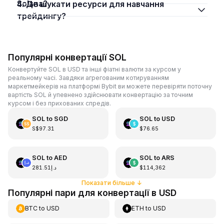
Solana?
4. Де шукати ресурси для навчання
трейдингу?
Популярні конвертації SOL
Конвертуйте SOL в USD та інші фіатні валюти за курсом у
реальному часі. Завдяки агрегованим котируванням
маркетмейкерів на платформі Bybit ви можете перевіряти поточну
вартість SOL й упевнено здійснювати конвертацію за точним
курсом і без прихованих спредів.
SOL
to
SGD
SOL
to
USD
S$97.31
$76.65
SOL
to
AED
SOL
to
ARS
د.إ281.51
$114,362
Показати більше
↓
Популярні пари для конвертації в USD
BTC
to
USD
ETH
to
USD