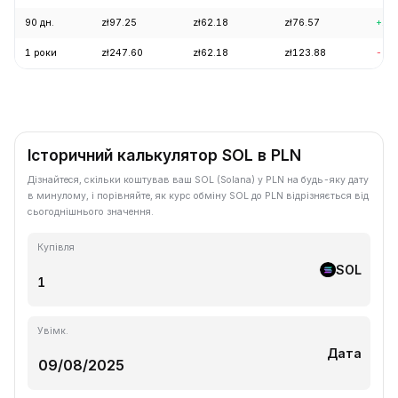
90 дн.
zł97.25
zł62.18
zł76.57
+19
1 роки
zł247.60
zł62.18
zł123.88
-57
Історичний калькулятор SOL в PLN
Дізнайтеся, скільки коштував ваш SOL (Solana) у PLN на будь-яку дату
в минулому, і порівняйте, як курс обміну SOL до PLN відрізняється від
сьогоднішнього значення.
Купівля
SOL
Увімк.
Дата