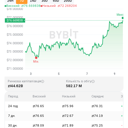
24H
7D
14D
30D
60D
200D
Високий
:
zł
76.669838
Низький
:
zł
72.268204
Останнє оновлення: 2026-08-09, 13:34 GMT+0
Історичний максимум
Історичний мінімум
zł293.31
zł0.500801
Ринкова капіталізація
Кількість в обігу
zł44.62B
582.17 M
Період
Високий
Низький
Середнє
Змі
24 год
zł76.65
zł75.96
zł76.31
+1.
7 дн.
zł76.65
zł72.67
zł74.19
+5.
30 дн.
zł78.09
zł71.89
zł75.25
-2.