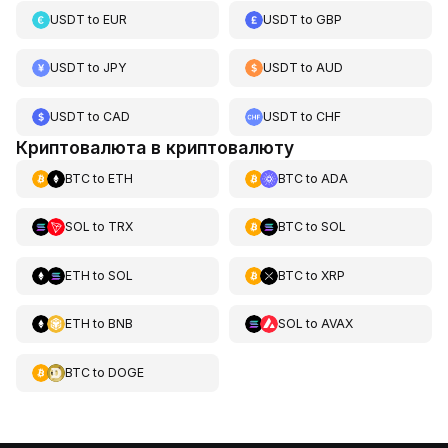
USDT
to
EUR
USDT
to
GBP
USDT
to
JPY
USDT
to
AUD
USDT
to
CAD
USDT
to
CHF
Криптовалюта в криптовалюту
BTC
to
ETH
BTC
to
ADA
SOL
to
TRX
BTC
to
SOL
ETH
to
SOL
BTC
to
XRP
ETH
to
BNB
SOL
to
AVAX
BTC
to
DOGE