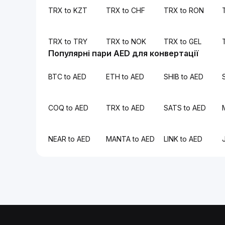
TRX to KZT
TRX to CHF
TRX to RON
TRX to TRY
TRX to NOK
TRX to GEL
Популярні пари AED для конвертації
BTC to AED
ETH to AED
SHIB to AED
COQ to AED
TRX to AED
SATS to AED
NEAR to AED
MANTA to AED
LINK to AED