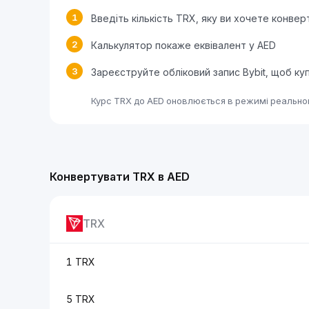
1
Введіть кількість TRX, яку ви хочете конвер
2
Калькулятор покаже еквівалент у AED
3
Зареєструйте обліковий запис Bybit, щоб к
Курс TRX до AED оновлюється в режимі реальног
Конвертувати TRX в AED
TRX
1 TRX
5 TRX