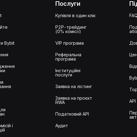
Послуги
Пі
t
Купівля в один клік
FA
айте
P2P-трейдинг
Под
(0% комісії)
або
и Bybit
VIP програма
Дов
ення
Реферальна
Цен
програма
дження
Від
ики
Інституційні
послуги
Byb
ля
вання
Заявка на лістинг
Тор
Заявка на проєкт
API
RWA
для
Пер
ан
Податковий API
авт
місій і
Аудит
цій