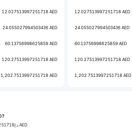
12.027513997251718 AED
12.027513997251718 AED
24.055027994503436 AED
24.055027994503436 AED
60.13756998625859 AED
60.13756998625859 AED
120.27513997251718 AED
120.27513997251718 AED
1,202.7513997251718 AED
1,202.7513997251718 AED
D
?
Станом на сьогодні 1 TRX коштує د.إ1.2027513997251718 AED.