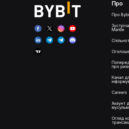
Про
Про Bybi
Зустріч
Mantle
Спільнот
Оголош
Попере
про риз
Канал д
інформу
Careers
Акаунт 
мусульм
Огляд ко
трансак