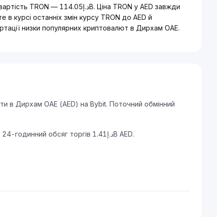
B. Ціна TRON у AED завжди
 в курсі останніх змін курсу TRON до AED й
ртації низки популярних криптовалют в Дирхам ОАЕ.
и в Дирхам ОАЕ (AED) на Bybit. Поточний обмінний
TRON має ринкову капіталізацію د.إ114.05B AED та 24-годинний обсяг торгів د.إ1.41B AED.