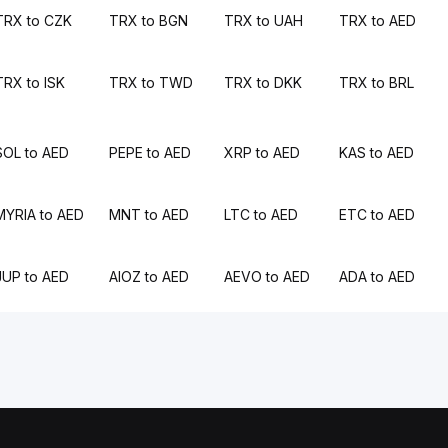
TRX to CZK
TRX to BGN
TRX to UAH
TRX to AED
TRX to ISK
TRX to TWD
TRX to DKK
TRX to BRL
SOL to AED
PEPE to AED
XRP to AED
KAS to AED
MYRIA to AED
MNT to AED
LTC to AED
ETC to AED
JUP to AED
AIOZ to AED
AEVO to AED
ADA to AED