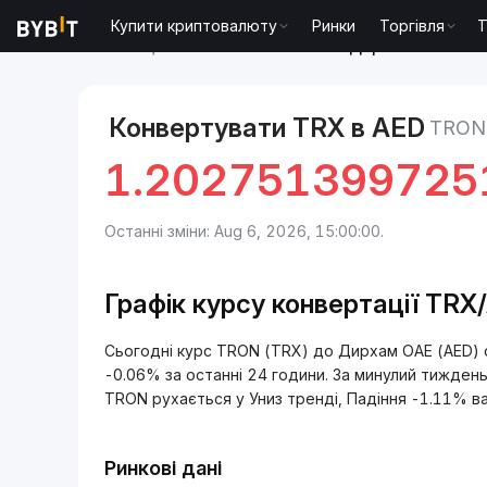
Купити криптовалюту
Ринки
Торгівля
T
Ринки
Ціна TRON TRX
TRON to Дирхам ОАЕ
Конвертувати TRX в AED
TRON
1.202751399725
Останні зміни: Aug 6, 2026, 15:00:00.
Графік курсу конвертації TRX
Сьогодні курс TRON (TRX) до Дирхам ОАЕ (AED) становить د.إ1.2027513997251718 
-0.06% за останні 24 години. За минулий тиждень
TRON рухається у Униз тренді, Падіння -1.11% ва
Ринкові дані