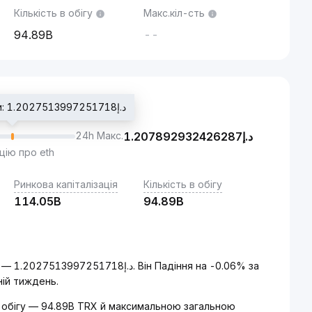
Кількість в обігу
Макс.кіл-сть
94.89B
--
Ціна останньої угоди: د.إ1.2027513997251718
24h Макс.
1.207892932426287
د.إ
цію про eth
Ринкова капіталізація
Кількість в обігу
114.05B
94.89B
06% за
ній тиждень.