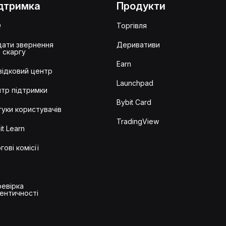
дтримка
Продукти
Q
Торгівля
ати звернення
Деривативи
 скаргу
Earn
ідковий центр
Launchpad
тр підтримки
Bybit Card
гуки користувачів
TradingView
it Learn
гові комісії
евірка
ентичності