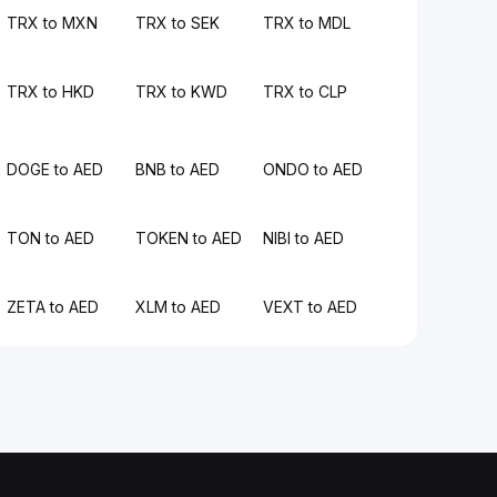
TRX to MXN
TRX to SEK
TRX to MDL
TRX to HKD
TRX to KWD
TRX to CLP
DOGE to AED
BNB to AED
ONDO to AED
TON to AED
TOKEN to AED
NIBI to AED
ZETA to AED
XLM to AED
VEXT to AED