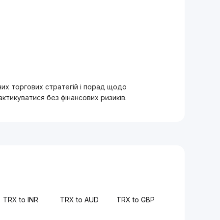
вних торгових стратегій і порад щодо
тикуватися без фінансових ризиків.
TRX to INR
TRX to AUD
TRX to GBP