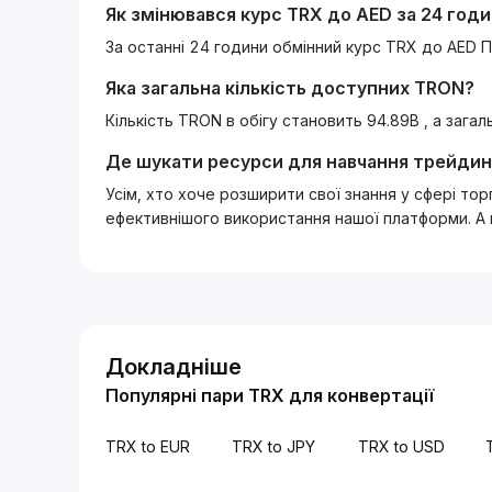
Як змінювався курс
TRX
до
AED
за 24 год
За останні 24 години обмінний курс TRX до AED П
Яка загальна кількість доступних
TRON
?
Кількість TRON в обігу становить 94.89B , а зага
Де шукати ресурси для навчання трейдин
Усім, хто хоче розширити свої знання у сфері то
ефективнішого використання нашої платформи. А
Докладніше
Популярні пари TRX для конвертації
TRX to EUR
TRX to JPY
TRX to USD