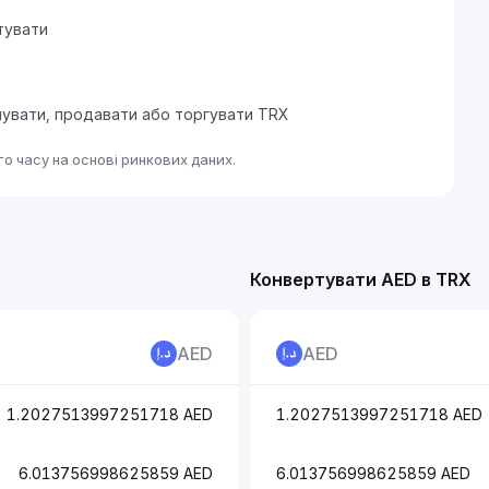
тувати
упувати, продавати або торгувати TRX
о часу на основі ринкових даних.
Конвертувати AED в TRX
AED
AED
1.2027513997251718 AED
1.2027513997251718 AED
6.013756998625859 AED
6.013756998625859 AED