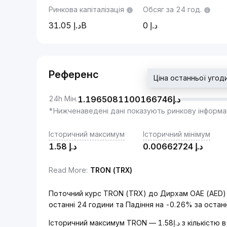
Ринкова капіталізація
Обсяг за 24 год.
31.05B
0
Референс
24h Мін.
1.1965081100166746
د.إ
*Нижченаведені дані показують ринкову інформа
Історичний максимум
Історичний мінімум
1.58
د.إ
0.00662724
د.إ
Read More
:
TRON (TRX)
Поточний курс TRON (TRX) до Дирхам ОАЕ (AED) — د.إ1.2027513997251718. Він Падіння на -0.
останні 24 години та Падіння на -0.26% за остан
Історичний максимум TRON — د.إ1.58 з кількістю в обігу — 94.89B TRX й максимальною загальною