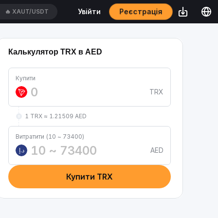
Реєстрація
Увійти
🔥
XAUT/USDT
Калькулятор TRX в AED
Купити
TRX
1 TRX ≈ 1.21509 AED
Витратити (10 ~ 73400)
AED
د.إ
Купити TRX