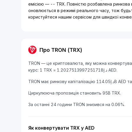
емісією — -- TRX. Повністю розбавлена ринкова вартість TRON — د.إ114.05
оновлюється в режимі реального часу, тож будьте
користуйтеся нашим сервісом для швидкої конве
Про TRON (TRX)
TRON — це криптовалюта, яку можна конвертуват
курс: 1 TRX = د.إ1.2027513997251718 AED.
Циркулююча пропозиція становить 95B TRX.
За останні 24 години TRON знизився на 0.06%.
Як конвертувати TRX у AED