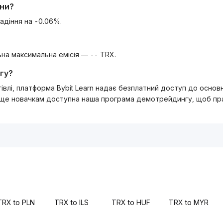
ини?
адіння на -0.06%.
льна максимальна емісія — -- TRX.
гу?
ргівлі, платформа Bybit Learn надає безплатний доступ до осно
 ще новачкам доступна наша програма демотрейдингу, щоб прак
TRX to PLN
TRX to ILS
TRX to HUF
TRX to MYR