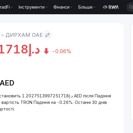
radFi
Інструменти
Фінанси
Більше
 – ДИРХАМ ОАЕ
1718
د.إ
-0.06%
/AED
AED після Падіння
 вартість TRON Падіння на -0.26%. Останні 30 днів
ртості.