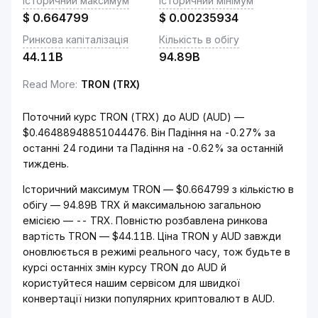
Історичний максимум
Історичний мінімум
$
0.664799
$
0.00235934
Ринкова капіталізація
Кількість в обігу
44.11B
94.89B
Read More
:
TRON (TRX)
Поточний курс TRON (TRX) до AUD (AUD) —
$0.46488948851044476. Він Падіння на -0.27% за
останні 24 години та Падіння на -0.62% за останній
тиждень.
Історичний максимум TRON — $0.664799 з кількістю в
обігу — 94.89B TRX й максимальною загальною
емісією — -- TRX. Повністю розбавлена ринкова
вартість TRON — $44.11B. Ціна TRON у AUD завжди
оновлюється в режимі реального часу, тож будьте в
курсі останніх змін курсу TRON до AUD й
користуйтеся нашим сервісом для швидкої
конвертації низки популярних криптовалют в AUD.