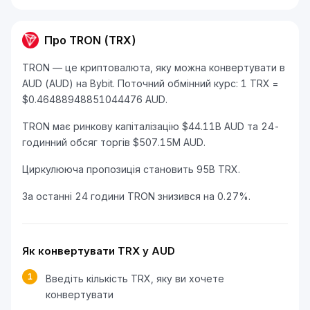
Про TRON (TRX)
TRON — це криптовалюта, яку можна конвертувати в
AUD (AUD) на Bybit. Поточний обмінний курс: 1 TRX =
$0.46488948851044476 AUD.
TRON має ринкову капіталізацію $44.11B AUD та 24-
годинний обсяг торгів $507.15M AUD.
Циркулююча пропозиція становить 95B TRX.
За останні 24 години TRON знизився на 0.27%.
Як конвертувати TRX у AUD
1
Введіть кількість TRX, яку ви хочете
конвертувати