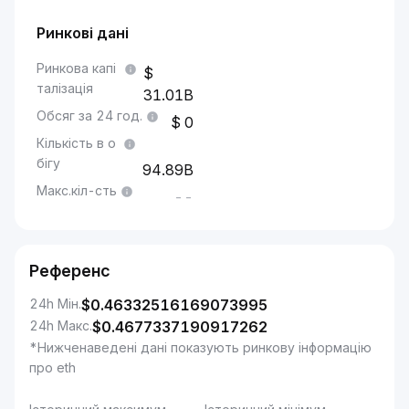
Ринкові дані
Ринкова капі
талізація
31.01B
Обсяг за 24 год.
0
Кількість в о
бігу
94.89B
Макс.кіл-сть
--
Референс
24h Мін.
$
0.46332516169073995
24h Макс.
$
0.4677337190917262
*Нижченаведені дані показують ринкову інформацію
про eth