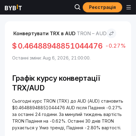
Реєстрація
Ринки
Ціна TRON TRX
TRON to AUD
Конвертувати TRX в AUD
TRON – AUD
$
0.46488948851044476
-0.27%
Останні зміни: Aug 6, 2026, 21:00:00.
Графік курсу конвертації
TRX/AUD
Сьогодні курс TRON (TRX) до AUD (AUD) становить
$0.46488948851044476 AUD після Падіння -0.27%
за останні 24 години. За минулий тиждень вартість
TRON Падіння на -0.62%. Останні 30 днів TRON
рухається у Униз тренді, Падіння -2.80% вартості.