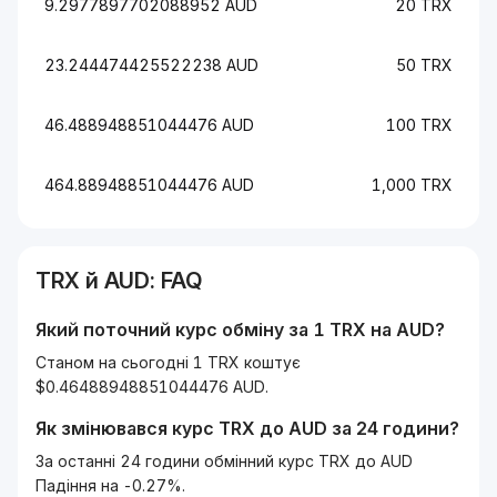
9.2977897702088952 AUD
20 TRX
23.244474425522238 AUD
50 TRX
46.488948851044476 AUD
100 TRX
464.88948851044476 AUD
1,000 TRX
TRX
й
AUD
: FAQ
Який поточний курс обміну за 1
TRX
на
AUD
?
Станом на сьогодні 1 TRX коштує
$0.46488948851044476 AUD.
Як змінювався курс
TRX
до
AUD
за 24 години?
За останні 24 години обмінний курс TRX до AUD
Падіння на -0.27%.