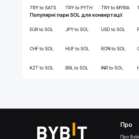
TRY to SATS
TRY to PYTH
TRY to MYRIA
Популярні пари SOL для конвертації
EUR to SOL
JPY to SOL
USD to SOL
CHF to SOL
HUF to SOL
RON to SOL
KZT to SOL
BRL to SOL
INR to SOL
Про
Про Bybi