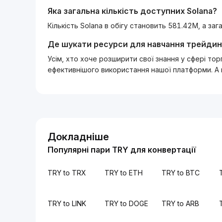
Яка загальна кількість доступних
Solana
?
Кількість Solana в обігу становить 581.42M, а за
Де шукати ресурси для навчання трейдин
Усім, хто хоче розширити свої знання у сфері то
ефективнішого використання нашої платформи. А
Докладніше
Популярні пари TRY для конвертації
TRY to TRX
TRY to ETH
TRY to BTC
TRY to LINK
TRY to DOGE
TRY to ARB