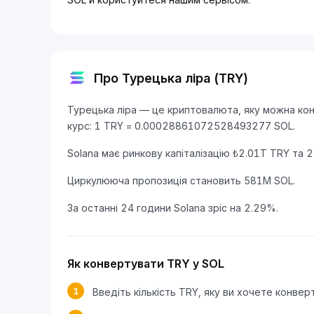
Про Турецька ліра (TRY)
Турецька ліра — це криптовалюта, яку можна конв
курс: 1 TRY = 0.00028861072528493277 SOL.
Solana має ринкову капіталізацію ₺2.01T TRY та 
Циркулююча пропозиція становить 581M SOL.
За останні 24 години Solana зріс на 2.29%.
Як конвертувати TRY у SOL
1
Введіть кількість TRY, яку ви хочете конвер