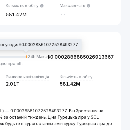
Кількість в обігу
Макс.кіл-сть
581.42M
--
ьої угоди: ₺0.00028861072528493277
24h Макс.
₺
0.0002888885026913667
цію про eth
Ринкова капіталізація
Кількість в обігу
2.01T
581.42M
SOL) — 0.00028861072528493277. Він Зростання на
% за останній тиждень. Ціна Турецька ліра у SOL
 будьте в курсі останніх змін курсу Турецька ліра до