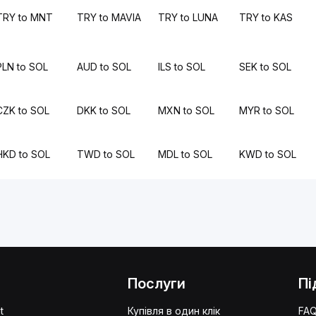
TRY to MNT
TRY to MAVIA
TRY to LUNA
TRY to KAS
PLN to SOL
AUD to SOL
ILS to SOL
SEK to SOL
CZK to SOL
DKK to SOL
MXN to SOL
MYR to SOL
HKD to SOL
TWD to SOL
MDL to SOL
KWD to SOL
Послуги
Пі
t
Купівля в один клік
FA