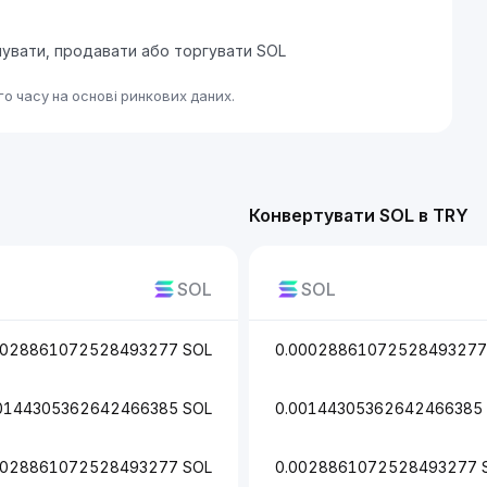
пувати, продавати або торгувати SOL
о часу на основі ринкових даних.
Конвертувати SOL в TRY
SOL
SOL
0028861072528493277 SOL
0.00028861072528493277
0144305362642466385 SOL
0.00144305362642466385
0028861072528493277 SOL
0.0028861072528493277 