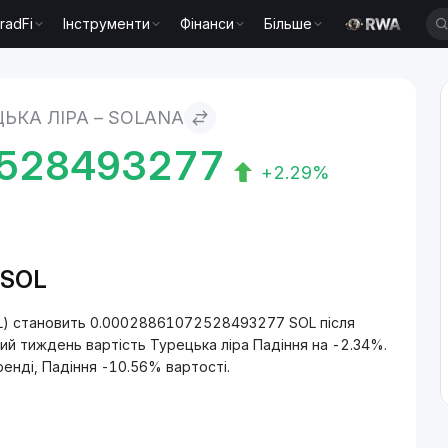
radFi
Інструменти
Фінанси
Більше
ЬКА ЛІРА – SOLANA
528493277
+2.29%
/SOL
SOL) становить 0.00028861072528493277 SOL після
ий тиждень вартість Турецька ліра Падіння на -2.34%.
ренді, Падіння -10.56% вартості.