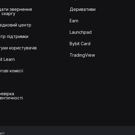
ати звернення
Деривативи
 скаргу
Earn
ідковий центр
Launchpad
тр підтримки
Bybit Card
гуки користувачів
TradingView
it Learn
гові комісії
евірка
ентичності
сті