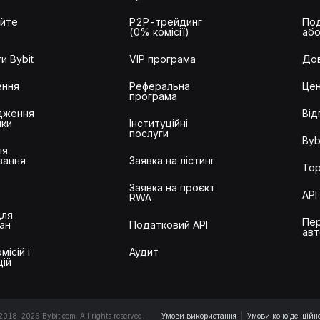
айте
P2P-трейдинг
Под
(0% комісії)
або
и Bybit
VIP програма
Дов
ення
Реферальна
Цен
програма
дження
Від
ики
Інституційні
послуги
Byb
ля
вання
Заявка на лістинг
Тор
Заявка на проєкт
API
RWA
для
Пер
ан
Податковий API
авт
місій і
Аудит
цій
2018-2026 Bybit.com. All rights reserved.
Умови використання
|
Умови конфіденційно