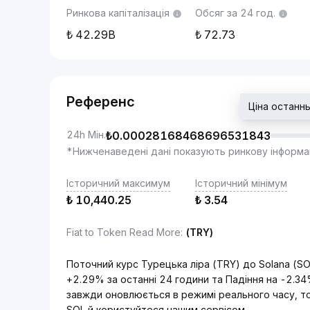
Ринкова капіталізація
Обсяг за 24 год.
42.29B
72.73
Референс
Ціна останн
24h Мін.
₺
0.00028168468696531843
*Нижченаведені дані показують ринкову інформа
Історичний максимум
Історичний мінімум
₺
10,440.25
₺
3.54
Fiat to Token Read More
:
(TRY)
Поточний курс Турецька ліра (TRY) до Solana (
+2.29% за останні 24 години та Падіння на -2.34
завжди оновлюється в режимі реального часу, тож
SOL й користуйтеся нашим сервісом.