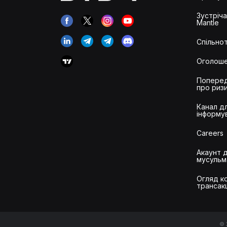
Зустріч
Mantle
Спільнот
Оголош
Попере
про риз
Канал д
інформу
Careers
Акаунт 
мусульм
Огляд ко
трансак
© 