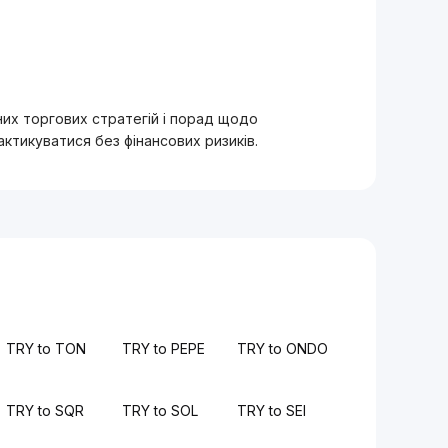
вних торгових стратегій і порад щодо
тикуватися без фінансових ризиків.
TRY to TON
TRY to PEPE
TRY to ONDO
TRY to SQR
TRY to SOL
TRY to SEI