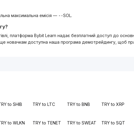
гальна максимальна емісія — --SOL.
гу?
ргівлі, платформа Bybit Learn надає безплатний доступ до осно
 ще новачкам доступна наша програма демотрейдингу, щоб прак
TRY to SHIB
TRY to LTC
TRY to BNB
TRY to XRP
TRY to WLKN
TRY to TENET
TRY to SWEAT
TRY to SQT