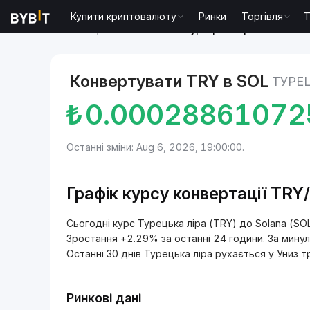
Купити криптовалюту
Ринки
Торгівля
T
Ринки
Ціна Solana SOL
Турецька ліра to Solana
Конвертувати TRY в SOL
ТУРЕЦ
₺
0.00028861072
Останні зміни: Aug 6, 2026, 19:00:00.
Графік курсу конвертації TRY
Сьогодні курс Турецька ліра (TRY) до Solana (
Зростання +2.29% за останні 24 години. За минул
Останні 30 днів Турецька ліра рухається у Униз т
Ринкові дані