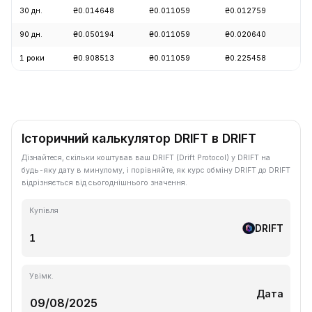
30 дн.
₴0.014648
₴0.011059
₴0.012759
-1
90 дн.
₴0.050194
₴0.011059
₴0.020640
-1
1 роки
₴0.908513
₴0.011059
₴0.225458
-9
Історичний калькулятор DRIFT в DRIFT
Дізнайтеся, скільки коштував ваш DRIFT (Drift Protocol) у DRIFT на
будь-яку дату в минулому, і порівняйте, як курс обміну DRIFT до DRIFT
відрізняється від сьогоднішнього значення.
Купівля
DRIFT
Увімк.
Дата