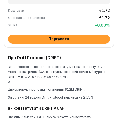
₴1.72
Коштував
₴1.72
Сьогоднішнє значення
+
0.00
%
Зміна
Торгувати
Про Drift Protocol (DRIFT)
Drift Protocol — це криптовалюта, яку можна конвертувати в
Українська гривня (UAH) на Bybit. Поточний обмінний курс: 1
DRIFT = ₴1.7219730294667759 UAH.
0
Циркулююча пропозиція становить 612M DRIFT.
За останні 24 години Drift Protocol знизився на 2.15%.
Як конвертувати DRIFT у UAH
Введіть кількість DRIFT, яку ви хочете конвертувати