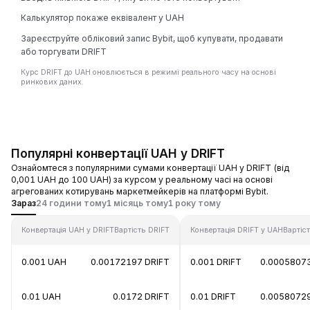
Калькулятор покаже еквівалент у UAH
Зареєструйте обліковий запис Bybit, щоб купувати, продавати
або торгувати DRIFT
Курс DRIFT до UAH оновлюється в режимі реального часу на основі
ринкових даних.
Популярні конвертації UAH у DRIFT
Ознайомтеся з популярними сумами конвертації UAH у DRIFT (від
0,001 UAH до 100 UAH) за курсом у реальному часі на основі
агрегованих котирувань маркетмейкерів на платформі Bybit.
Зараз
24 години тому
1 місяць тому
1 року тому
Конвертація UAH у DRIFT
Вартість DRIFT
Конвертація DRIFT у UAH
Вартіс
0.001 UAH
0.00172197 DRIFT
0.001 DRIFT
0.0005807
0.01 UAH
0.0172 DRIFT
0.01 DRIFT
0.0058072