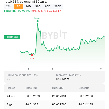
на 10.68% за останні 30 днів.
24H
7D
14D
30D
60D
200D
Високий
:
₴
0.014017
Низький
:
₴
0.011617
Останнє оновлення: 2026-08-09, 07:16 GMT+0
Історичний максимум
Історичний мінімум
₴2.60
₴0.010674
Ринкова капіталізація
Кількість в обігу
--
611.52 M
Період
Високий
Низький
Середнє
Зм
24 год
₴0.012969
₴0.012891
₴0.012930
+3
7 дн.
₴0.013261
₴0.011790
₴0.012435
+1