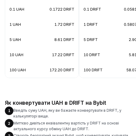
0.1 UAH
0.1722 DRIFT
0.1 DRIFT
0.058
1 UAH
1.72 DRIFT
1 DRIFT
0.580
5 UAH
8.61 DRIFT
5 DRIFT
2.9
10 UAH
17.22 DRIFT
10 DRIFT
5.8
100 UAH
172.20 DRIFT
100 DRIFT
58.0
Як конвертувати UAH в DRIFT на Bybit
Введіть суму UAH, яку ви бажаєте конвертувати в DRIFT, у
1
калькуляторі вище.
Миттєво дивіться еквівалентну вартість у DRIFT на основі
2
актуального курсу обміну UAH до DRIFT.
Створіть безплатний акаунт Bybit, щоб конвертувати, купувати,
3