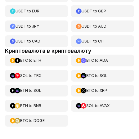
USDT
to
EUR
USDT
to
GBP
USDT
to
JPY
USDT
to
AUD
USDT
to
CAD
USDT
to
CHF
Криптовалюта в криптовалюту
BTC
to
ETH
BTC
to
ADA
SOL
to
TRX
BTC
to
SOL
ETH
to
SOL
BTC
to
XRP
ETH
to
BNB
SOL
to
AVAX
BTC
to
DOGE