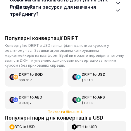
Protocol?
4. Де шукати ресурси для навчання
трейдингу?
Популярні конвертації DRIFT
Конвертуйте DRIFT в USD та інші фіатні валюти за курсом у
реальному часі. Завдяки агрегованим котируванням
маркетмейкерів на платформі Bybit ви можете перевіряти поточну
вартість DRIFT й упевнено здійснювати конвертацію за точним
курсом і без прихованих спредів.
DRIFT
to
SGD
DRIFT
to
USD
S$0.017
$0.013
DRIFT
to
AED
DRIFT
to
ARS
د.إ0.048
$19.66
Показати більше
↓
Популярні пари для конвертації в USD
BTC
to
USD
ETH
to
USD