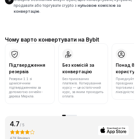
продавати або торгувати crypto з
нульовою комісією за
конвертацію
.
Чому варто конвертувати на Bybit
Підтвердження
Без комісій за
Понад 86
резервів
конвертацію
користува
Резерви 1:1 зі
Без прихованих
Приєднуйтеся 
щомісячним
платежів. Котирування
провідних бір
підтвердженням за
курсу — це остаточний
торговим обс
допомогою ончейн-
курс, за яким проходить
ліквідністю.
дерева Меркла.
оплата.
4.7
/ 5
47K Reviews