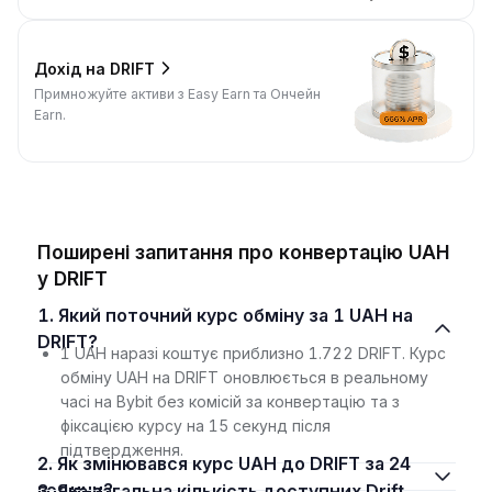
Дохід на DRIFT
Примножуйте активи з Easy Earn та Ончейн
Earn.
Поширені запитання про конвертацію UAH
у DRIFT
1. Який поточний курс обміну за 1 UAH на
DRIFT?
1 UAH наразі коштує приблизно 1.722 DRIFT. Курс
обміну UAH на DRIFT оновлюється в реальному
часі на Bybit без комісій за конвертацію та з
фіксацією курсу на 15 секунд після
підтвердження.
2. Як змінювався курс UAH до DRIFT за 24
години?
3. Яка загальна кількість доступних Drift