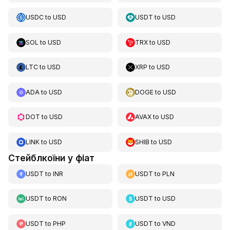
USDC
to
USD
USDT
to
USD
SOL
to
USD
TRX
to
USD
LTC
to
USD
XRP
to
USD
ADA
to
USD
DOGE
to
USD
DOT
to
USD
AVAX
to
USD
LINK
to
USD
SHIB
to
USD
Стейблкоїни у фіат
USDT
to
INR
USDT
to
PLN
USDT
to
RON
USDT
to
USD
USDT
to
PHP
USDT
to
VND