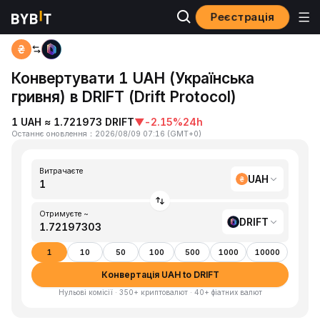
Реєстрація
Головна
UAH to DRIFT
Конвертувати 1 UAH (Українська
гривня) в DRIFT (Drift Protocol)
1 UAH ≈ 1.721973 DRIFT
▼
-2.15%
24h
Останнє оновлення
：
2026/08/09 07:16
(
GMT+0
)
Витрачаєте
UAH
Отримуєте ~
DRIFT
1
10
50
100
500
1000
10000
Конвертація UAH to DRIFT
Нульові комісії · 350+ криптовалют · 40+ фіатних валют