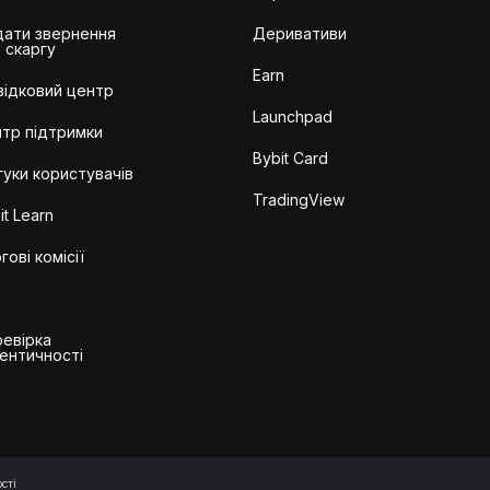
ати звернення
Деривативи
 скаргу
Earn
ідковий центр
Launchpad
тр підтримки
Bybit Card
гуки користувачів
TradingView
it Learn
гові комісії
евірка
ентичності
сті