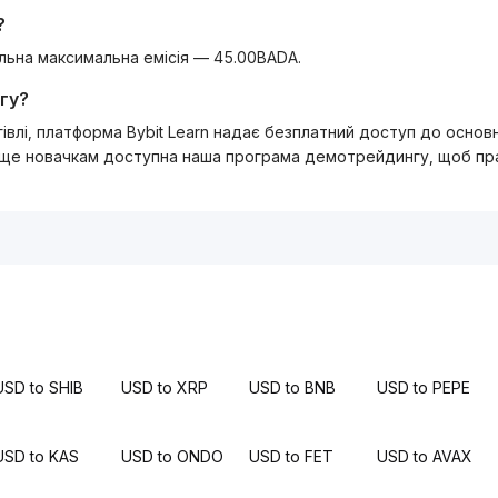
?
гальна максимальна емісія — 45.00BADA.
гу?
ргівлі, платформа Bybit Learn надає безплатний доступ до осно
 ще новачкам доступна наша програма демотрейдингу, щоб прак
USD to SHIB
USD to XRP
USD to BNB
USD to PEPE
USD to KAS
USD to ONDO
USD to FET
USD to AVAX