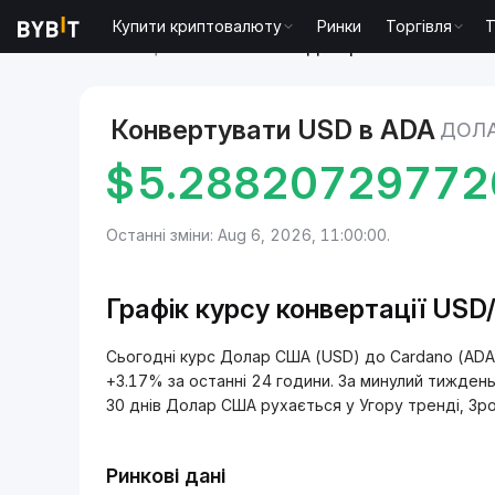
Купити криптовалюту
Ринки
Торгівля
T
Ринки
Ціна Cardano ADA
Долар США to Cardano
Конвертувати USD в ADA
ДОЛА
$
5.28820729772
Останні зміни: Aug 6, 2026, 11:00:00.
Графік курсу конвертації USD
Сьогодні курс Долар США (USD) до Cardano (AD
+3.17% за останні 24 години. За минулий тижден
30 днів Долар США рухається у Угору тренді, Зр
Ринкові дані