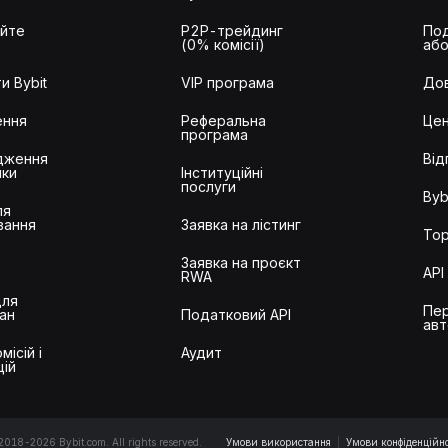
айте
P2P-трейдинг
Под
(0% комісії)
або
и Bybit
VIP програма
Дов
ення
Реферальна
Цен
програма
дження
Від
ики
Інституційні
послуги
Byb
ля
вання
Заявка на лістинг
Тор
Заявка на проєкт
API
RWA
для
Пер
ан
Податковий API
авт
місій і
Аудит
цій
2018-2026 Bybit.com. All rights reserved.
Умови використання
|
Умови конфіденційно