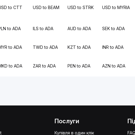
USD to CTT
USD to BEAM
USD to STRK
USD to MYRIA
PLN to ADA
ILS to ADA
AUD to ADA
SEK to ADA
MYR to ADA
TWD to ADA
KZT to ADA
INR to ADA
MKD to ADA
ZAR to ADA
PEN to ADA
AZN to ADA
Послуги
Пі
t
Купівля в один клік
FA