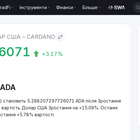
radFi
Інструменти
Фінанси
Більше
Р США – CARDANO
6071
+3.17%
/ADA
A) становить 5.288207297726071 ADA після Зростання
ь вартість Долар США Зростання на +15.09%. Останні
остання +5.78% вартості.