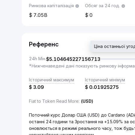
Ринкова капіталізація
Обсяг за 24 год.
7.05B
0
Референс
Ціна останньої уг
24h Мін.
$
5.104645227156713
*Нижченаведені дані показують ринкову інформа
Історичний максимум
Історичний мінімум
$
3.09
$
0.01925275
Fiat to Token Read More
:
(USD)
Поточний курс Долар США (USD) до Cardano (AD
останні 24 години та Зростання на +15.09% за о
оновлюється в режимі реального часу, тож будьт
користуйтеся нашим сервісом.