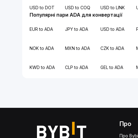
USD to DOT
USD to COQ
USD to LINK
Популярні пари ADA для конвертації
EUR to ADA
JPY to ADA
USD to ADA
NOK to ADA
MXN to ADA
CZK to ADA
KWD to ADA
CLP to ADA
GEL to ADA
Про
Про Bybi