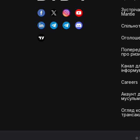
Зустріч
Mantle
Спільнот
Оголош
Попере
про риз
Канал д
інформу
Careers
Акаунт 
мусульм
Огляд ко
трансак
© 