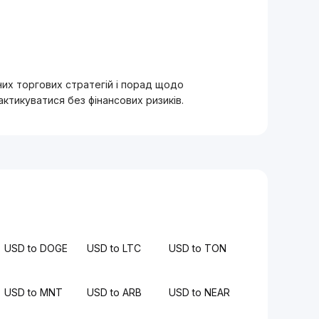
вних торгових стратегій і порад щодо
тикуватися без фінансових ризиків.
USD to DOGE
USD to LTC
USD to TON
USD to MNT
USD to ARB
USD to NEAR