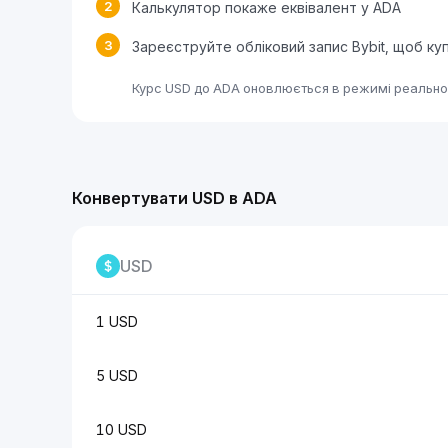
2
Калькулятор покаже еквівалент у ADA
3
Зареєструйте обліковий запис Bybit, щоб к
Курс USD до ADA оновлюється в режимі реальног
Конвертувати USD в ADA
USD
1 USD
5 USD
10 USD