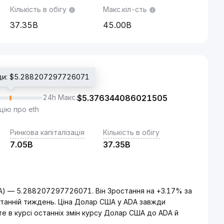
Кількість в обігу
Макс.кіл-сть
37.35B
45.00B
оди: $5.288207297726071
24h Макс.
$
5.376344086021505
цію про eth
Ринкова капіталізація
Кількість в обігу
7.05B
37.35B
A) — 5.288207297726071. Він Зростання на +3.17% за
станній тиждень. Ціна Долар США у ADA завжди
е в курсі останніх змін курсу Долар США до ADA й