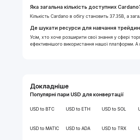
Яка загальна кількість доступних
Cardano
Кількість Cardano в обігу становить 37.35B, а за
Де шукати ресурси для навчання трейдин
Усім, хто хоче розширити свої знання у сфері то
ефективнішого використання нашої платформи. А
Докладніше
Популярні пари USD для конвертації
USD to BTC
USD to ETH
USD to SOL
USD to MATIC
USD to ADA
USD to TRX