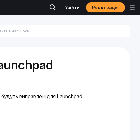
Реєстрація
Увійти
Launchpad
и будуть виправлені для Launchpad.