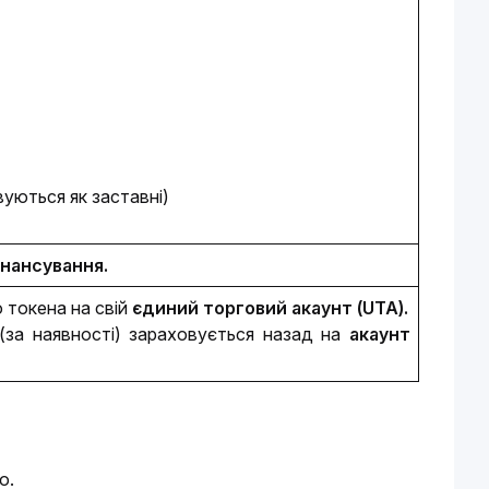
уються як заставні)
інансування.
токена на свій 
єдиний торговий акаунт (UTA).
(за наявності) зараховується назад на
 акаунт 
о.