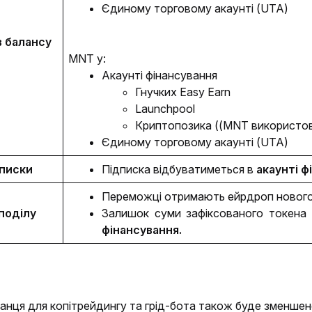
Єдиному торговому акаунті (UTA)
в балансу
MNT у:
Акаунті фінансування
Гнучких 
Easy Earn
Launchpool
Криптопозика ((MNT використов
Єдиному торговому акаунті (UTA)
дписки
Підписка відбуватиметься в 
акаунті ф
Переможці отримають ейрдроп нового 
поділу
Залишок суми зафіксованого токена 
фінансування.
анця для копітрейдингу та грід-бота також буде зменшен