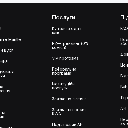
Послуги
Пі
t
Купівля в один
FA
клік
йте Mantle
Под
P2P-трейдинг (0%
або
комісії)
и Bybit
Дов
VIP програма
ення
Цен
Реферальна
дження
програма
ики
Від
Інституційні
ля
Bybi
послуги
вання
Тор
Заявка на лістинг
API
Заявка на проєкт
для
RWA
ан
Пер
авт
Податковий API
місій і