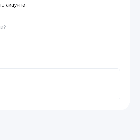
го акаунта.
ми?