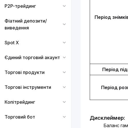
P2P-трейдинг
Період знімкі
Фіатний депозити/
виведення
Spot X
Єдиний торговий акаунт
Період пі
Торгові продукти
Торгові інструменти
Період роз
Копітрейдинг
Торговий бот
Дисклеймер:
Баланс гам