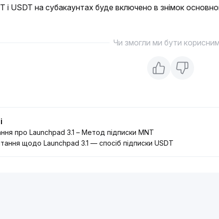
 і USDT на субакаунтах буде включено в знімок основно
Чи змогли ми бути корисни
і
ння про Launchpad 3.1 – Метод підписки MNT
тання щодо Launchpad 3.1 — спосіб підписки USDT