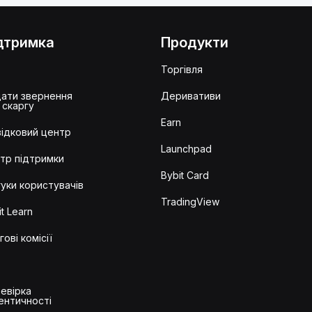
дтримка
Продукти
Q
Торгівля
ати звернення
Деривативи
 скаргу
Earn
ідковий центр
Launchpad
тр підтримки
Bybit Card
гуки користувачів
TradingView
t Learn
гові комісії
евірка
ентичності