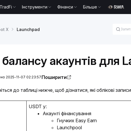
TradFi
Інструменти
Фінанси
Більше
ot X
Launchpad
 балансу акаунтів для 
Поширити
но 2025-11-07 02:23:57
іться до таблиці нижче, щоб дізнатися, які облікові запис
USDT у:
Акаунті фінансування
Гнучких 
Easy Earn
Launchpool