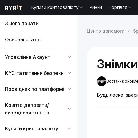
Купити криптовалюту
Ринки
Торгівля
З чого почати
Центр допомоги
Sp
Основні статті
Управління Акаунт
Знімки
KYC та питання безпеки
Востаннє оновле
Провідник по платформі
Будь ласка, зверн
Крипто депозити/
виведення коштів
Купити криптовалюту