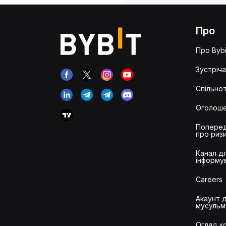
Про
Про Bybi
Зустріча
Спільнот
Оголош
Попере
про риз
Канал д
інформу
Careers
Акаунт 
мусульм
Огляд ко