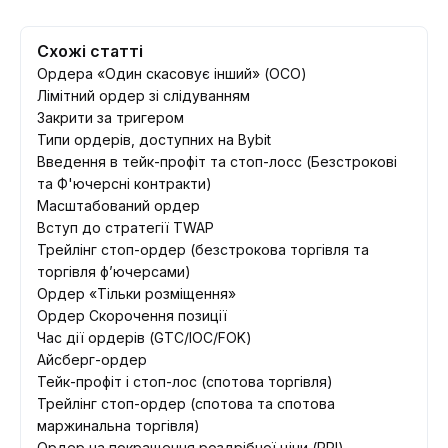
Схожі статті
Ордера «Один скасовує інший» (ОСО)
Лімітний ордер зі слідуванням
Закрити за тригером
Типи ордерів, доступних на Bybit
Введення в тейк-профіт та стоп-лосс (Безстрокові
та Ф'ючерсні контракти)
Масштабований ордер
Вступ до стратегії TWAP
Трейлінг стоп-ордер (безстрокова торгівля та
торгівля ф’ючерсами)
Ордер «Тільки розміщення»
Ордер Скорочення позиції
Час дії ордерів (GTC/IOC/FOK)
Айсберг-ордер
Тейк-профіт і стоп-лос (спотова торгівля)
Трейлінг стоп-ордер (спотова та спотова
маржинальна торгівля)
Ордер на покращення роздрібної ціни (RPI)