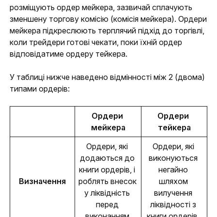
розміщують ордер мейкера, зазвичай сплачують 
зменшену торгову комісію (комісія мейкера). Ордери 
мейкера підкреслюють терплячий підхід до торгівлі, 
коли трейдери готові чекати, поки їхній ордер 
відповідатиме ордеру тейкера.
У таблиці нижче наведено відмінності між 2 (двома) 
типами ордерів:
Ордери 
Ордери 
мейкера
тейкера
Ордери, які 
Ордери, які 
додаються до 
виконуються 
книги ордерів, і 
негайно 
Визначення
роблять внесок 
шляхом 
у ліквідність 
вилучення 
перед 
ліквідності з 
виконанням.
книги ордерів. 