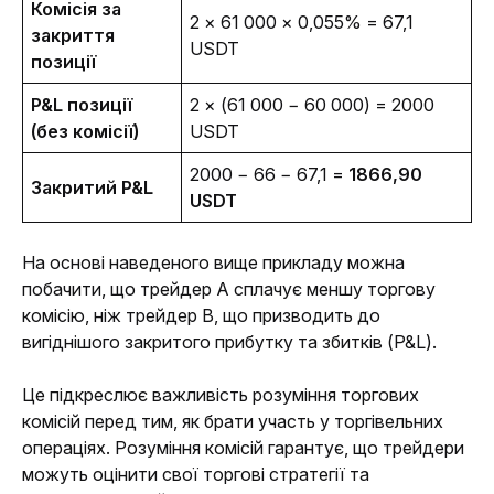
Комісія за 
2 × 61 000 × 0,055% = 67,1 
закриття 
USDT 
позиції
P&L позиції 
2 × (61 000 − 60 000) = 2000 
(без комісії)
USDT
2000 − 66 − 67,1 = 
1866,90 
Закритий P&L
USDT
На основі наведеного вище прикладу можна 
побачити, що трейдер A сплачує меншу торгову 
комісію, ніж трейдер B, що призводить до 
вигіднішого закритого прибутку та збитків (P&L). 
Це підкреслює важливість розуміння торгових 
комісій перед тим, як брати участь у торгівельних 
операціях. Розуміння комісій гарантує, що трейдери 
можуть оцінити свої торгові стратегії та 