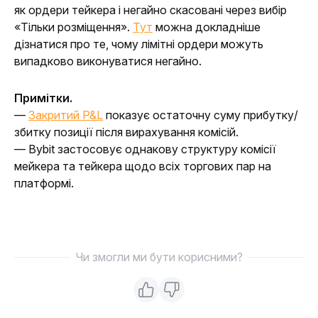
як ордери тейкера і негайно скасовані через вибір 
«Тільки розміщення». 
Тут
 можна докладніше 
дізнатися про те, чому лімітні ордери можуть 
випадково виконуватися негайно. 
Примітки.
— 
Закритий P&L
 показує остаточну суму прибутку/
збитку позиції після вирахування комісій.
— Bybit застосовує однакову структуру комісії 
мейкера та тейкера щодо всіх торгових пар на 
платформі.
Чи змогли ми бути корисними?