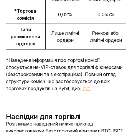
*
Торгова 
0,02% 
0,055%
комісія 
Типи 
Лише лімітні 
Ринкові або 
розміщення 
ордери 
лімітні ордери
ордерів
*Наведена інформація про торгові комісії 
стосується не-VIP-ставок для торгівлі ф'ючерсами 
(безстроковими та з експірацією). Повний огляд 
структури комісії, що застосовується до всіх 
торгових продуктів на Bybit, див. 
тут
.
Наслідки для торгівлі
Розгляньмо наведений нижче приклад, 
використовуючи Безстроковий контракт BTCUSDT 