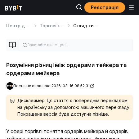
Реєстрація
Центр допомоги
Торгові інструменти
Огляд типів ордерів
Розуміння різниці між ордерами тейкера та
ордерами мейкера
Востаннє оновлено 2026-03-16 08:52:31
Дисклеймер. Ця стаття є попереднім перекладом
на українську за допомогою машинного перекладу.
Покращена версія буде доступна пізніше.
У сфері торгівлі поняття ордерів мейкера й ордерів 
тейкера відіграють вирішальну роль, формуючи 