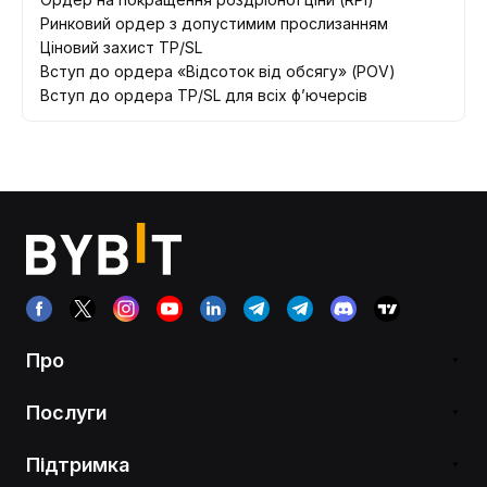
Ринковий ордер з допустимим прослизанням
Ціновий захист TP/SL
Вступ до ордера «Відсоток від обсягу» (POV)
Вступ до ордера TP/SL для всіх ф’ючерсів
Про
Послуги
Підтримка