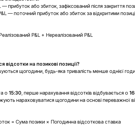
 — прибуток або збиток, зафіксований після закриття пози
&L — поточний прибуток або збиток за відкритими позиці
Реалізований P&L + Нереалізований P&L
я відсотки на позикові позиції?
уються щогодини, будь-яка тривалість менше однієї годи
та о
15:30
, перше нарахування відсотків відбувається о
16
жують нараховуватися щогодини на основі переважної від
оток = Сума позики × Погодинна відсоткова ставка