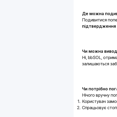
Де можна подив
Подивитися попер
підтвердження 
Чи можна вивод
Ні, bbSOL, отрим
залишаються забл
Чи потрібно по
Нічого вручну по
Користувач замов
Спрацьовує стоп