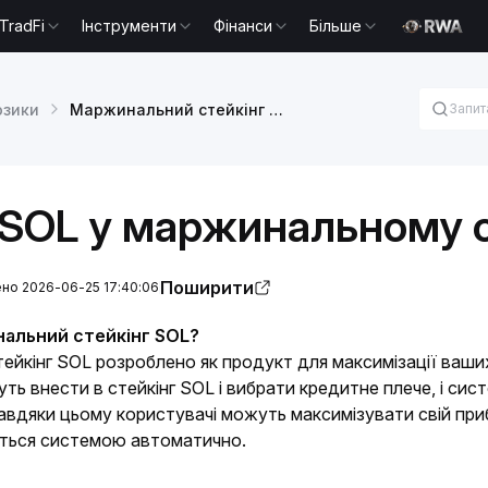
TradFi
Інструменти
Фінанси
Більше
озики
Маржинальний стейкінг SOL
SOL у маржинальному с
Поширити
но 2026-06-25 17:40:06
альний стейкінг SOL?
йкінг SOL розроблено як продукт для максимізації ваших
ть внести в стейкінг SOL і вибрати кредитне плече, і си
Завдяки цьому користувачі можуть максимізувати свій приб
ється системою автоматично.