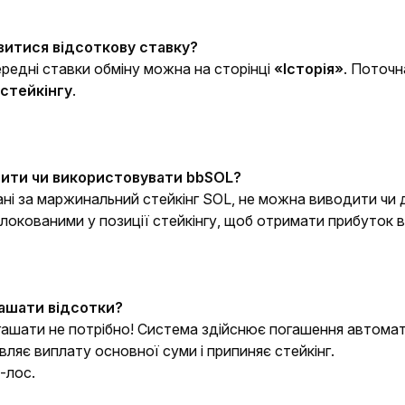
итися відсоткову ставку?
едні ставки обміну можна на сторінці 
«Історія»
стейкінгу
.
ити чи використовувати bbSOL?
ані за маржинальний стейкінг SOL, не можна виводити чи
окованими у позиції стейкінгу, щоб отримати прибуток в
гашати відсотки?
гашати не потрібно! Система здійснює погашення автомат
ляє виплату основної суми і припиняє стейкінг.
-лос.