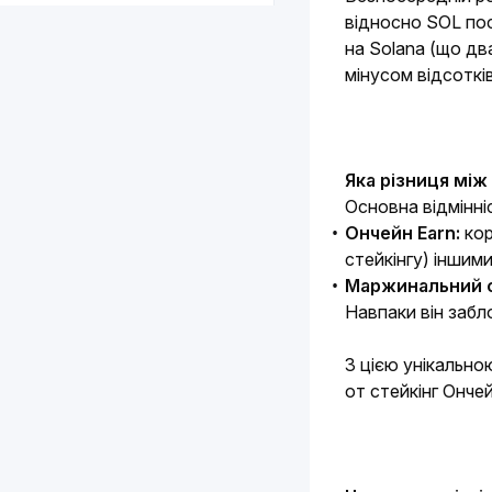
відносно SOL пос
на Solana (що дв
мінусом відсоткі
Яка різниця між
Основна відмінні
Ончейн Earn:
кор
стейкінгу) іншим
Маржинальний с
Навпаки він забл
З цією унікально
от стейкінг Онче