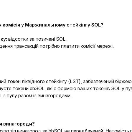
я комісія у Маржинальному стейкінгу SOL?
ку:
 відсотки за позичені SOL.
дення трансакцій потрібно платити комісії мережі.
й токен ліквідного стейкінгу (LST), забезпечений біржею B
муєте токени bbSOL, які є формою ваших токенів SOL у пулі
L з пулу разом із винагородами.
я винагороди?
зподіл винагород за bbSOL не передбачений. Натомість п