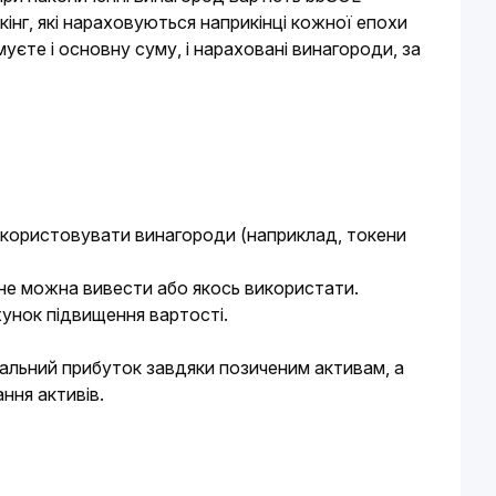
нг, які нараховуються наприкінці кожної епохи 
уєте і основну суму, і нараховані винагороди, за 
використовувати винагороди (наприклад, токени
 не можна вивести або якось використати.
хунок підвищення вартості.
льний прибуток завдяки позиченим активам, а 
ння активів.