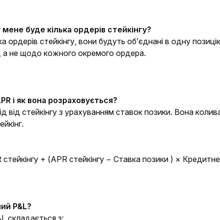
 мене буде кілька ордерів стейкінгу?
ька ордерів стейкінгу, вони будуть об’єднані в одну позиц
ї, а не щодо кожного окремого ордера.
PR і як вона розраховується?
д від стейкінгу з урахуванням ставок позики. Вона коливає
ейкінг.
стейкінгу + (APR стейкінгу − Ставка позики ) × Кредитне
ний P&L?
L складається з: