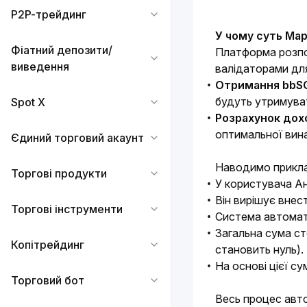
P2P-трейдинг
У чому суть Ма
Фіатний депозити/
Платформа розподі
виведення
валідаторами для
Отримання bbS
будуть утримуват
Spot X
Розрахунок дох
оптимальної вина
Єдиний торговий акаунт
Наводимо прикла
Торгові продукти
У користувача Ан
Він вирішує внес
Торгові інструменти
Система автомати
Загальна сума сте
Копітрейдинг
становить нуль).
На основі цієї с
Торговий бот
Весь процес авт