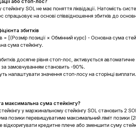
дації або стоп-лос?
стейкінгу SOL не має поняття ліквідації. Натомість систе
с спрацьовує на основі співвідношення збитків до основн
іцієнта збитків
в = [(Розмір позиції × Обмінний курс) - Основна сума стей
вна сума стейкінгу.
збитків досягне рівня стоп-лос, активується автоматичне
у за замовчуванням становить -90%.
ть налаштувати значення стоп-лосу на сторінці виплати.
та максимальна сума стейкінгу?
стейкінгу у маржинальному стейкінгу SOL становить 2 SO
ма позики перевищуватиме максимальний ліміт позики (28,
е відкоригувати кредитне плече або зменшити суму стейк