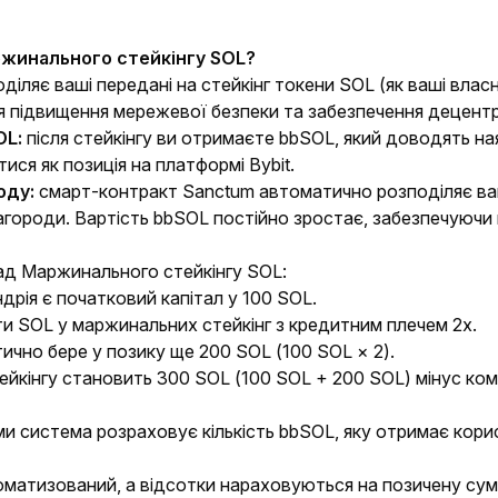
ржинального стейкінгу SOL?
ляє ваші передані на стейкінг токени SOL (як ваші власні,
 підвищення мережевої безпеки та забезпечення децентра
OL:
після стейкінгу ви отримаєте bbSOL, який доводять наяв
ися як позиція на платформі Bybit.
оду:
смарт-контракт Sanctum автоматично розподіляє ваші
городи. Вартість bbSOL постійно зростає, забезпечуючи 
д Маржинального стейкінгу SOL:
дрія є початковий капітал у 100 SOL.
ти SOL у маржинальних стейкінг з кредитним плечем 2x.
чно бере у позику ще 200 SOL (100 SOL × 2).
йкінгу становить 300 SOL (100 SOL + 200 SOL) мінус комісі
уми система розраховує кількість bbSOL, яку отримає кори
оматизований, а відсотки нараховуються на позичену сум