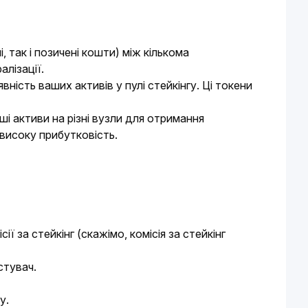
 так і позичені кошти) між кількома 
лізації.
ність ваших активів у пулі стейкінгу. Ці токени
 активи на різні вузли для отримання
високу прибутковість.
ї за стейкінг (скажімо, комісія за стейкінг
стувач.
у.