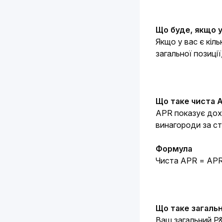
Що буде, якщо у
Якщо у вас є кіл
загальної позиці
Що таке чиста A
APR показує дохі
винагороди за ст
Формула
Чиста APR = APR 
Що таке загаль
Ваш загальний P&