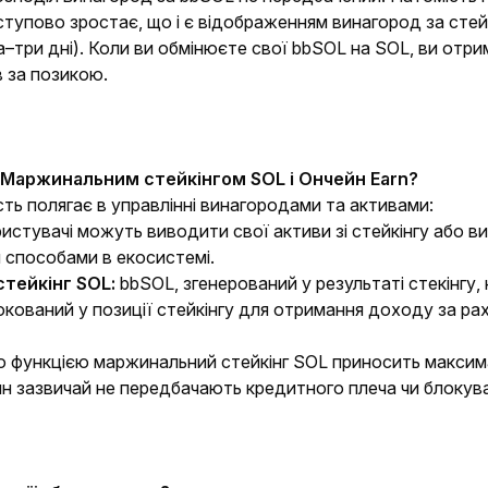
тупово зростає, що і є відображенням винагород за стейкі
а–три дні). Коли ви обмінюєте свої bbSOL на SOL, ви отрим
в за позикою.
 Маржинальним стейкінгом SOL і Ончейн Earn?
сть полягає в управлінні винагородами та активами:
истувачі можуть виводити свої активи зі стейкінгу або 
и способами в екосистемі.
тейкінг SOL:
bbSOL, згенерований у результаті стекінгу,
окований у позиції стейкінгу для отримання доходу за ра
ю функцією маржинальний стейкінг SOL приносить максима
йн зазвичай не передбачають кредитного плеча чи блокува