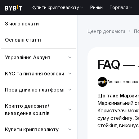
Купити криптовалюту
Ринки
Торгівля
З чого почати
Центр допомоги
П
Основні статті
Управління Акаунт
FAQ — 
KYC та питання безпеки
Востаннє оновле
Провідник по платформі
Що таке Маржин
Маржинальний сте
Крипто депозити/
Користувачі можу
виведення коштів
суму стейкінгу. 
стейкінг, викону
Купити криптовалюту