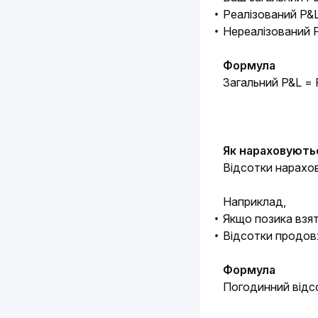
Реалізований P&L
Нереалізований P
Формула
Загальний P&L = 
Як нараховуютьс
Відсотки нарахов
Наприклад,
Якщо позика взя
Відсотки продов
Формула
Погодинний відс