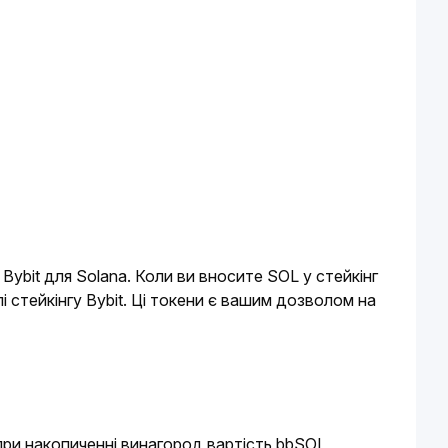
ybit для Solana. Коли ви вносите SOL у стейкінг 
 стейкінгу Bybit. Ці токени є вашим дозволом на 
ри накопиченні винагород вартість bbSOL 