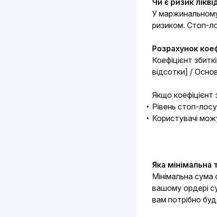
Чи є ризик лікві
У маржинальному 
ризиком. Стоп-ло
Розрахунок коеф
Коефіцієнт збиткі
відсотки] / Осно
Якщо коефіцієнт 
Рівень стоп-лос
Користувачі можу
Яка мінімальна 
Мінімальна сума 
вашому ордері су
вам потрібно буд