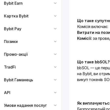
Bybit Earn
Картка Bybit
Що таке супутн
Комісія включає:
Bybit Pay
Витрати на пози
Комісії: 
за прове
Позики
Промо-акції
Що таке bbSOL?
TradFi
bbSOL — це перши
на Bybit, ви отри
викуп токенів SO
Bybit Гаманець
API
Як виплачуютьс
Умови надання послуг
Безпосередній ро