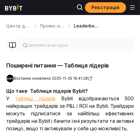
Реєстрація
Центр допомоги
Промо-акції
Leaderboard
Поширені питання — Таблиця лідерів
Востаннє оновлено 2025-11-25 16:41:28
Що таке 
 Таблиця лідерів
 Bybit?
У 
таблиці лідерів
 Bybit відображаються 500 
найкращих трейдерів за P&L і ROI на Bybit. Трейдери 
можуть підписатися за найбільш ефективних 
трейдерів на Bybit і бачити їхні результати та активні 
позиції, якщо ті активували у себе цю можливість.