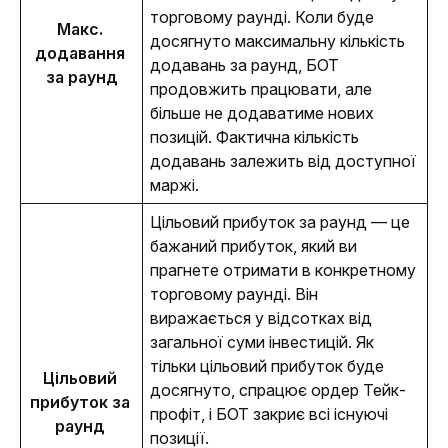
торговому раунді. Коли буде 
Макс. 
досягнуто максимальну кількість 
додавання 
додавань за раунд, БОТ 
за раунд
продовжить працювати, але 
більше не додаватиме нових 
позицій. Фактична кількість 
додавань залежить від доступної 
маржі. 
Цільовий прибуток за раунд — це 
бажаний прибуток, який ви 
прагнете отримати в конкретному 
торговому раунді. Він 
виражається у відсотках від 
загальної суми інвестицій. Як 
тільки цільовий прибуток буде 
Цільовий 
досягнуто, спрацює ордер Тейк-
прибуток за 
профіт, і БОТ закриє всі існуючі 
раунд 
позиції. 