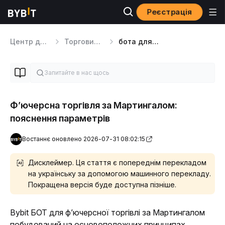
Реєстрація
Центр допомоги
Торговий бот
бота для ф’ючерсної торгівлі за Мартингалом
Ф’ючерсна торгівля за Мартингалом:
пояснення параметрів
Востаннє оновлено 2026-07-31 08:02:15
Дисклеймер. Ця стаття є попереднім перекладом
на українську за допомогою машинного перекладу.
Покращена версія буде доступна пізніше.
Bybit БОТ для ф’ючерсної торгівлі за Мартингалом 
побудований на основоположних принципах 