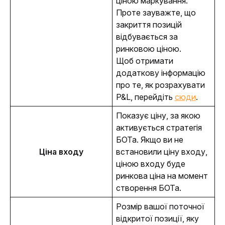
ціною маркування. 
Проте зауважте, що 
закриття позицій 
відбувається за 
ринковою ціною. 
Щоб отримати 
додаткову інформацію 
про те, як розрахувати 
P&L, перейдіть 
сюди
. 
Показує ціну, за якою 
активується стратегія 
БОТа. Якщо ви не 
Ціна входу
встановили ціну входу, 
ціною входу буде 
ринкова ціна на момент 
створення БОТа. 
Розмір вашої поточної 
відкритої позиції, яку 