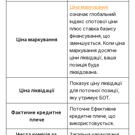
Ціна маркування
означає глобальний 
індекс спотової ціни 
плюс ставка базису 
фінансування, що 
Ціна маркування
зменшується. Коли ціна 
маркування досягне 
ціни ліквідації, ваша 
позиція буде 
ліквідована. 
Показує ціну ліквідації 
Ціна ліквідації
для поточної позиції, 
яку утримує БОТ. 
Поточне Ефективне 
Фактичне кредитне 
кредитне плече, що 
плече
використовується.
Чиста комісія за 
Загальна нарахована 