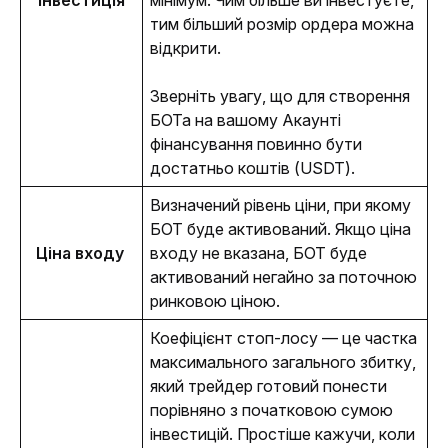
Інвестиція
мінімум. Чим більше ви інвестуєте, 
тим більший розмір ордера можна 
відкрити. 
Зверніть увагу, що для створення 
БОТа на вашому Акаунті 
фінансування повинно бути 
достатньо коштів (USDT). 
Визначений рівень ціни, при якому 
БОТ буде активований. Якщо ціна 
Ціна входу 
входу не вказана, БОТ буде 
активований негайно за поточною 
ринковою ціною.
Коефіцієнт стоп-лосу — це частка 
максимального загального збитку, 
який трейдер готовий понести 
порівняно з початковою сумою 
інвестицій. Простіше кажучи, коли 