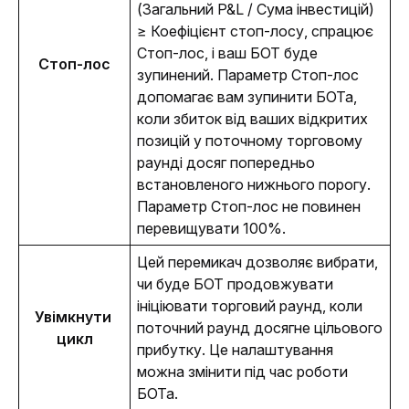
(Загальний P&L / Сума інвестицій) 
≥ Коефіцієнт стоп-лосу, спрацює 
Стоп-лос, і ваш БОТ буде 
Стоп-лос
зупинений. Параметр Стоп-лос 
допомагає вам зупинити БОТа, 
коли збиток від ваших відкритих 
позицій у поточному торговому 
раунді досяг попередньо 
встановленого нижнього порогу. 
Параметр Стоп-лос не повинен 
перевищувати 100%. 
Цей перемикач дозволяє вибрати, 
чи буде БОТ продовжувати 
ініціювати торговий раунд, коли 
Увімкнути 
поточний раунд досягне цільового 
цикл
прибутку. Це налаштування 
можна змінити під час роботи 
БОТа. 