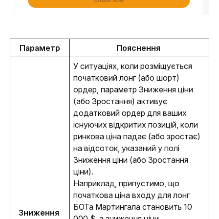
Параметр
Пояснення 
У ситуаціях, коли розміщується 
початковий лонг (або шорт) 
ордер, параметр Зниження ціни 
(або Зростання) активує 
додатковий ордер для ваших 
існуючих відкритих позицій, коли 
ринкова ціна падає (або зростає) 
на відсоток, указаний у полі 
Зниження ціни (або Зростання 
ціни). 
Наприклад, припустимо, що 
початкова ціна входу для лонг 
БОТа Мартингала становить 10 
Зниження 
000 $, а зниження ціни 