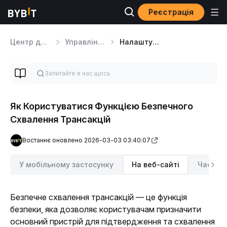
Реєстрація
Центр допомоги
Управління Акаунт
Налаштування Акаунт
Як Користуватися Функцією Безпечного
Схвалення Трансакцій
Востаннє оновлено 2026-03-03 03:40:07
У мобільному застосунку
На веб-сайті
Часті з
Безпечне схвалення трансакцій — це функція 
безпеки, яка дозволяє користувачам призначити 
основний пристрій для підтвердження та схвалення 