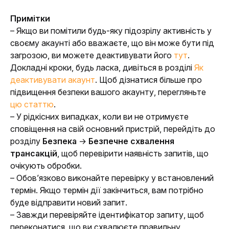
Примітки
– Якщо ви помітили будь-яку підозрілу активність у 
своєму акаунті або вважаєте, що він може бути під 
загрозою, ви можете деактивувати його 
тут
. 
Докладні кроки, будь ласка, дивіться в розділі 
Як 
деактивувати акаунт
. Щоб дізнатися більше про 
підвищення безпеки вашого акаунту, перегляньте 
цю статтю
.
– У рідкісних випадках, коли ви не отримуєте 
сповіщення на свій основний пристрій, перейдіть до 
розділу 
Безпека
 → 
Безпечне схвалення 
трансакцій
, щоб перевірити наявність запитів, що 
очікують обробки.
– Обов’язково виконайте перевірку у встановлений 
термін. Якщо термін дії закінчиться, вам потрібно 
буде відправити новий запит.
– Завжди перевіряйте ідентифікатор запиту, щоб 
переконатися, що ви схвалюєте правильну 