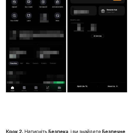
Крок 2. 
Натисніть 
Безпека
, і ви знайдете 
Безпечне 