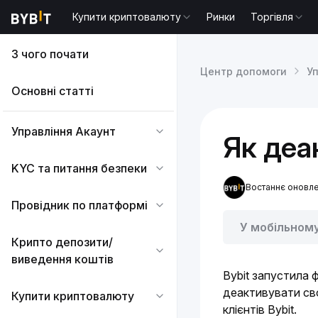
Купити криптовалюту
Ринки
Торгівля
З чого почати
Центр допомоги
У
Основні статті
Управління Акаунт
Як деа
KYC та питання безпеки
Востаннє оновл
Провідник по платформі
У мобільном
Крипто депозити/
виведення коштів
Bybit запустилa 
деактивувати сво
Купити криптовалюту
клієнтів Bybit.