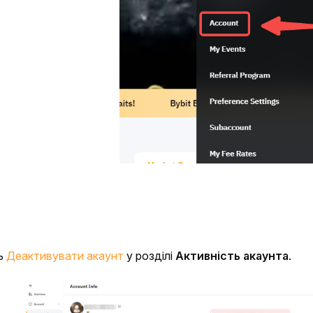
ь 
Деактивувати акаунт
 у розділі 
Активність акаунта
.