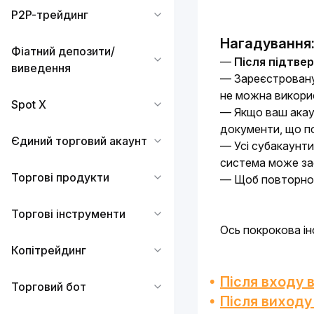
P2P-трейдинг
Нагадування
Фіатний депозити/
— 
Після підтвер
виведення
— Зареєстровану 
не можна викорис
Spot X
— Якщо ваш акаун
документи, що по
Єдиний торговий акаунт
— Усі субакаунти
система може зас
Торгові продукти
— Щоб повторно 
Торгові інструменти
Ось покрокова ін
Копітрейдинг
Після входу 
Торговий бот
Після виходу