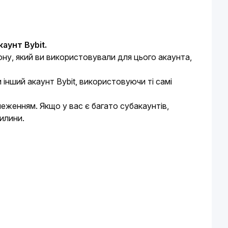
аунт Bybit.
у, який ви використовували для цього акаунта, 
нший акаунт Bybit, використовуючи ті самі 
женням. Якщо у вас є багато субакаунтів, 
илини.