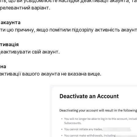
ть, що ви усвідомлюєте наслідки деактивації акаунта, та 
 релевантний варіант.
акаунта
и цю причину, якщо помітили підозрілу активність акаунт
тивація
еактивувати свій акаунт.
ина
ктивації вашого акаунта не вказана вище.