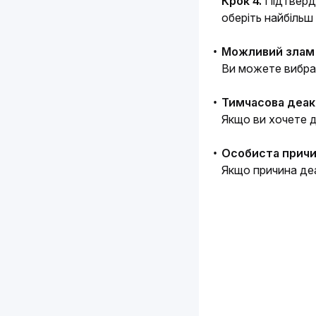
Крок 4. 
Підтверді
оберіть найбільш
Можливий злам 
Ви можете вибрат
Тимчасова деак
Якщо ви хочете д
Особиста прич
Якщо причина деа