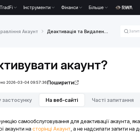
TradFi
Інструменти
Фінанси
Більше
правління Акаунт
Деактивація та Видалення акаунта
ктивувати акаунт?
Поширити
ено 2026-03-04 09:57:36
у застосунку
На веб-сайті
Часті запитання
функцію самообслуговування для деактивації акаунта, яка
ї акаунти на 
сторінці Акаунт
, а не надсилати запити на 