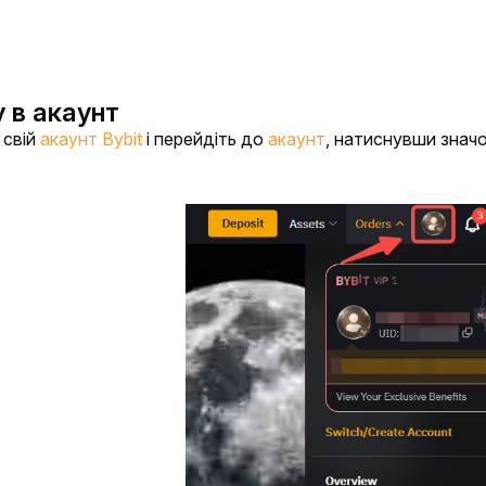
у в акаунт
 свій 
акаунт Bybit
 і перейдіть до 
акаунт
, натиснувши значо