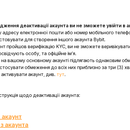
:
дження деактивації акаунта ви не зможете увійти в ак
адресу електронної пошти або номер мобільного телефон
товувати для створення іншого акаунта Bybit.
т пройшов верифікацію KYC, ви не зможете веривікувати і
свідчують особу, та офіційне ім’я.
 на вашому основному акаунті підлягають однаковим обме
тосувати обмеження до всіх них приблизно за три (3) хв
активувати акаунт, див.
тут
.
струкція щодо деактивації акаунта:
в акаунт
 з акаунта