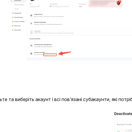
те та виберіть акаунт і всі пов’язані субакаунти, які потр