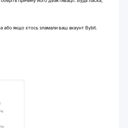
оберіть причину його деактивації. Будь ласка, 
а або якщо хтось зламали ваш акаунт Bybit.