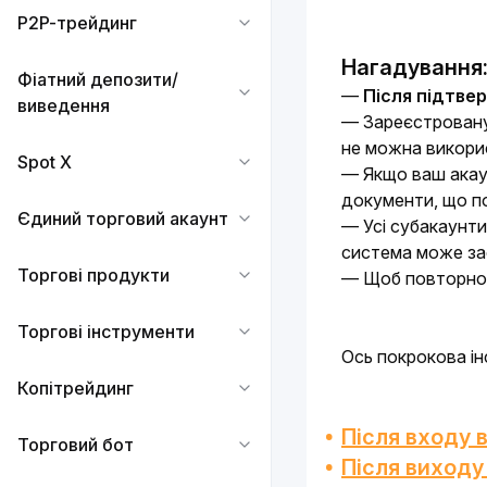
P2P-трейдинг
Нагадування
Фіатний депозити/
— 
Після підтвер
виведення
— Зареєстровану 
не можна викорис
Spot X
— Якщо ваш акаун
документи, що по
Єдиний торговий акаунт
— Усі субакаунти
система може зас
Торгові продукти
— Щоб повторно 
Торгові інструменти
Ось покрокова ін
Копітрейдинг
Після входу 
Торговий бот
Після виходу