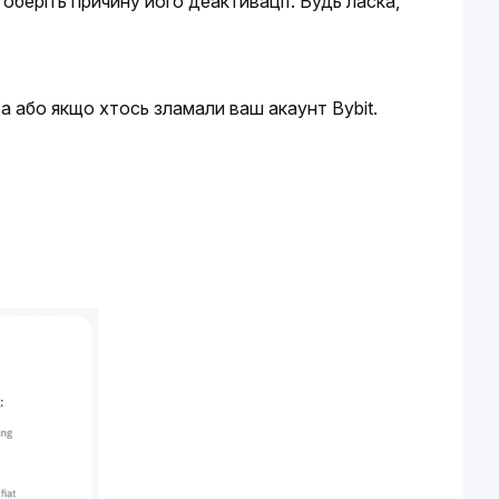
оберіть причину його деактивації. Будь ласка, 
а або якщо хтось зламали ваш акаунт Bybit.