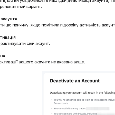
ть, що ви усвідомлюєте наслідки деактивації акаунта, та 
 релевантний варіант.
акаунта
и цю причину, якщо помітили підозрілу активність акаунт
тивація
еактивувати свій акаунт.
ина
ктивації вашого акаунта не вказана вище.