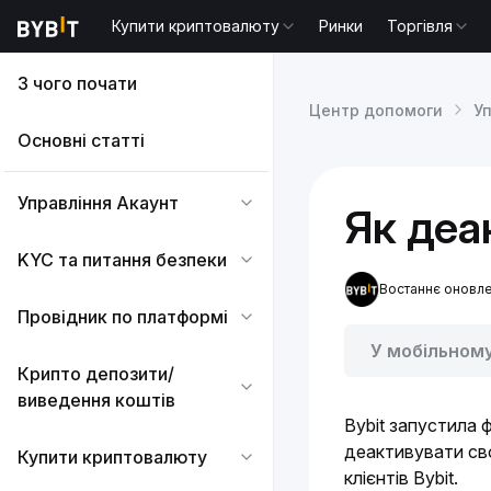
Купити криптовалюту
Ринки
Торгівля
З чого почати
Центр допомоги
У
Основні статті
Управління Акаунт
Як деа
KYC та питання безпеки
Востаннє оновл
Провідник по платформі
У мобільном
Крипто депозити/
виведення коштів
Bybit запустилa 
деактивувати сво
Купити криптовалюту
клієнтів Bybit.