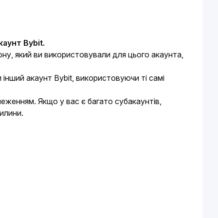
аунт Bybit.
у, який ви використовували для цього акаунта, 
нший акаунт Bybit, використовуючи ті самі 
женням. Якщо у вас є багато субакаунтів, 
илини.