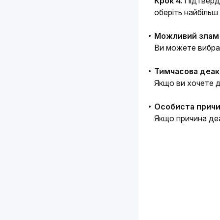
Крок 4. 
Підтверді
оберіть найбільш
Можливий злам 
Ви можете вибрат
Тимчасова деак
Якщо ви хочете д
Особиста прич
Якщо причина деа