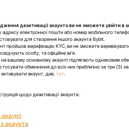
:
дження деактивації акаунта ви не зможете увійти в ак
адресу електронної пошти або номер мобільного телефон
товувати для створення іншого акаунта Bybit.
т пройшов верифікацію KYC, ви не зможете веривікувати і
свідчують особу, та офіційне ім’я.
 на вашому основному акаунті підлягають однаковим обме
тосувати обмеження до всіх них приблизно за три (3) хв
активувати акаунт, див.
тут
.
струкція щодо деактивації акаунта:
в акаунт
 з акаунта