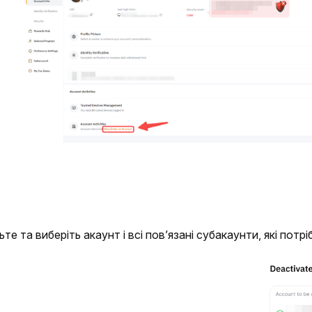
те та виберіть акаунт і всі пов’язані субакаунти, які потр