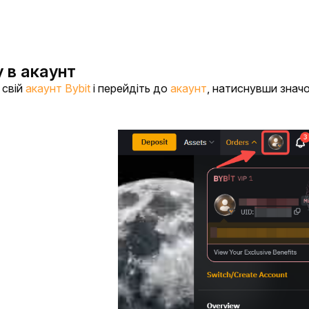
у в акаунт
 свій 
акаунт Bybit
 і перейдіть до 
акаунт
, натиснувши значо