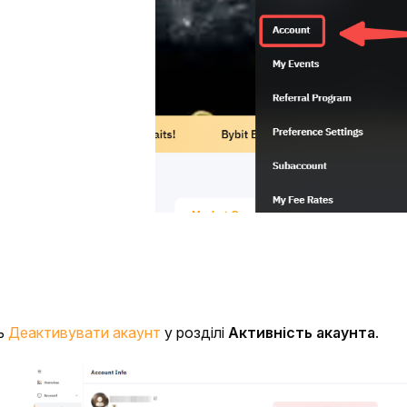
ь 
Деактивувати акаунт
 у розділі 
Активність акаунта
.