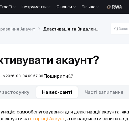
TradFi
Інструменти
Фінанси
Більше
правління Акаунт
Деактивація та Видалення акаунта
ктивувати акаунт?
Поширити
ено 2026-03-04 09:57:36
у застосунку
На веб-сайті
Часті запитання
функцію самообслуговування для деактивації акаунта, яка
ї акаунти на 
сторінці Акаунт
, а не надсилати запити на 