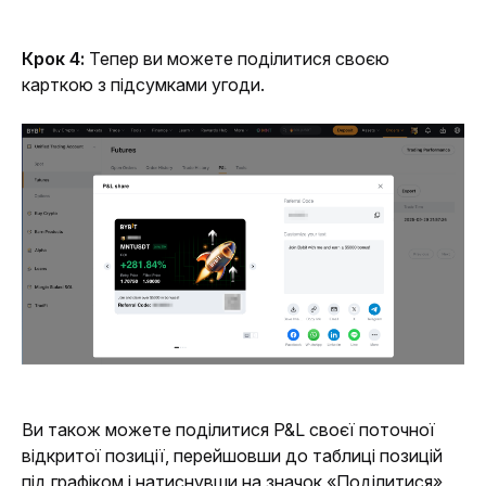
Крок 4:
 Тепер ви можете поділитися своєю 
карткою з підсумками угоди.
Ви також можете поділитися P&L своєї поточної 
відкритої позиції, перейшовши до таблиці позицій 
під графіком і натиснувши на значок «Поділитися» 