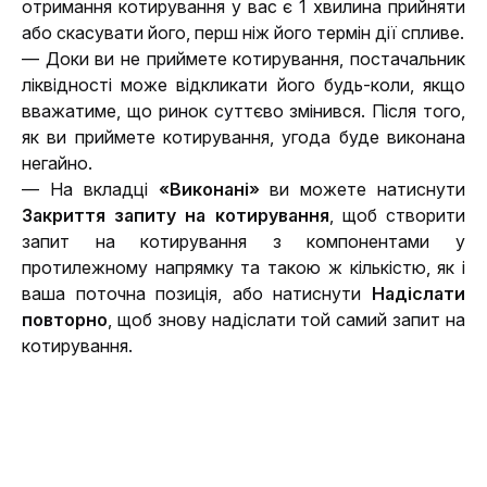
отримання котирування у вас є 1 хвилина прийняти 
або скасувати його, перш ніж його термін дії спливе.
— Доки ви не приймете котирування, постачальник 
ліквідності може відкликати його будь-коли, якщо 
вважатиме, що ринок суттєво змінився. Після того, 
як ви приймете котирування, угода буде виконана 
негайно.
— На вкладці 
«Виконані»
 ви можете натиснути 
Закриття запиту на котирування
, щоб створити 
запит на котирування з компонентами у 
протилежному напрямку та такою ж кількістю, як і 
ваша поточна позиція, або натиснути 
Надіслати 
повторно
, щоб знову надіслати той самий запит на 
котирування.