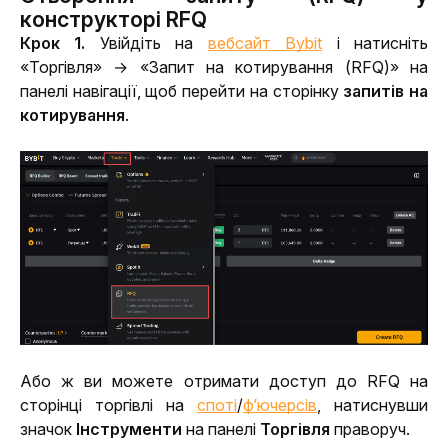
конструкторі RFQ
Крок 1. 
Увійдіть на 
вебсайт Bybit
 і натисніть 
«Торгівля» → «Запит на котирування (RFQ)» на 
панелі навігації, щоб перейти на сторінку 
запитів на 
котирування
.
Або ж ви можете отримати доступ до RFQ на 
сторінці торгівлі на 
споті
/
фʼючерсів
, натиснувши 
значок 
Інструменти
 на панелі 
Торгівля
 праворуч.