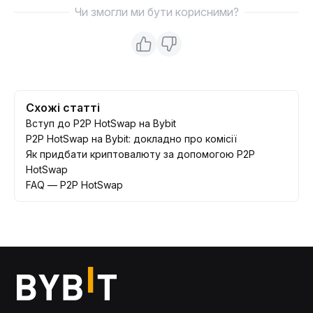
Чи змогли ми бути корисними?
Схожі статті
Вступ до P2P HotSwap на Bybit
P2P HotSwap на Bybit: докладно про комісії
Як придбати криптовалюту за допомогою P2P
HotSwap
FAQ — P2P HotSwap