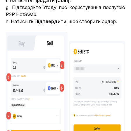
f. Натисніть 
Продати [Coin]
.
g. Підтвердьте 
Угоду про користування послугою 
P2P HotSwap
.
h. Натисніть 
Підтвердити
, щоб створити ордер.