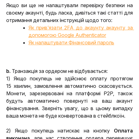
Якщо ви ще не налаштували перевірку безпеки на 
своєму акаунті, будь ласка, дивіться такі статті для 
отримання детальних інструкцій щодо того:
Як прив’язати 2FA до акаунту акаунту за 
допомогою Google Authenticator
Як налаштувати Фінансовий пароль
b. 
Транзакція за ордером не відбувається:
1) Якщо покупець не здійснює оплату протягом 
15 хвилин, замовлення автоматично скасовується. 
Монети, зарезервовані на платформі P2P, також 
будуть автоматично повернуті на ваш акаунт 
фінансування. Зверніть увагу, що в цьому випадку 
ваша монета не буде конвертована в стейблкоїн.
2) Якщо покупець натискає на кнопку 
Оплата 
виконана
, але час створення ордера перевищує 