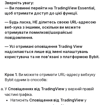
Зверніть увагу:
— Ви повинні перейти на TradingView Essential, 
щоб отримати доступ до цієї функції.
— Будь ласка, НЕ ділитесь своєю URL-адресою 
веб-хука з іншими, оскільки ви можете 
отримувати помилкові/шахрайські 
повідомлення.
— Усі отримані оповіщення Trading View 
надсилаються лише від імені налаштувань 
користувача та не пов'язані з платформою Bybit.
Крок 1
. Ви можете отримати URL-адресу вебхуку 
Bybit одним із способів:
У 
Сповіщеннях від TradingView 
у верхній правій 
частині графіка.
Натисніть 
Сповіщення від TradingView
 у 