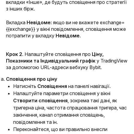
вкладки «Інше», де будуть сповіщення про стратегії 
з інших бірж.
Вкладка 
Невідоме:
 якщо ви не вкажете exchange=
{{exchange}} у вікні повідомлення, сповіщення може 
потрапити у вкладку 
Невідоме
.
Крок 2
. Налаштуйте сповіщення про 
Ціну, 
Показники та Індивідуальний графік
 у TradingView 
за допомогою URL-адреси вебхуку Bybit.
Сповіщення про ціну
Натисніть 
Сповіщення
 на панелі навігації.
Налаштуйте параметри сповіщення у вікні 
Створити сповіщення
, зокрема такі дані, як 
тригерна ціна, частота спрацювання тригера, час 
закінчення, канал отримання сповіщень, 
повідомлення та ін.
Переконайтеся, що ви правильно внесли 