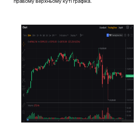
правому верхньому куті графіка.