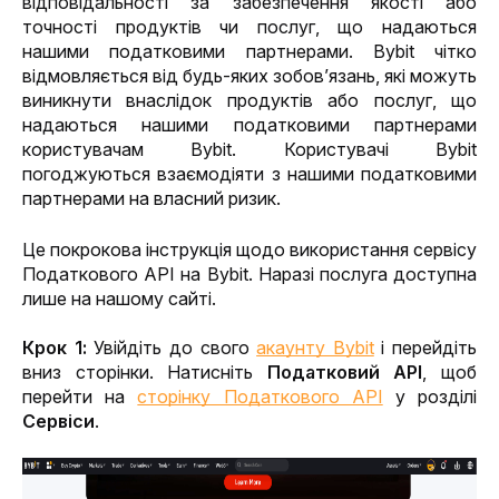
відповідальності за забезпечення якості або 
точності продуктів чи послуг, що надаються 
нашими податковими партнерами. Bybit чітко 
відмовляється від будь-яких зобов’язань, які можуть 
виникнути внаслідок продуктів або послуг, що 
надаються нашими податковими партнерами 
користувачам Bybit. Користувачі Bybit 
погоджуються взаємодіяти з нашими податковими 
партнерами на власний ризик.
Це покрокова інструкція щодо використання сервісу 
Податкового API на Bybit. Наразі послуга доступна 
лише на нашому сайті.
Крок 1: 
Увійдіть до свого 
акаунту Bybit
 і перейдіть 
вниз сторінки. Натисніть 
Податковий API
, щоб 
перейти на 
сторінку Податкового API
 у розділі 
Сервіси
.