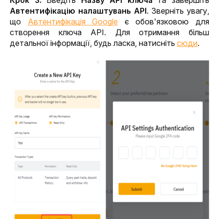
Крок 3: 
Введіть 
Назву API ключа
 та завершіть 
Автентифікацію налаштувань API
. Зверніть увагу, 
що 
Автентифікація Google
 є обов'язковою для 
створення ключа API. Для отримання більш 
детальної інформації, будь ласка, натисніть 
сюди
.