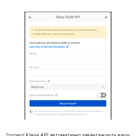
Готово! Ключі API автоматично завантажують вашу 