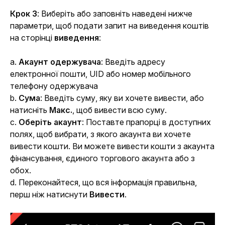
Крок 3
: Виберіть або заповніть наведені нижче 
параметри, щоб подати запит на виведення коштів 
на сторінці 
виведення
:
a. 
Акаунт одержувача
: Введіть адресу 
електронної пошти, UID або номер мобільного 
телефону одержувача
b. 
Сума
: Введіть суму, яку ви хочете вивести, або 
натисніть 
Макс.
, щоб вивести всю суму.
c. 
Оберіть акаунт
: Поставте прапорці в доступних 
полях, щоб вибрати, з якого акаунта ви хочете 
вивести кошти. Ви можете вивести кошти з акаунта 
фінансування, єдиного торгового акаунта або з 
обох.
d. Переконайтеся, що вся інформація правильна, 
перш ніж натиснути 
Вивести
.