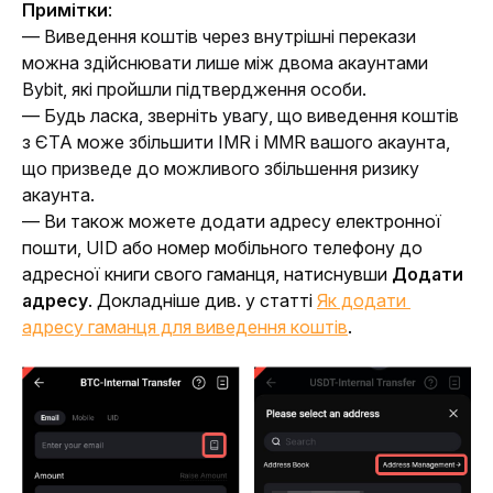
Примітки
:
— Виведення коштів через внутрішні перекази 
можна здійснювати лише між двома акаунтами 
Bybit, які пройшли підтвердження особи.
— 
Будь ласка, зверніть увагу, що виведення коштів 
з ЄТА може збільшити IMR і MMR вашого акаунта, 
що призведе до можливого збільшення ризику 
акаунта.
— Ви також можете додати адресу електронної 
пошти, UID або номер мобільного телефону до 
адресної книги свого гаманця, натиснувши 
Додати 
адресу
. Докладніше див. у статті 
Як додати 
адресу гаманця для виведення коштів
. 