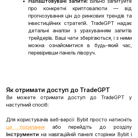
Налаштовувані запити
:
Вільно запитуйте 
про конкретні криптовалюти — від 
прогнозування цін до ринкових трендів та 
інвестиційних стратегій. TradeGPT надає 
детальні аналізи з урахуванням запитів 
трейдерів. 
Ваші чати зберігаються, і з ними 
можна ознайомитися в будь-який час, 
перевіривши панель ліворуч.
Як отримати доступ до TradeGPT
Ви можете отримати доступ до TradeGPT у 
наступн
ий спосіб:
Для користувачів веб
-версії
 Bybit просто натисніть 
це посилання
 або перейдіть до розділу
Інструменти
 на навігаційній панелі сторінки Bybit і 