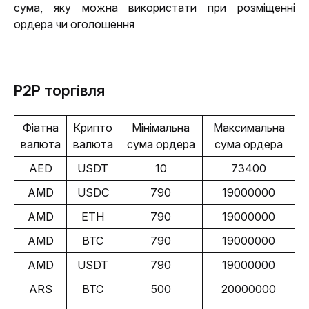
сума, яку можна використати при розміщенні 
ордера чи оголошення
P2P торгівля
Фіатна
Крипто
Мінімальна
Максимальна
валюта
валюта
сума ордера
сума ордера
AED
USDT
10
73400
AMD
USDC
790
19000000
AMD
ETH
790
19000000
AMD
BTC
790
19000000
AMD
USDT
790
19000000
ARS
BTC
500
20000000