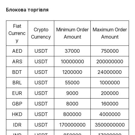
Блокова торгівля
Fiat
Crypto
Minimum Order
Maximum Order
Currenc
Currency
Amount
Amount
y
AED
USDT
37000
750000
ARS
USDT
10000000
200000000
BDT
USDT
1200000
24000000
BRL
USDT
55000
1000000
EUR
USDT
9000
200000
GBP
USDT
8000
160000
HKD
USDT
800000
4000000
IDR
USDT
170000000
3500000000