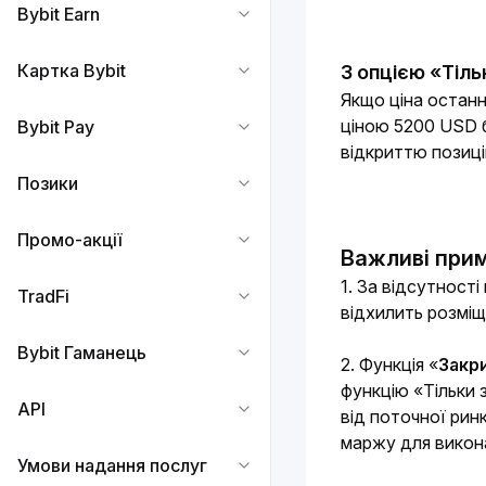
Bybit Earn
Картка Bybit
З опцією «Тіл
Якщо ціна останн
ціною 5200 USD 
Bybit Pay
відкриттю позиці
Позики
Промо-акції
Важливі прим
1. За відсутност
TradFi
відхилить розміщ
Bybit Гаманець
2. Функція «
Закр
функцію «Тільки 
API
від поточної ринк
маржу для викон
Умови надання послуг