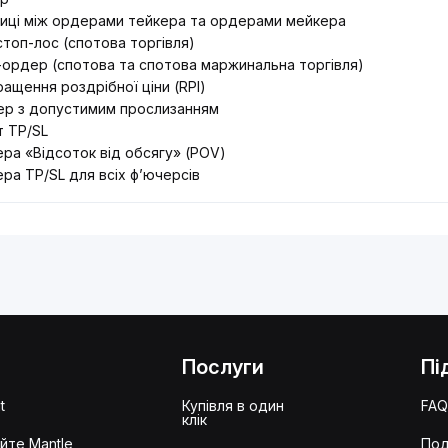
ниці між ордерами тейкера та ордерами мейкера
 стоп-лос (спотова торгівля)
-ордер (спотова та спотова маржинальна торгівля)
ащення роздрібної ціни (RPI)
ер з допустимим прослизанням
т TP/SL
ра «Відсоток від обсягу» (POV)
ра TP/SL для всіх ф’ючерсів
Послуги
Пі
t
Купівля в один
FA
клік
йте Mantle
Под