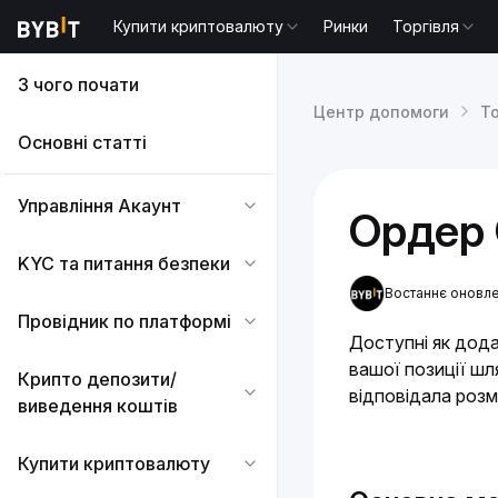
Купити криптовалюту
Ринки
Торгівля
З чого почати
Центр допомоги
То
Основні статті
Управління Акаунт
Ордер 
KYC та питання безпеки
Востаннє оновле
Провідник по платформі
Доступні як дода
вашої позиції шл
Крипто депозити/
відповідала розм
виведення коштів
Купити криптовалюту