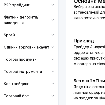
Основна ме
P2P-трейдинг
Вибираючи опцію 
встановлений для
Фіатний депозити/
якщо поточна поз
виведення
Spot X
Приклад
Трейдер А наразі
Єдиний торговий акаунт
ордер стоп-лос н
фіксацію прибутк
Торгові продукти
А ордера на фікс
Торгові інструменти
Без опції «Тіл
Копітрейдинг
Якщо ціна останн
лімітний ордер н
Торговий бот
на продаж за ці