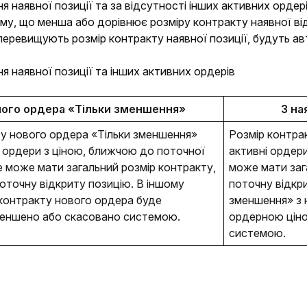
ння наявної позиції та за відсутності інших активних орде
му, що менша або дорівнює розміру контракту наявної відкр
еревищують розмір контракту наявної позиції, будуть ав
ня наявної позиції та інших активних ордерів
ного ордера «Тільки зменшення»
З на
у нового ордера «Тільки зменшення» 
Розмір контра
і ордери з ціною, ближчою до поточної 
активні ордери
е може мати загальний розмір контракту, 
може мати заг
точну відкриту позицію. В іншому 
поточну відкри
контракту нового ордера буде 
зменшення» з н
еншено або скасовано системою. 
ордерною ціно
системою. 