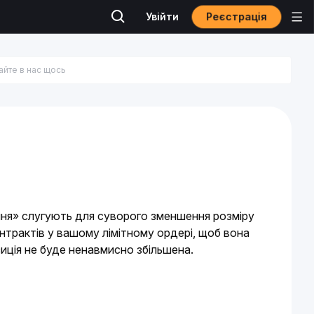
Реєстрація
Увійти
ння» слугують для суворого зменшення розміру 
нтрактів у вашому лімітному ордері, щоб вона 
зиція не буде ненавмисно збільшена. 