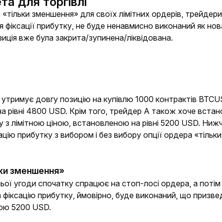
та для торгівлі
«тільки зменшення» для своїх лімітних ордерів, трейдери
 фіксації прибутку, не буде ненавмисно виконаний як нов
иція вже була закрита/зупинена/ліквідована. 
 утримує довгу позицію на купівлю 1000 контрактів BTCU
а рівні 4800 USD. Крім того, трейдер А також хоче встан
у з лімітною ціною, встановленою на рівні 5200 USD. Ни
ацію прибутку з вибором і без вибору опції ордера «тільк
ьки зменшення»
ьої угоди спочатку спрацює на стоп-лосі ордера, а потім 
а фіксацію прибутку, ймовірно, буде виконаний, що призве
ною 5200 USD.