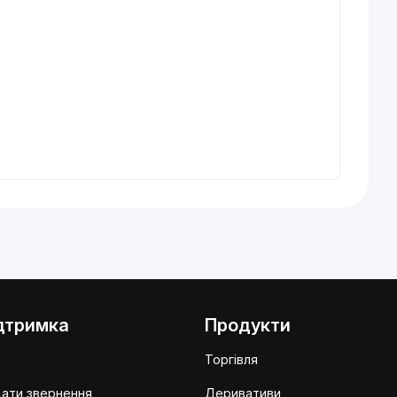
дтримка
Продукти
Q
Торгівля
ати звернення
Деривативи