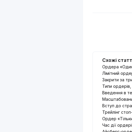
Схожі статт
Ордера «Один
Лімітний орде
Закрити за тр
Типи ордерів,
Введення в те
Масштабован
Вступ до стра
Трейлінг стоп
Ордер «Тільк
Час дії ордер
Айсберг-орд