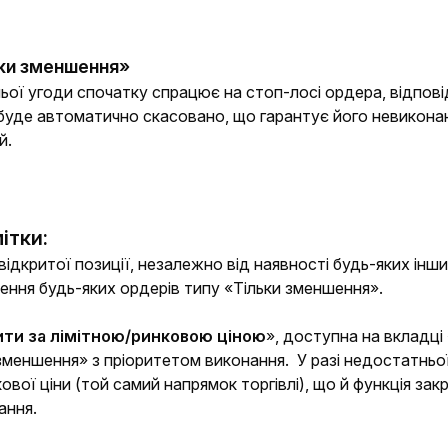
ьки зменшення»
ьої угоди спочатку спрацює на стоп-лосі ордера, відповід
буде автоматично скасовано, що гарантує його невиконан
й.
ітки:
і відкритої позиції, незалежно від наявності будь-яких ін
ення будь-яких ордерів типу «Тільки зменшення». 
ити за лімітною/ринковою ціною
», доступна на вкладці
зменшення» з пріоритетом виконання.  У разі недостатньої
ової ціни (той самий напрямок торгівлі), що й функція зак
ання.