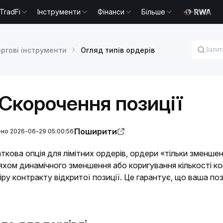
TradFi
Інструменти
Фінанси
Більше
ргові інструменти
Огляд типів ордерів
Скорочення позиції
Поширити
но 2026-06-29 05:00:56
ткова опція для лімітних ордерів, ордери «тільки зменше
яхом динамічного зменшення або коригування кількості ко
іру контракту відкритої позиції. Це гарантує, що ваша по