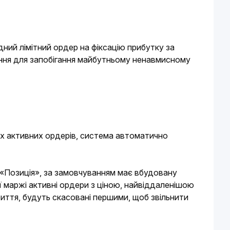
ний лімітний ордер на фіксацію прибутку за 
ня для запобігання майбутньому ненавмисному 
ших активних ордерів, система автоматично 
 «Позиція», за замовчуванням має вбудовану 
 маржі активні ордери з ціною, найвіддаленішою 
риття, будуть скасовані першими, щоб звільнити 