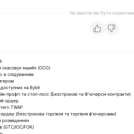
Чи змогли ми бути корисни
і
 скасовує інший» (ОСО)
р зі слідуванням
игером
 доступних на Bybit
йк-профіт та стоп-лосс (Безстрокові та Ф'ючерсні контракти)
ий ордер
тегії TWAP
-ордер (безстрокова торгівля та торгівля ф’ючерсами)
и розміщення»
ів (GTC/IOC/FOK)
ер