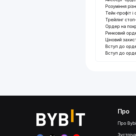
Розуміння різ
Тейк-профіт і
Трейлінг стоп
Ордер на покр
Ринковий орд
Ціновий захис
Вступ до орде
Вступ до орде
Про
Про Bybi
Зустріча