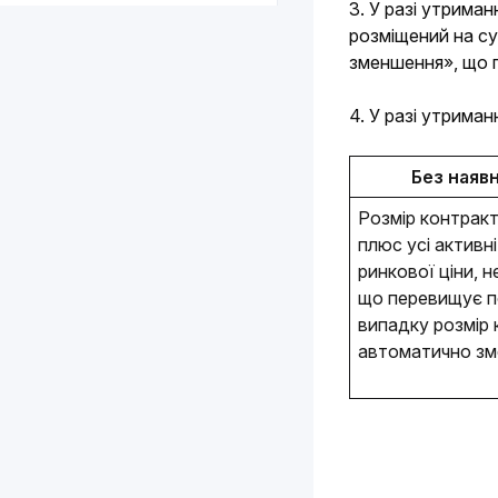
3. У разі утрима
розміщений на су
зменшення», що п
4. У разі утриман
Без наяв
Розмір контракт
плюс усі активн
ринкової ціни, н
що перевищує по
випадку розмір 
автоматично зм