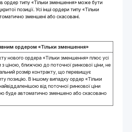
рів ордер типу «Тільки зменшення» може бути 
итої позиції. Усі інші ордери типу «Тільки 
томатично зменшені або скасовані.
явним ордером «Тільки зменшення»
кту нового ордера «Тільки зменшення» плюс усі 
 з ціною, ближчою до поточної ринкової ціни, не 
альний розмір контракту, що перевищує 
ту позицію. В іншому випадку ордер «Тільки 
айвіддаленішою від поточної ринкової ціни 
ю буде автоматично зменшено або скасовано 