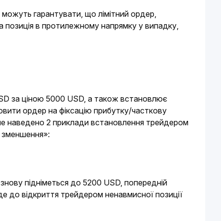
 можуть гарантувати, що лімітний ордер, 
а позиція в протилежному напрямку у випадку, 
SD за ціною 5000 USD, а також встановлює 
овити ордер на фіксацію прибутку/часткову 
жче наведено 2 приклади встановлення трейдером 
и зменшення»:
знову підніметься до 5200 USD, попередній 
де до відкриття трейдером ненавмисної позиції 