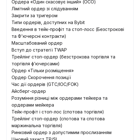
Ордера «Один скасовує інший» (ОСО)
Лімітний ордер зі слідуванням
Закрити за тригером
Типи ордерів, доступних на Bybit
Введення в тейк-профіт та стоп-лосс (Безстрокові
та Ф'ючерсні контракти)
Масштабований ордер
Вступ до стратегії TWAP
Трейлінг стоп-ордер (безстрокова торгівля та
торгівля ф’ючерсами)
Ордер «Тільки розміщення»
Ордер Скорочення позиції
Час дії ордерів (GTC/IOC/FOK)
Айсберг-ордер
Розуміння різниці між ордерами тейкера та
ордерами мейкера
Тейк-профіт і стоп-лос (спотова торгівля)
Трейлінг стоп-ордер (спотова та спотова
маржинальна торгівля)
Ринковий ордер з допустимим прослизанням
Ціновий захист TP/SL