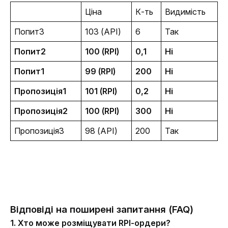
Ціна
К-ть
Видимість
Попит3
103 (API)
6
Так
Попит2
100 (RPI)
0,1
Ні
Попит1
99 (RPI)
200
Ні
Пропозиція1
101 (RPI)
0,2
Ні
Пропозиція2
100 (RPI)
300
Ні
Пропозиція3
98 (API)
200
Так
Відповіді на поширені запитання (FAQ)
1. Хто може розміщувати RPI-ордери?