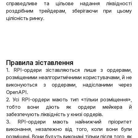
справедливе та цільове надання ліквідності 
роздрібним трейдерам, зберігаючи при цьому 
цілісність ринку.
Правила зіставлення
1. RPI-ордери зіставляються лише з ордерами, 
розміщеними неалгоритмічними користувачами, й не 
виконуються з ордерами, надісланими через 
OpenAPI. 
2. Усі RPI-ордери мають тип «тільки розміщення», 
тобто вони діють як ордери мейкера й 
забезпечують ліквідність у книзі ордерів.
3. RPI-ордери мають найнижчий пріоритет 
виконання, незалежно від того, коли вони були 
розміщені. Вони будуть виконані тільки після того, як 