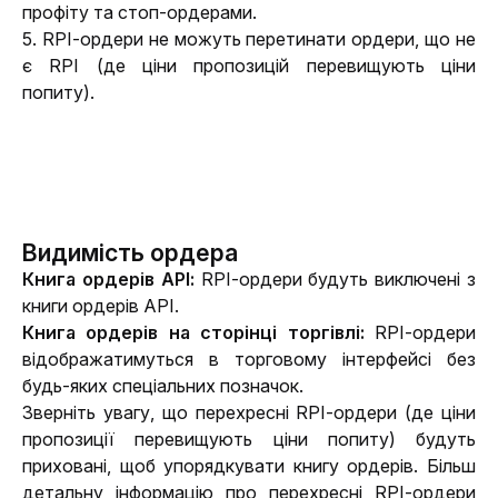
профіту та стоп-ордерами.
5. RPI-ордери не можуть перетинати ордери, що не 
є RPI (де ціни пропозицій перевищують ціни 
попиту).
Видимість ордера
Книга ордерів API: 
RPI-ордери будуть виключені з 
книги ордерів API.
Книга ордерів на сторінці торгівлі: 
RPI-ордери 
відображатимуться в торговому інтерфейсі без 
будь-яких спеціальних позначок.
Зверніть увагу, що перехресні RPI-ордери (де ціни 
пропозиції перевищують ціни попиту) будуть 
приховані, щоб упорядкувати книгу ордерів. Більш 
детальну інформацію про перехресні RPI-ордери 