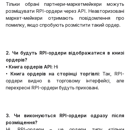
Тільки обрані партнери-маркетмейкери можуть 
розміщувати RPI-ордери через API. Неавторизовані 
маркет-мейкери отримають повідомлення про 
помилку, якщо спробують розмістити такий ордер.
2. Чи будуть RPI-ордери відображатися в книзі 
ордерів?
• Книга ордерів API: 
Ні
• 
Книга ордерів на сторінці торгівлі: 
Так, RPI-
ордери видно в торговому інтерфейсі, але 
перехресні RPI-ордери будуть приховані.
3. Чи виконуються RPI-ордери одразу після 
розміщення?
Ні, RPI-ордери – це ордери типу «тільки 