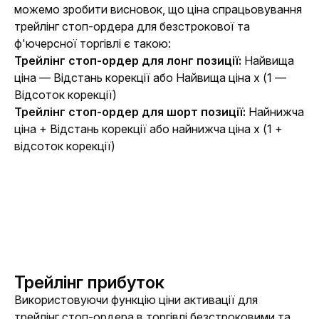
можемо зробити висновок, що ціна спрацьовування 
трейлінг стоп-ордера
 для безстрокової та 
ф'ючерсної торгівлі є такою:
Трейлінг стоп-ордер
 для лонг позиції: 
Найвища 
ціна — Відстань корекції або Найвища ціна x (1 — 
Відсоток корекції)
Трейлінг стоп-ордер
 для шорт позиції: 
Найнижча 
ціна + Відстань корекції або найнижча ціна x (1 + 
відсоток корекції)
Трейлінг прибуток
Використовуючи функцію ціни активації для 
трейлінг стоп-ордера в торгівлі безстроковими та 