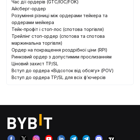
Час дії ордерів (GTC/IOC/FOK)
Айсберг-ордер
Розуміння різниці між ордерами тейкера та
ордерами мейкера
Тейк-профіт і стоп-лос (спотова торгівля)
Трейлінг стоп-ордер (спотова та спотова
маржинальна торгівля)
Ордер на покращення роздрібної ціни (RPI)
Ринковий ордер з допустимим прослизанням
Ціновий захист TP/SL
Вступ до ордера «Відсоток від обсягу» (POV)
Вступ до ордера TP/SL для всіх ф’ючерсів