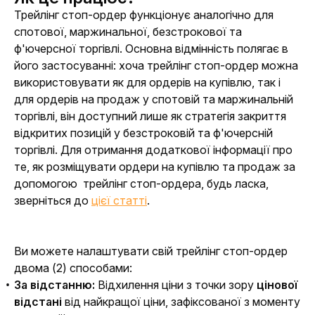
Трейлінг стоп-ордер функціонує аналогічно для 
спотової, маржинальної, безстрокової та 
ф'ючерсної торгівлі. Основна відмінність полягає в 
його застосуванні: хоча трейлінг стоп-ордер можна 
використовувати як для ордерів на купівлю, так і 
для ордерів на продаж у спотовій та маржинальній 
торгівлі, він доступний лише як стратегія закриття 
відкритих позицій у безстроковій та ф'ючерсній 
торгівлі. Для отримання додаткової інформації про 
те, як розміщувати ордери на купівлю та продаж за 
допомогою  трейлінг стоп-ордера, будь ласка, 
зверніться до 
цієї статті
.
Ви можете налаштувати свій трейлінг стоп-ордер 
двома (2) способами:
За відстанню:
Відхилення ціни з точки зору
цінової
відстані
від найкращої ціни, зафіксованої з моменту