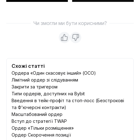
Чи змогли ми бути корисними?
Схожі статті
Ордера «Один скасовує інший» (ОСО)
Лімітний ордер зі слідуванням
Закрити за тригером
Типи ордерів, доступних на Bybit
Введення в тейк-профіт та стоп-лосс (Безстрокові
та Ф'ючерсні контракти)
Масштабований ордер
Вступ до стратегії TWAP
Ордер «Тільки розміщення»
Ордер Скорочення позиції