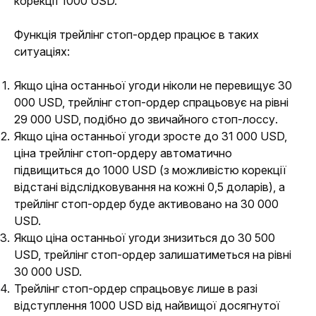
корекції 1000 USD. 
Функція 
трейлінг стоп-ордер
 працює в таких 
ситуаціях:
Якщо ціна останньої угоди ніколи не перевищує 30
000 USD, трейлінг стоп-ордер спрацьовує на рівні
29 000 USD, подібно до звичайного стоп-лоссу.
Якщо
ціна останньої угоди
зросте до 31 000
USD
,
ціна трейлінг стоп-ордеру автоматично
підвищиться до 1000
USD
(з можливістю
корекції
відстані відслідковування на кожні 0,5 доларів), а
трейлінг стоп-ордер буде активовано на 30 000
USD
.
Якщо
ціна останньої угоди
знизиться до 30 500
USD
, трейлінг стоп-ордер залишатиметься на рівні
30 000
USD
.
Трейлінг стоп-ордер спрацьовує лише в разі
відступлення 1000
USD
від найвищої досягнутої