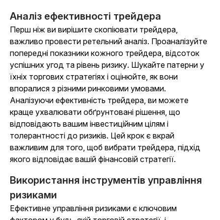
Аналіз ефективності трейдера
Перш ніж ви вирішите скопіювати трейдера,
важливо провести ретельний аналіз. Проаналізуйте
попередні показники кожного трейдера, відсоток
успішних угод та рівень ризику. Шукайте патерни у
їхніх торгових стратегіях і оцінюйте, як вони
впоралися з різними ринковими умовами.
Аналізуючи ефективність трейдера, ви можете
краще ухвалювати обґрунтовані рішення, що
відповідають вашим інвестиційним цілям і
толерантності до ризиків. Цей крок є вкрай
важливим для того, щоб вибрати трейдера, підхід
якого відповідає вашій фінансовій стратегії.
Використання інструментів управління
ризиками
Ефективне управління ризиками є ключовим
фактором у будь-якій торговій стратегії, і