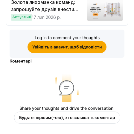
Золота лихоманка команд:
запрошуйте друзів внести
депозит на $100 і торгувати на
Актуальні
17 лип 2026 р.
$10, щоб виграти подвійні
винагороди
Log in to comment your thoughts
Увійдіть в акаунт, щоб відповісти
Коментарі
Share your thoughts and drive the conversation.
Будьте першим(-ою), хто залишать коментар