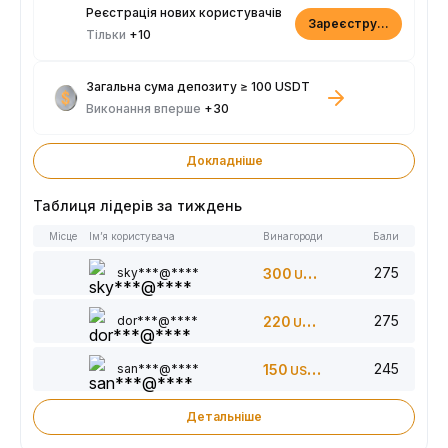
Реєстрація нових користувачів
Зареєструватися
Тільки
+10
Загальна сума депозиту ≥ 100 USDT
Виконання вперше
+30
Докладніше
Таблиця лідерів за тиждень
Місце
Ім’я користувача
Винагороди
Бали
275
sky***@****
300
USDT
275
dor***@****
220
USDT
245
san***@****
150
USDT
Детальніше