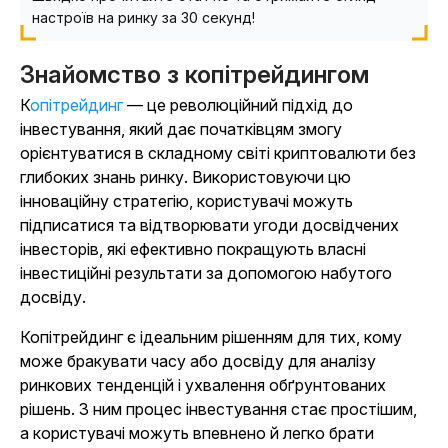
настроїв на ринку за 30 секунд!
Знайомство з копітрейдингом
Копітрейдинг
— це революційний підхід до
інвестування, який дає початківцям змогу
орієнтуватися в складному світі криптовалюти без
глибоких знань ринку. Використовуючи цю
інноваційну стратегію, користувачі можуть
підписатися та відтворювати угоди досвідчених
інвесторів, які ефективно покращують власні
інвестиційні результати за допомогою набутого
досвіду.
Копітрейдинг є ідеальним рішенням для тих, кому
може бракувати часу або досвіду для аналізу
ринкових тенденцій і ухвалення обґрунтованих
рішень. З ним процес інвестування стає простішим,
а користувачі можуть впевнено й легко брати