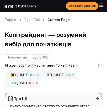
Bybit Learn
Зареєструватися
Topics
Bybit 360
Current Page
Копітрейдинг — розумний
вибір для початківців
Просунутий
Bybit 360
14 жовт 2024 р.
Час читання: 10 хв
788
BTC
/USDT
ETH
/USDT
+
0.50
%
+
2.10
%
SOL
/USDT
-0.80
%
Про ШІ
Швидко прочитайте статтю та отримайте огляд