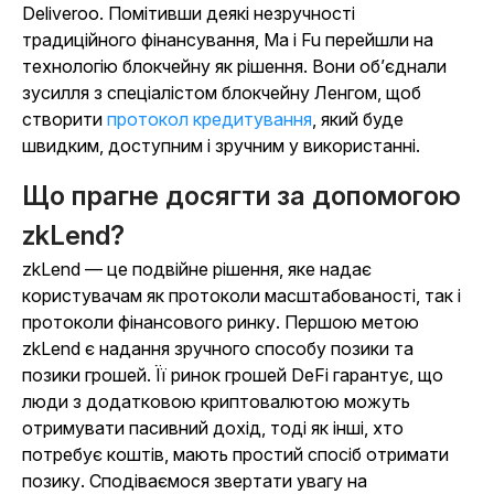
Deliveroo. Помітивши деякі незручності
традиційного фінансування, Ma і Fu перейшли на
технологію блокчейну як рішення. Вони об’єднали
зусилля з спеціалістом блокчейну Ленгом, щоб
створити
протокол кредитування
,
який буде
швидким, доступним і зручним у використанні.
Що прагне досягти за допомогою
zkLend?
zkLend — це подвійне рішення, яке надає
користувачам як протоколи масштабованості, так і
протоколи фінансового ринку. Першою метою
zkLend є надання зручного способу позики та
позики грошей. Її ринок грошей DeFi гарантує, що
люди з додатковою криптовалютою можуть
отримувати пасивний дохід, тоді як інші, хто
потребує коштів, мають простий спосіб отримати
позику. Сподіваємося звертати увагу на