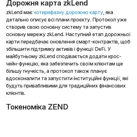
Дорожня карта zkLend
zkLend має
чотирифазну дорожню карту
, яка
детально описує всі плани проєкту. Протокол уже
створив свою основну систему та запустив
основну мережу zkLend. Наступний етап дорожньої
карти передбачає оновлення смарт-контрактів, щоб
збільшити підтримку активів і функції DeFi. У
майбутньому zkLend сподівається додати крос-
чейн-функцію, яка забезпечить своїм клієнтам ще
більшу гнучкість, а протокол також планує
вдосконалити та запустити інституційні функції, які
будуть привабливими для традиційних фінансових
клієнтів.
Токеноміка ZEND