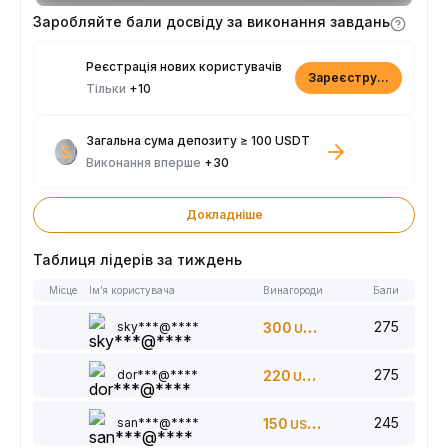
Заробляйте бали досвіду за виконання завдань
Реєстрація нових користувачів
Зареєструватися
Тільки
+10
Загальна сума депозиту ≥ 100 USDT
Виконання вперше
+30
Докладніше
Таблиця лідерів за тиждень
Місце
Ім’я користувача
Винагороди
Бали
275
sky***@****
300
USDT
275
dor***@****
220
USDT
245
san***@****
150
USDT