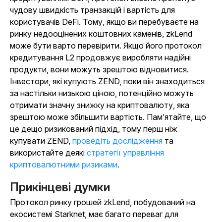
чудову швидкість транзакцій і вартість для
користувачів DeFi. Тому, якщо ви перебуваєте на
ринку недооцінених коштовних каменів, zkLend
може бути варто перевірити. Якщо його протокол
кредитування L2 продовжує виробляти надійні
продукти, вони можуть зрештою відновитися.
Інвестори, які купують ZEND, поки він знаходиться
за настільки низькою ціною, потенційно можуть
отримати значну знижку на криптовалюту, яка
зрештою може збільшити вартість. Пам’ятайте, що
це дещо ризикований підхід, тому
перш ніж
купувати ZEND,
проведіть дослідження
та
використайте деякі
стратегії управління
криптовалютними ризиками
.
Прикінцеві думки
Протокол ринку грошей zkLend, побудований на
екосистемі Starknet, має багато переваг для