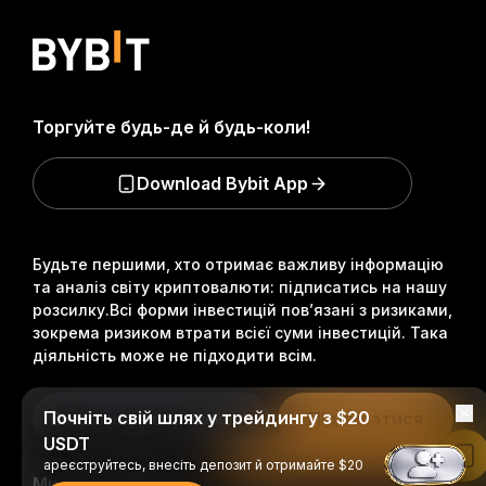
Торгуйте будь-де й будь-коли!
Download Bybit App
Будьте першими, хто отримає важливу інформацію
та аналіз світу криптовалюти: підписатись на нашу
розсилку.
Всі форми інвестицій пов’язані з ризиками,
зокрема ризиком втрати всієї суми інвестицій. Така
діяльність може не підходити всім.
Почніть свій шлях у трейдингу з $20
Підписатися
USDT
Читати в застосунку Bybit
ареєструйтесь, внесіть депозит й отримайте $20
Ми в соцмережах