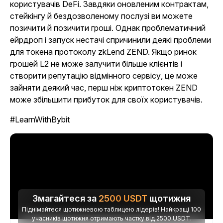
користувачів DeFi. Завдяки оновленим контрактам,
стейкінгу й бездозволеному послузі ви можете
позичити й позичити гроші. Однак проблематичний
ейрдроп і запуск нестачі спричинили деякі проблеми
для токена протоколу zkLend ZEND. Якщо ринок
грошей L2 не може залучити більше клієнтів і
створити репутацію відмінного сервісу, це може
зайняти деякий час, перш ніж криптотокен ZEND
може збільшити прибуток для своїх користувачів.
#LearnWithBybit
Змагайтеся за
2500
USDT
щотижня
Піднімайтеся щотижневою таблицею лідерів! Найкращі 100
учасників щотижня отримають частку від 2500 USDT.