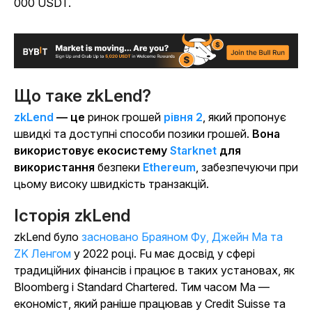
000 USDT.
Що таке zkLend?
zkLend
— це
ринок грошей
рівня 2
, який пропонує
швидкі та доступні способи позики грошей.
Вона
використовує екосистему
Starknet
для
використання
безпеки
Ethereum
, забезпечуючи при
цьому високу швидкість транзакцій.
Історія zkLend
zkLend було
засновано Браяном Фу, Джейн Ма та
ZK Ленгом
у 2022 році. Fu має досвід у сфері
традиційних фінансів і працює в таких установах, як
Bloomberg і Standard Chartered. Тим часом Ма —
економіст, який раніше працював у Credit Suisse та