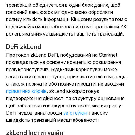
трансакцій об’єднується в один блок даних, щоб
головний ланцюжок міг одночасно обробляти
велику кількість інформації. Кінцевим результатом є
надзвичайна масштабована система трансакцій ZK-
ролап, яка знижує швидкість і вартість трансакцій.
DeFi zkLend
Протокол zkLend DeFi, побудований на Starknet,
покладається на основну концепцію розширення
прав користувачів. Будь-який користувач може
завантажити застосунок, прив’язати свій гаманець,
а також позичати або позичати кошти, не вводячи
приватних ключів
. zkLend використовує
підтвердження дійсності та структуру оцінювання,
щоб забезпечити конкурентну економію витрат у
DeFi, чудові
винагороди
за
стейкінг
і високу
швидкість транзакцій масштабованості.
zkLend Інституційні