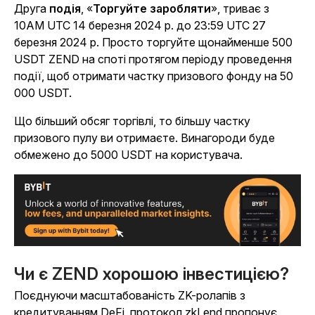
Друга
подія
,
«
Торгуйте заробляти
», триває з
10AM UTC 14 березня 2024 р. до 23:59 UTC 27
березня 2024 р. Просто торгуйте щонайменше 500
USDT ZEND на споті протягом періоду проведення
події, щоб отримати частку призового фонду на 50
000 USDT.
Що більший обсяг торгівлі, то більшу частку
призового пулу ви отримаєте. Винагороди буде
обмежено до 5000 USDT на користувача.
Чи є ZEND хорошою інвестицією?
Поєднуючи масштабованість ZK-ролапів з
кредитуванням DeFi, протокол zkLend пропонує