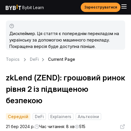
Bybit Learn
Зареєструватися
Дисклеймер. Ця стаття є попереднім перекладом на
українську за допомогою машинного перекладу.
Покращена версія буде доступна пізніше.
Topics
DeFi
Current Page
zkLend (ZEND): грошовий ринок
рівня 2 із підвищеною
безпекою
Середній
DeFi
Explainers
Альткоїни
21 бер 2024 р.
Час читання: 8 хв
515