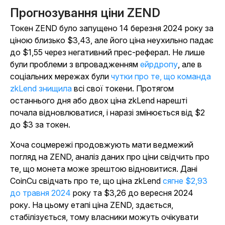
Прогнозування ціни ZEND
Токен ZEND було запущено 14 березня 2024 року за
ціною близько $3,43, але його ціна неухильно падає
до $1,55 через негативний прес-реферал. Не лише
були проблеми з
впровадженням
ейрдропу
, але в
соціальних мережах були
чутки про те, що команда
zkLend знищила
всі свої токени. Протягом
останнього дня або двох ціна zkLend нарешті
почала відновлюватися, і наразі змінюється від $2
до $3 за токен.
Хоча соцмережі продовжують мати ведмежий
погляд на ZEND, аналіз даних про ціни свідчить про
те, що монета може зрештою відновитися. Дані
CoinCu свідчать про те, що ціна zkLend
сягне $2,93
до травня 2024
року
та $3,26 до вересня 2024
року. На цьому етапі ціна ZEND, здається,
стабілізується, тому власники можуть очікувати