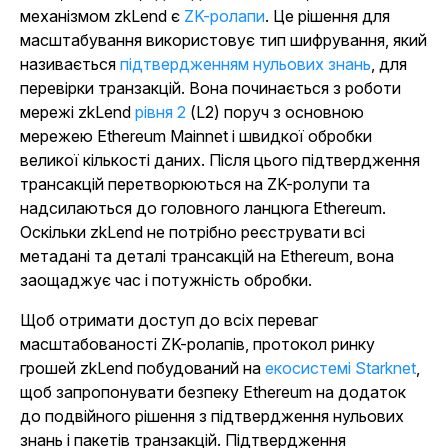
механізмом zkLend є
ZK-ролапи
. Це рішення для
масштабування використовує тип шифрування, який
називається
підтвердженням нульових знань
, для
перевірки транзакцій. Вона починається з роботи
мережі zkLend
рівня 2
(L2) поруч з основною
мережею Ethereum Mainnet і швидкої обробки
великої кількості даних. Після цього підтвердження
трансакцій перетворюються на ZK-ролупи та
надсилаються до головного ланцюга Ethereum.
Оскільки zkLend не потрібно реєструвати всі
метадані та деталі трансакцій на Ethereum, вона
заощаджує час і потужність обробки.
Щоб отримати доступ до всіх переваг
масштабованості ZK-ролапів, протокол ринку
грошей zkLend побудований на
екосистемі Starknet
,
щоб запропонувати безпеку Ethereum на додаток
до подвійного рішення з підтвердження нульових
знань і пакетів транзакцій. Підтвердження