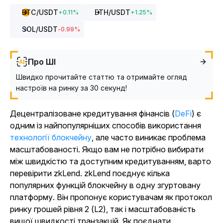
BTC
/USDT
ETH
/USDT
+
0.11
%
+
1.25
%
SOL
/USDT
-0.99
%
Про ШІ
Швидко прочитайте статтю та отримайте огляд
настроїв на ринку за 30 секунд!
Децентралізоване кредитування фінансів (
DeFi
) є
одним із найпопулярніших способів використання
технології блокчейну
, але часто виникає проблема
масштабованості. Якщо вам не потрібно вибирати
між швидкістю та доступним кредитуванням, варто
перевірити zkLend. zkLend поєднує кілька
популярних функцій блокчейну в одну згуртовану
платформу. Він пропонує користувачам як протокол
ринку грошей рівня 2 (L2), так і масштабованість
вищої швидкості транзакцій. Як поєднати