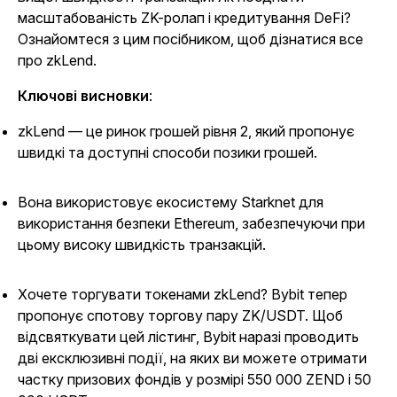
масштабованість ZK-ролап і кредитування DeFi?
Ознайомтеся з цим посібником, щоб дізнатися все
про zkLend.
Ключові висновки
:
zkLend — це ринок грошей рівня 2, який пропонує
швидкі та доступні способи позики грошей.
Вона використовує екосистему Starknet для
використання безпеки Ethereum, забезпечуючи при
цьому високу швидкість транзакцій.
Хочете торгувати токенами zkLend? Bybit тепер
пропонує спотову торгову пару ZK/USDT. Щоб
відсвяткувати цей лістинг, Bybit наразі проводить
дві ексклюзивні події, на яких ви можете отримати
частку призових фондів у розмірі 550 000 ZEND і 50