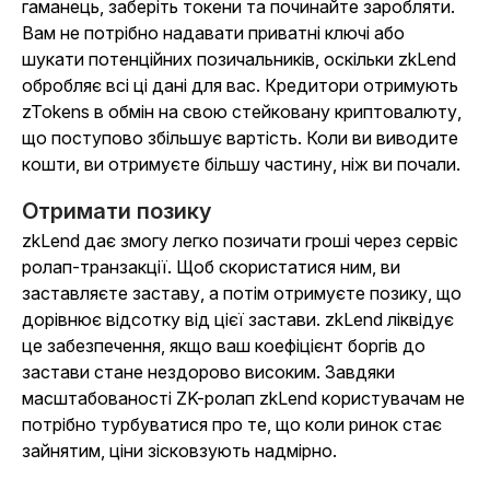
гаманець, заберіть токени та починайте заробляти.
Вам не потрібно надавати приватні ключі або
шукати потенційних позичальників, оскільки zkLend
обробляє всі ці дані для вас. Кредитори отримують
zTokens в обмін на свою стейковану криптовалюту,
що поступово збільшує вартість. Коли ви виводите
кошти, ви отримуєте більшу частину, ніж ви почали.
Отримати позику
zkLend дає змогу легко позичати гроші через сервіс
ролап-транзакції. Щоб скористатися ним, ви
заставляєте заставу, а потім отримуєте позику, що
дорівнює відсотку від цієї застави. zkLend ліквідує
це забезпечення, якщо ваш коефіцієнт боргів до
застави стане нездорово високим. Завдяки
масштабованості ZK-ролап zkLend користувачам не
потрібно турбуватися про те, що коли ринок стає
зайнятим, ціни зісковзують надмірно.