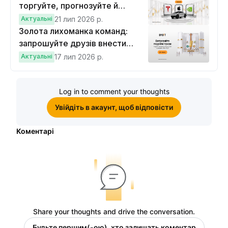
торгуйте, прогнозуйте й
вигравайте Cybertruck
Актуальні
21 лип 2026 р.
Золота лихоманка команд:
запрошуйте друзів внести
депозит на $100 і торгувати на
Актуальні
17 лип 2026 р.
$10, щоб виграти подвійні
винагороди
Log in to comment your thoughts
Увійдіть в акаунт, щоб відповісти
Коментарі
Share your thoughts and drive the conversation.
Будьте першим(-ою), хто залишать коментар