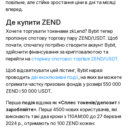
повільне, але стійке зростання ціни в дні та місяці
вперед.
Де купити ZEND
Хочете торгувати токенами zkLend? Bybit тепер
пропонує спотову торгову пару ZEND/USDT. Щоб
почати, спочатку потрібно створити акаунт Bybit,
здійснити фінансування за криптовалютою та
перейти на
сторінку спотової торгівлі ZEND/USDT.
Щоб відсвяткувати цей лістинг, Bybit наразі
проводить
дві ексклюзивні події
, на яких ви можете
отримати частку призових фондів у розмірі 550 000
ZEND і 50 000 USDT.
Перша
подія
відома як
«Сплес токенів/депозит і
заробляйте
». Перші 4500 нових користувачів, які
виконають такі два кроки з 110AM:00 до 27 березня
2024 р., отримають по 100 ZEND кожен: