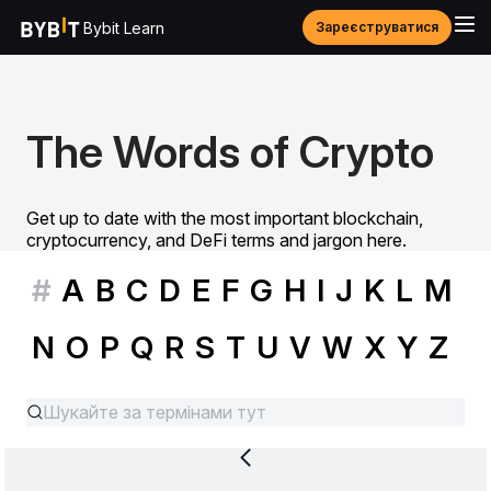
Bybit Learn
Зареєструватися
The Words of Crypto
Get up to date with the most important blockchain,
cryptocurrency, and DeFi terms and jargon here.
#
A
B
C
D
E
F
G
H
I
J
K
L
M
N
O
P
Q
R
S
T
U
V
W
X
Y
Z